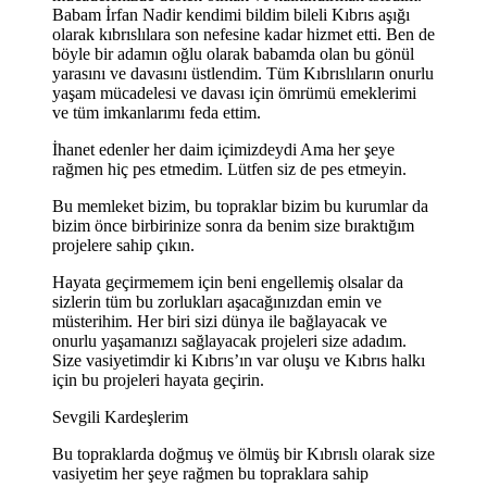
Babam İrfan Nadir kendimi bildim bileli Kıbrıs aşığı
olarak kıbrıslılara son nefesine kadar hizmet etti. Ben de
böyle bir adamın oğlu olarak babamda olan bu gönül
yarasını ve davasını üstlendim. Tüm Kıbrıslıların onurlu
yaşam mücadelesi ve davası için ömrümü emeklerimi
ve tüm imkanlarımı feda ettim.
İhanet edenler her daim içimizdeydi Ama her şeye
rağmen hiç pes etmedim. Lütfen siz de pes etmeyin.
Bu memleket bizim, bu topraklar bizim bu kurumlar da
bizim önce birbirinize sonra da benim size bıraktığım
projelere sahip çıkın.
Hayata geçirmemem için beni engellemiş olsalar da
sizlerin tüm bu zorlukları aşacağınızdan emin ve
müsterihim. Her biri sizi dünya ile bağlayacak ve
onurlu yaşamanızı sağlayacak projeleri size adadım.
Size vasiyetimdir ki Kıbrıs’ın var oluşu ve Kıbrıs halkı
için bu projeleri hayata geçirin.
Sevgili Kardeşlerim
Bu topraklarda doğmuş ve ölmüş bir Kıbrıslı olarak size
vasiyetim her şeye rağmen bu topraklara sahip