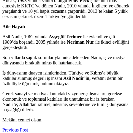
Ancak, 1993 yılında sahibi olduğu
Polly Peck
şirketinin iflas
etmesiyle KKTC’ye dönen Nadir, 2010 yılında İngiltere’ye dönerek
yargılandı ve 10 yıl hapis cezasına çarptırıldı. 2013’te kalan 5 yıllık
cezasını çekmek üzere Türkiye’ye gönderildi.
Aile Hayatı
Asil Nadir, 1962 yılında
Ayşegül Tecimer
ile evlendi ve çift
1989’da boşandı. 2005 yılında ise
Neriman Nur
ile ikinci evliliğini
gerçekleştirdi.
Son yıllarda sağlık sorunlarıyla mücadele eden Nadir, iş ve medya
dünyasında bıraktığı miras ile hatırlanacak.
İş dünyasının duayen isimlerinden, Türkiye ve Kıbrıs’a büyük
katkılar sunmuş değerli iş insanı
Asil Nadir’in,
vefatını derin bir
üzüntüyle öğrenmiş bulunmaktayız.
Gerek sanayi ve medya alanındaki vizyoner çalışmaları, gerekse
ekonomik ve toplumsal katkıları ile unutulmaz bir iz bırakan
Nadir’e; Allah’tan rahmet, ailesine, sevenlerine ve tüm iş dünyasına
başsağlığı dileriz.
Mekânı cennet olsun.
Previous Post