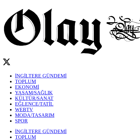
İNGİLTERE GÜNDEMİ
TOPLUM
EKONOMİ
YAŞAM/SAĞLIK
KÜLTÜR/SANAT
EĞLENCE/TATİL
WEBTV
MODA/TASARIM
SPOR
İNGİLTERE GÜNDEMİ
TOPLUM