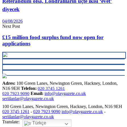
Referandum olsa, Londralıların üçte ikisi ‘evet’
diyecek
04/08/2026
Next Post
£15 million food surplus fund now open for
applications
Adres:
100 Green Lanes, Newington Green, Hackney, London,
N16 9EH
Telefon:
020 3745 1261
Email:
info@olaygazete.co.uk
020 7923 9090
seriilanlar@olaygazete.co.uk
100 Green Lanes, Newington Green, Hackney, London, N16 9EH
020 3745 1261
-
020 7923 9090
info@olaygazete.co.uk
-
seriilanlar@olaygazete.co.uk
Translate:
Türkçe