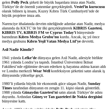
gelen
Polly Peck
şirketi ile büyük başarılara imza atan Nadir,
Türkiye’de de önemli yatırımlar gerçekleştirdi.
Vestel’in kurucusu
olarak bilinen iş insanı, Kuzey Kıbrıs Türk Cumhuriyeti’nde de
büyük projelere imza attı.
Narenciye ithalatında devrim niteliğinde adımlar atan Nadir, medya
alanında da KKTC’de bir ilki gerçekleştirerek
KIBRIS Gazetesi,
KIBRIS TV, KIBRIS FM ve Cyprus Today’i
bünyesinde
barındıran
Kıbrıs Medya Grubu’nu
kurdu. Ancak, üç yıl önce
medya grubunu
Kıbrıs Yeşil Vatan Medya Ltd’ye
devretti.
Asil Nadir Kimdir?
1941 yılında
Lefke’de
dünyaya gelen Asil Nadir, ailesiyle birlikte
1961 yılında Londra’ya taşındı. İstanbul Üniversitesi İktisat
Fakültesi’nde eğitimine devam ederken iş hayatına atılma kararı aldı
ve Londra merkezli
Wear Well
konfeksiyon şirketini satın alarak iş
dünyasında yükselişe geçti.
1980’li yıllarda büyük bir ekonomik güce ulaşan Nadir,
Sunday
Times
tarafından dünyanın en zengin 11. kişisi olarak gösterildi.
1988 yılında
Günaydın Gazetesi’ni
satın alarak Türkiye’de adını
duyurdu. Ardından
Güneş ve Tan gazeteleri ile Nokta dergisini
bünyesine kattı.