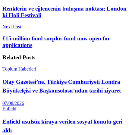
Renklerin ve eğlencenin buluşma noktası; London
ki Holi Festivali
Next Post
£15 million food surplus fund now open for
applications
Related
Posts
Toplum Haberleri
Olay Gazetesi’ne, Türkiye Cumhuriyeti Londra
Büyükelçisi ve Başkonsolosu’ndan tarihi ziyaret
07/08/2026
Enfield
Enfield usulsüz kiraya verilen sosyal konutu geri
aldı