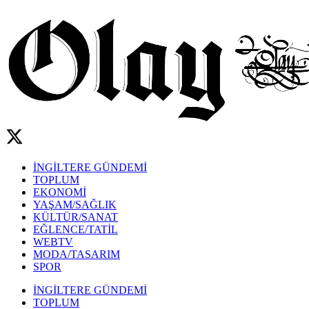
İNGİLTERE GÜNDEMİ
TOPLUM
EKONOMİ
YAŞAM/SAĞLIK
KÜLTÜR/SANAT
EĞLENCE/TATİL
WEBTV
MODA/TASARIM
SPOR
İNGİLTERE GÜNDEMİ
TOPLUM