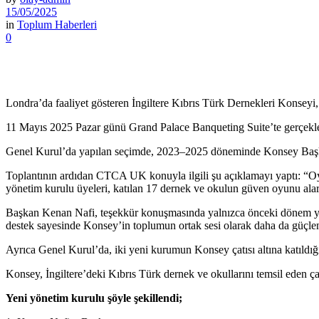
15/05/2025
in
Toplum Haberleri
0
Londra’da faaliyet gösteren İngiltere Kıbrıs Türk Dernekleri Konseyi, 
11 Mayıs 2025 Pazar günü Grand Palace Banqueting Suite’te gerçekleşt
Genel Kurul’da yapılan seçimde, 2023–2025 döneminde Konsey Başkan
Toplantının ardıdan CTCA UK konuyla ilgili şu açıklamayı yaptı: “Oy
yönetim kurulu üyeleri, katılan 17 dernek ve okulun güven oyunu alar
Başkan Kenan Nafi, teşekkür konuşmasında yalnızca önceki dönem yöne
destek sayesinde Konsey’in toplumun ortak sesi olarak daha da güçlen
Ayrıca Genel Kurul’da, iki yeni kurumun Konsey çatısı altına katıldığ
Konsey, İngiltere’deki Kıbrıs Türk dernek ve okullarını temsil eden çat
Yeni yönetim kurulu şöyle şekillendi;