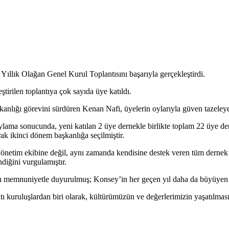
Yıllık Olağan Genel Kurul Toplantısını başarıyla gerçekleştirdi.
irilen toplantıya çok sayıda üye katıldı.
lığı görevini sürdüren Kenan Nafi, üyelerin oylarıyla güven tazeley
lama sonucunda, yeni katılan 2 üye dernekle birlikte toplam 22 üye der
ak ikinci dönem başkanlığa seçilmiştir.
tim ekibine değil, aynı zamanda kendisine destek veren tüm dernek ve 
diğini vurgulamıştır.
ı memnuniyetle duyurulmuş; Konsey’in her geçen yıl daha da büyüyen yap
ı kuruluşlardan biri olarak, kültürümüzün ve değerlerimizin yaşatılması, 