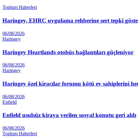
Toplum Haberleri
Haringey, EHRC uygulama rehberine sert tepki göste
06/08/2026
Haringey
Haringey Heartlands otobüs bağlantıları güçleniyor
06/08/2026
Haringey
Haringey özel kiracılar forumu kötü ev sahiplerini he
06/08/2026
Enfield
Enfield usulsüz kiraya verilen sosyal konutu geri aldı
06/08/2026
Toplum Haberleri