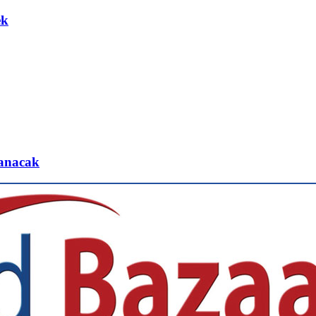
ek
lanacak