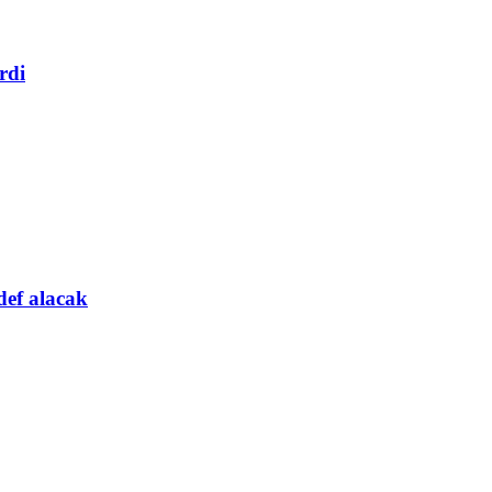
rdi
def alacak