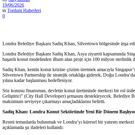
19/06/2026
in
Toplum Haberleri
0
Londra Belediye Başkanı Sadiq Khan, Silvertown bölgesinde inşa edilec
Londra Belediye Başkanı Sadiq Khan, Asya ziyareti kapsamında Singap
başarılı konut modelinden ilham alan proje için 100 milyon sterlinlik de
Sadiq Khan, kentin konut krizine çözüm üretmek amacıyla Singapur’un 
Silvertown Partnership ile stratejik ortaklığa giderek, Doğu Londra’
yılına kadar başlanması hedefleniyor.
Söz konusu finansman, devletin konut üretiminde merkezi bir rol üstle
Geliştirici” (City Hall Developer) şemasını destekleyecek. Belediye Başk
maksimum seviyeye çıkarmayı amaçladıklarını belirtti.
Sadiq Khan: Londra Konut Sektöründe Yeni Bir Dönem Başlıyo
Resmi temaslarda bulunmak ve Londra’yı küresel bir yatırım merkezi 
açıklamada şu ifadeleri kullandı: