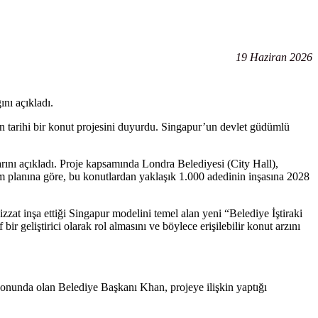
19 Haziran 2026
nı açıkladı.
 tarihi bir konut projesini duyurdu. Singapur’un devlet güdümlü
ını açıkladı. Proje kapsamında Londra Belediyesi (City Hall),
ım planına göre, bu konutlardan yaklaşık 1.000 adedinin inşasına 2028
zat inşa ettiği Singapur modelini temel alan yeni “Belediye İştiraki
r geliştirici olarak rol almasını ve böylece erişilebilir konut arzını
yonunda olan Belediye Başkanı Khan, projeye ilişkin yaptığı