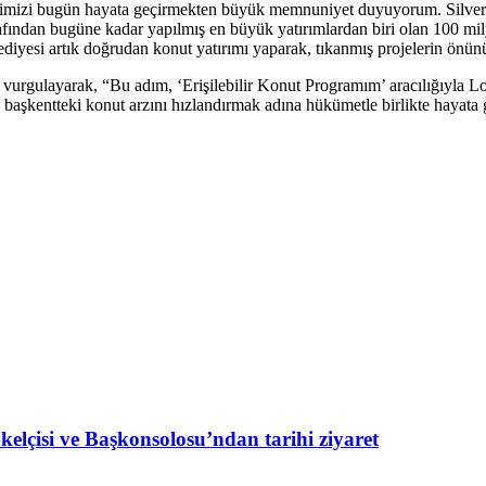
rakimizi bugün hayata geçirmekten büyük memnuniyet duyuyorum. Silverto
afından bugüne kadar yapılmış en büyük yatırımlardan biri olan 100 mi
diyesi artık doğrudan konut yatırımı yaparak, tıkanmış projelerin önünü
vurgulayarak, “Bu adım, ‘Erişilebilir Konut Programım’ aracılığıyla Lo
ve başkentteki konut arzını hızlandırmak adına hükümetle birlikte hayat
lçisi ve Başkonsolosu’ndan tarihi ziyaret