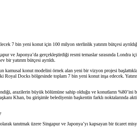
ek 7 bin yeni konut için 100 milyon sterlinlik yatırım bütçesi ayrıldığı
ur ve Japonya’da gerçekleştirdiği resmi temaslar sırasında Londra için
v bir yatırım bütçesi ayrıldı.
kamusal konut modelini örnek alan yeni bir vizyon projesi başlattıklar
daki Royal Docks bölgesinde toplam 7 bin yeni konut inşa edecek. Yatır
ndiği, arazilerin büyük bölümüne sahip olduğu ve konutların %80’ini biz
anı Khan, bu girişimle belediyenin başkentin farklı noktalarında aktif bi
r
olarak tanıtmak üzere Singapur ve Japonya’yı kapsayan bir ticaret mis