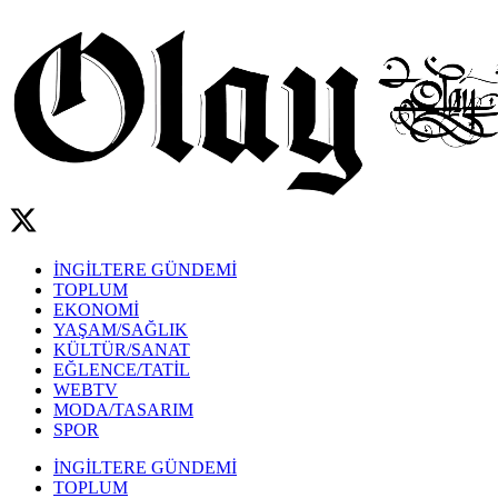
İNGİLTERE GÜNDEMİ
TOPLUM
EKONOMİ
YAŞAM/SAĞLIK
KÜLTÜR/SANAT
EĞLENCE/TATİL
WEBTV
MODA/TASARIM
SPOR
İNGİLTERE GÜNDEMİ
TOPLUM