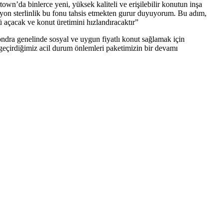
wn’da binlerce yeni, yüksek kaliteli ve erişilebilir konutun inşa
lyon sterlinlik bu fonu tahsis etmekten gurur duyuyorum. Bu adım,
 açacak ve konut üretimini hızlandıracaktır”
ndra genelinde sosyal ve uygun fiyatlı konut sağlamak için
a geçirdiğimiz acil durum önlemleri paketimizin bir devamı