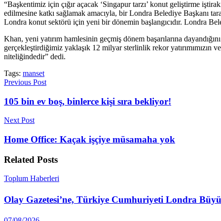
“Başkentimiz için çığır açacak ‘Singapur tarzı’ konut geliştirme işti
edilmesine katkı sağlamak amacıyla, bir Londra Belediye Başkanı tar
Londra konut sektörü için yeni bir dönemin başlangıcıdır. Londra Bele
Khan, yeni yatırım hamlesinin geçmiş dönem başarılarına dayandığını 
gerçekleştirdiğimiz yaklaşık 12 milyar sterlinlik rekor yatırımımızın 
niteliğindedir” dedi.
Tags:
manset
Previous Post
105 bin ev boş, binlerce kişi sıra bekliyor!
Next Post
Home Office: Kaçak işçiye müsamaha yok
Related
Posts
Toplum Haberleri
Olay Gazetesi’ne, Türkiye Cumhuriyeti Londra Büyüke
07/08/2026