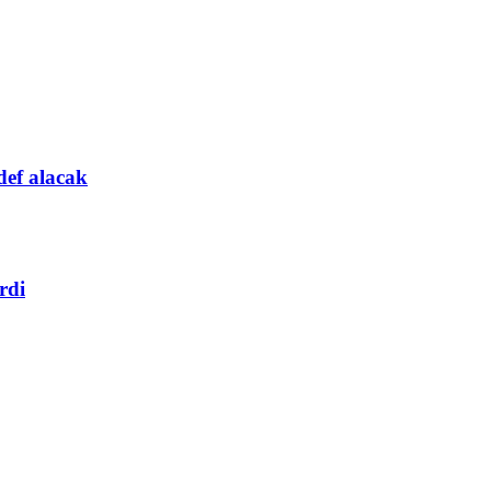
def alacak
rdi