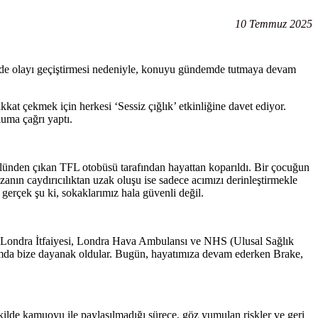
10 Temmuz 2025
 de olayı geçiştirmesi nedeniyle, konuyu gündemde tutmaya devam
t çekmek için herkesi ‘Sessiz çığlık’ etkinliğine davet ediyor.
luma çağrı yaptı.
olünden çıkan TFL otobüsü tarafından hayattan koparıldı. Bir çocuğun
zanın caydırıcılıktan uzak oluşu ise sadece acımızı derinleştirmekle
 gerçek şu ki, sokaklarımız hala güvenli değil.
atı, Londra İtfaiyesi, Londra Hava Ambulansı ve NHS (Ulusal Sağlık
amda bize dayanak oldular. Bugün, hayatımıza devam ederken Brake,
şekilde kamuoyu ile paylaşılmadığı sürece, göz yumulan riskler ve geri