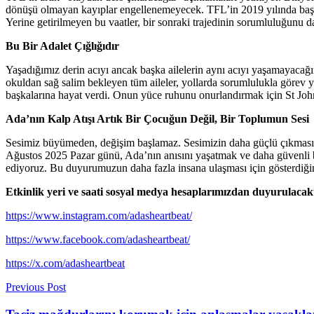
dönüşü olmayan kayıplar engellenemeyecek. TFL’in 2019 yılında başlatt
Yerine getirilmeyen bu vaatler, bir sonraki trajedinin sorumluluğunu d
Bu Bir Adalet Çığlığıdır
Yaşadığımız derin acıyı ancak başka ailelerin aynı acıyı yaşamayacağın
okuldan sağ salim bekleyen tüm aileler, yollarda sorumlulukla görev y
başkalarına hayat verdi. Onun yüce ruhunu onurlandırmak için St John
Ada’nın Kalp Atışı Artık Bir Çocuğun Değil, Bir Toplumun Sesi
Sesimiz büyümeden, değişim başlamaz. Sesimizin daha güçlü çıkması iç
Ağustos 2025 Pazar günü, Ada’nın anısını yaşatmak ve daha güvenli bi
ediyoruz. Bu duyurumuzun daha fazla insana ulaşması için gösterdiğini
Etkinlik yeri ve saati sosyal medya hesaplarımızdan duyurulacakt
https://www.instagram.com/adasheartbeat/
https://www.facebook.com/adasheartbeat/
https://x.com/adasheartbeat
Previous Post