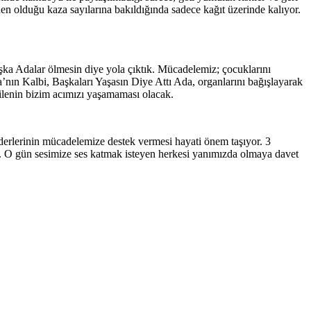
en olduğu kaza sayılarına bakıldığında sadece kağıt üzerinde kalıyor.
başka Adalar ölmesin diye yola çıktık. Mücadelemiz; çocuklarını
a’nın Kalbi, Başkaları Yaşasın Diye Attı Ada, organlarını bağışlayarak
ilenin bizim acımızı yaşamaması olacak.
derlerinin mücadelemize destek vermesi hayati önem taşıyor. 3
z. O gün sesimize ses katmak isteyen herkesi yanımızda olmaya davet