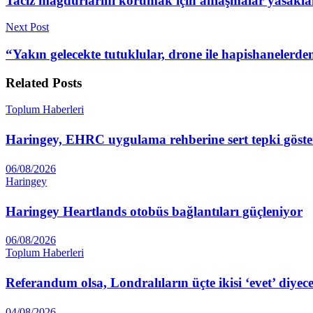
Taciz mağdurlarını korumak için anlaşmalar yasakla
Next Post
“Yakın gelecekte tutuklular, drone ile hapishanelerden
Related
Posts
Toplum Haberleri
Haringey, EHRC uygulama rehberine sert tepki göste
06/08/2026
Haringey
Haringey Heartlands otobüs bağlantıları güçleniyor
06/08/2026
Toplum Haberleri
Referandum olsa, Londralıların üçte ikisi ‘evet’ diyec
04/08/2026