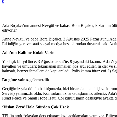
0
Ada Bıçakcı’nın annesi Nevgül ve babası Bora Bıçakcı, kızlarının ö
ediyorlar.
Anne Nevgül ve baba Bora Bıçakcı, 3 Ağustos 2025 Pazar günü Ada’nın 
Etkinliğin yeri ve saati sosyal medya hesaplarından duyurulacak. Acılı 
Ada’nın Kalbine Kulak Verin
Yaklaşık bir yıl önce, 3 Ağustos 2024’te, 9 yaşındaki kızımız Ada Ze
hayalleri ve umutları; tekrarlanan ihmaller, göz ardı edilen riskler ve
kalmadı, benzer ihmallere de kapı araladı. Polis karara itiraz etti. İ
Bu güne yalnız gelemezdik
Geçtiğimiz yıla dönüp baktığımızda, bizi bir arada tutan kişi ve kuru
Servisi) yanımızda oldu. Komsularımız, arkadaşlarımız, ailemiz, Ad
Road Peace ve Sarah Hope Hattı gibi kuruluşların desteğiyle ayakta d
‘Vision Zero’ Hala Sıfırdan Çok Uzak
TFL’in artık “olaydan ders çıkaracağız” açıklamaları yetmiyor. Biliyoru