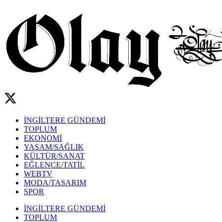
İNGİLTERE GÜNDEMİ
TOPLUM
EKONOMİ
YAŞAM/SAĞLIK
KÜLTÜR/SANAT
EĞLENCE/TATİL
WEBTV
MODA/TASARIM
SPOR
İNGİLTERE GÜNDEMİ
TOPLUM