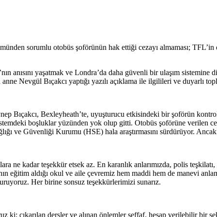
lümünden sorumlu otobüs şoförünün hak ettiği cezayı almaması; TFL’in
anısını yaşatmak ve Londra’da daha güvenli bir ulaşım sistemine dikka
anne Nevgül Bıçakcı yaptığı yazılı açıklama ile ilgilileri ve duyarlı top
ynep Bıçakcı, Bexleyheath’te, uyuşturucu etkisindeki bir şoförün kontr
 sistemdeki boşluklar yüzünden yok olup gitti. Otobüs şoförüne verilen ce
ş Sağlığı ve Güvenliği Kurumu (HSE) hala araştırmasını sürdürüyor. Ancak
mlara ne kadar teşekkür etsek az. En karanlık anlarımızda, polis teşkil
a’nın eğitim aldığı okul ve aile çevremiz hem maddi hem de manevi anl
uruyoruz. Her birine sonsuz teşekkürlerimizi sunarız.
z ki; çıkarılan dersler ve alınan önlemler şeffaf, hesap verilebilir bir 