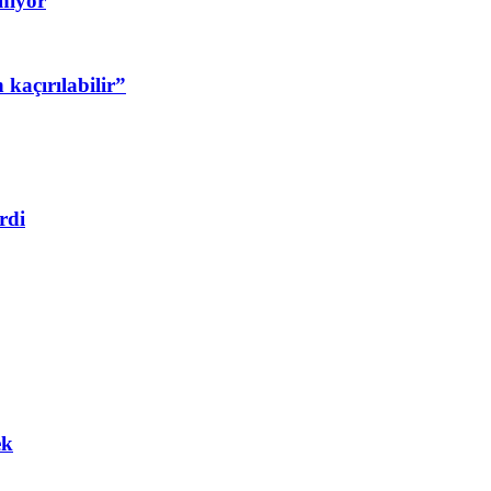
nıyor
 kaçırılabilir”
rdi
ek