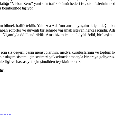
ığı “Vision Zero” yani sıfır trafik ölümü hedefi ise, otobüslerinin ned
a beraberinde taşıyor.
ı bilmek hafifletebilir. Yalnızca Ada’nın anısını yaşatmak için değil, 
apan şoförler ve güvenli bir şehirde yaşamak isteyen herkes içindir. Ad
 Nişanı’yla ödüllendirildik. Ama bizim için en büyük ödül, bir başka a
in siz değerli basın mensuplarının, medya kuruluşlarının ve toplum li
r ulaşım sistemi için sesimizi yükseltmek amacıyla bir araya geliyoru
z ilgi ve hassasiyet için şimdiden teşekkür ederiz.
ır.