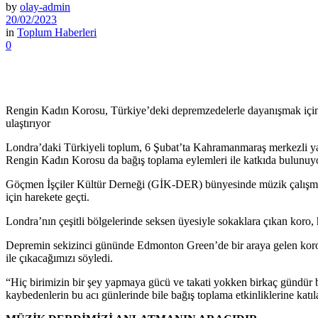
by
olay-admin
20/02/2023
in
Toplum Haberleri
0
Rengin Kadın Korosu, Türkiye’deki depremzedelerle dayanışmak için 
ulaştırıyor
Londra’daki Türkiyeli toplum, 6 Şubat’ta Kahramanmaraş merkezli ya
Rengin Kadın Korosu da bağış toplama eylemleri ile katkıda bulunuyo
Göçmen İşçiler Kültür Derneği (GİK-DER) bünyesinde müzik çalışmalar
için harekete geçti.
Londra’nın çeşitli bölgelerinde seksen üyesiyle sokaklara çıkan koro, 
Depremin sekizinci gününde Edmonton Green’de bir araya gelen koro üy
ile çıkacağımızı söyledi.
“Hiç birimizin bir şey yapmaya gücü ve takati yokken birkaç gündür b
kaybedenlerin bu acı günlerinde bile bağış toplama etkinliklerine katıl