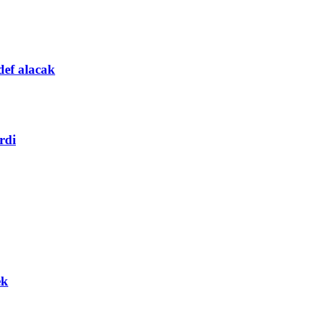
def alacak
rdi
ek