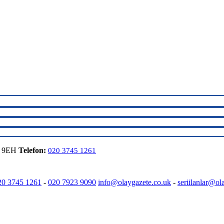
6 9EH
Telefon:
020 3745 1261
20 3745 1261
-
020 7923 9090
info@olaygazete.co.uk
-
seriilanlar@ol