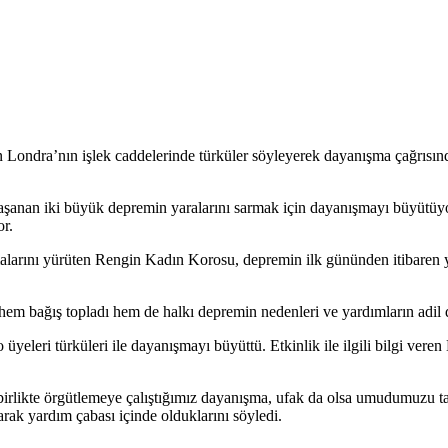
Londra’nın işlek caddelerinde türküler söyleyerek dayanışma çağrısın
şanan iki büyük depremin yaralarını sarmak için dayanışmayı büyütüyo
r.
ını yürüten Rengin Kadın Korosu, depremin ilk gününden itibaren yapt
hem bağış topladı hem de halkı depremin nedenleri ve yardımların adil d
eleri türküleri ile dayanışmayı büyüttü. Etkinlik ile ilgili bilgi ve
irlikte örgütlemeye çalıştığımız dayanışma, ufak da olsa umudumuzu ta
arak yardım çabası içinde olduklarını söyledi.