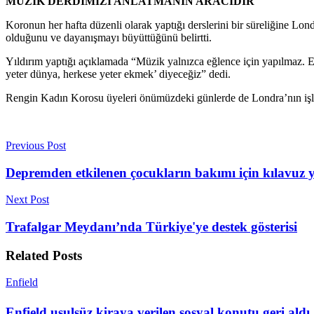
MÜZİK DERDİMİZİ ANLATMANIN ARACIDIR
Koronun her hafta düzenli olarak yaptığı derslerini bir süreliğine Lond
olduğunu ve dayanışmayı büyüttüğünü belirtti.
Yıldırım yaptığı açıklamada “Müzik yalnızca eğlence için yapılmaz. En
yeter dünya, herkese yeter ekmek’ diyeceğiz” dedi.
Rengin Kadın Korosu üyeleri önümüzdeki günlerde de Londra’nın işlek s
Previous Post
Depremden etkilenen çocukların bakımı için kılavuz 
Next Post
Trafalgar Meydanı’nda Türkiye'ye destek gösterisi
Related
Posts
Enfield
Enfield usulsüz kiraya verilen sosyal konutu geri aldı