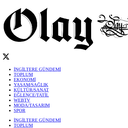
İNGİLTERE GÜNDEMİ
TOPLUM
EKONOMİ
YAŞAM/SAĞLIK
KÜLTÜR/SANAT
EĞLENCE/TATİL
WEBTV
MODA/TASARIM
SPOR
İNGİLTERE GÜNDEMİ
TOPLUM