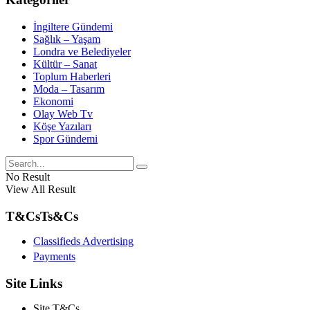
İngiltere Gündemi
Sağlık – Yaşam
Londra ve Belediyeler
Kültür – Sanat
Toplum Haberleri
Moda – Tasarım
Ekonomi
Olay Web Tv
Köşe Yazıları
Spor Gündemi
No Result
View All Result
T&Cs
Ts&Cs
Classifieds Advertising
Payments
Site Links
Site T&Cs