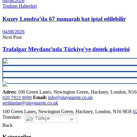
04/08/2026
Toplum Haberleri
Kuzey Londra’da 67 numaralı hat iptal edilebilir
04/08/2026
Next Post
Trafalgar Meydanı’nda Türkiye'ye destek gösterisi
Adres:
100 Green Lanes, Newington Green, Hackney, London, N1
Email:
info@olaygazete.co.uk
020 7923 9090
seriilanlar@olaygazete.co.uk
100 Green Lanes, Newington Green, Hackney, London, N16 9EH
0
Translate:
Türkçe
Back
Kategoriler