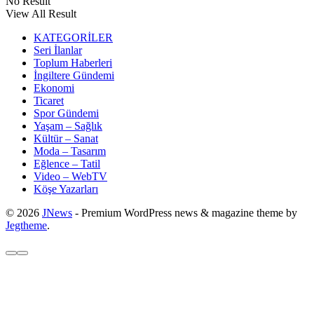
No Result
View All Result
KATEGORİLER
Seri İlanlar
Toplum Haberleri
İngiltere Gündemi
Ekonomi
Ticaret
Spor Gündemi
Yaşam – Sağlık
Kültür – Sanat
Moda – Tasarım
Eğlence – Tatil
Video – WebTV
Köşe Yazarları
© 2026
JNews
- Premium WordPress news & magazine theme by
Jegtheme
.