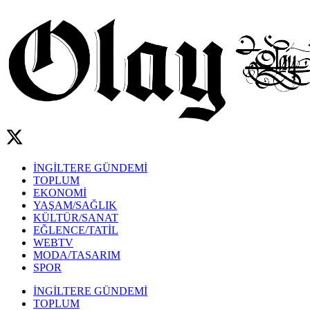
İNGİLTERE GÜNDEMİ
TOPLUM
EKONOMİ
YAŞAM/SAĞLIK
KÜLTÜR/SANAT
EĞLENCE/TATİL
WEBTV
MODA/TASARIM
SPOR
İNGİLTERE GÜNDEMİ
TOPLUM