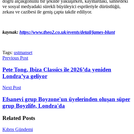
doğru alçakgönüllü bir şekilde yaklaşırken, kayıtlardaki, sahnedeki
ve sosyal medyadaki sürekli büyüleyici esprileriyle dürüstlüğü,
zekası ve cazibesi ile geniş çapta takdir ediliyor.
kaynak:
https://www.theo2.co.uk/events/detail/james-blunt
Tags:
ustmanset
Previous Post
Pete Tong, Ibiza Classics ile 2026’da yeniden
Londra’ya geliyor
Next Post
Efsanevi grup Boyzone'un üyelerinden oluşan süper
grup Boyzlife, Londra'da
Related
Posts
Kıbrıs Gündemi