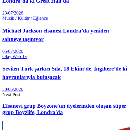
Londra’da ki Great Hall’da
23/07/2026
Müzik / Kültür / Eğlence
Michael Jackson efsanesi Londra’da yeniden
sahneye taşınıyor
05/07/2026
Olay Web Tv
Sevilen Türk şarkıcı Sıla, 18 Ekim’de, İngiltere’de ki
hayranlarıyla buluşacak
30/06/2026
Next Post
Efsanevi grup Boyzone'un üyelerinden oluşan süper
grup Boyzlife, Londra'da