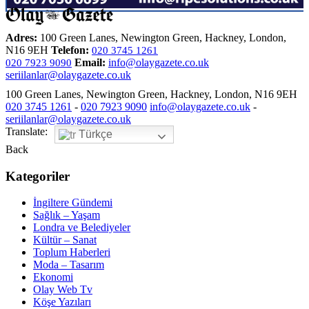
Adres:
100 Green Lanes, Newington Green, Hackney, London,
N16 9EH
Telefon:
020 3745 1261
Email:
info@olaygazete.co.uk
020 7923 9090
seriilanlar@olaygazete.co.uk
100 Green Lanes, Newington Green, Hackney, London, N16 9EH
020 3745 1261
-
020 7923 9090
info@olaygazete.co.uk
-
seriilanlar@olaygazete.co.uk
Translate:
Türkçe
Back
Kategoriler
İngiltere Gündemi
Sağlık – Yaşam
Londra ve Belediyeler
Kültür – Sanat
Toplum Haberleri
Moda – Tasarım
Ekonomi
Olay Web Tv
Köşe Yazıları