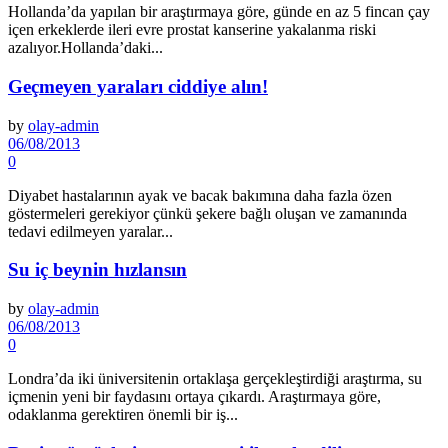
Hollanda’da yapılan bir araştır­maya göre, günde en az 5 fincan çay
içen erkeklerde ileri evre prostat kanserine yakalanma riski
azalıyor.Hollanda’daki...
Geçmeyen yaraları ciddiye alın!
by
olay-admin
06/08/2013
0
Diyabet hastalarının ayak ve bacak bakımına daha fazla özen
göstermeleri gerekiyor çünkü şekere bağlı oluşan ve zama­nında
tedavi edilmeyen yaralar...
Su iç beynin hızlansın
by
olay-admin
06/08/2013
0
Londra’da iki üniversitenin ortaklaşa gerçekleştirdiği araş­tırma, su
içmenin yeni bir fayda­sını ortaya çıkardı. Araştırmaya göre,
odaklanma gerektiren önemli bir iş...