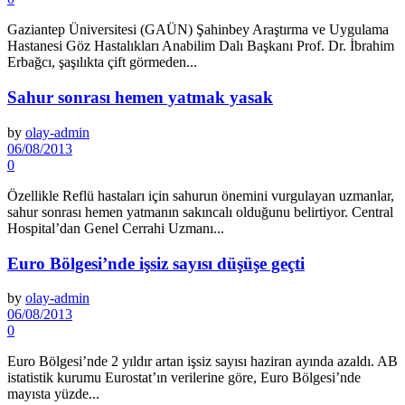
Gaziantep Üniversitesi (GAÜN) Şahinbey Araştırma ve Uygulama
Hastanesi Göz Hasta­lıkları Anabilim Dalı Başkanı Prof. Dr. İbrahim
Erbağcı, şaşılıkta çift görmeden...
Sahur sonrası hemen yatmak yasak
by
olay-admin
06/08/2013
0
Özellikle Reflü hastaları için sa­hurun önemini vurgulayan uzman­lar,
sahur sonrası hemen yatmanın sakıncalı olduğunu belirtiyor. Central
Hospital’dan Genel Cerrahi Uzmanı...
Euro Bölgesi’nde işsiz sayısı düşüşe geçti
by
olay-admin
06/08/2013
0
Euro Bölgesi’nde 2 yıldır ar­tan işsiz sayısı haziran ayında azaldı. AB
istatistik kurumu Eurostat’ın verilerine göre, Euro Bölgesi’nde
mayısta yüzde...