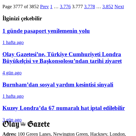
Page 3777 of 3852
Prev
1
…
3.776
3.777
3.778
…
3.852
Next
İlginizi çekebilir
1 günde pasaport yenilemenin yolu
1 hafta ago
Olay Gazetesi’ne, Türkiye Cumhuriyeti Londra
Büyükelçisi ve Başkonsolosu’ndan tarihi ziyaret
4 gün ago
Burnham’dan sosyal yardım kesintisi sinyali
1 hafta ago
Kuzey Londra’da 67 numaralı hat iptal edilebilir
3 gün ago
Adres:
100 Green Lanes, Newington Green, Hackney, London,