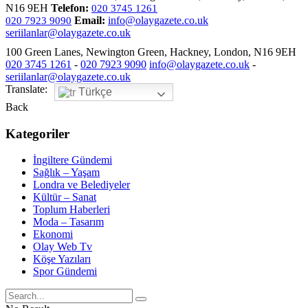
N16 9EH
Telefon:
020 3745 1261
Email:
info@olaygazete.co.uk
020 7923 9090
seriilanlar@olaygazete.co.uk
100 Green Lanes, Newington Green, Hackney, London, N16 9EH
020 3745 1261
-
020 7923 9090
info@olaygazete.co.uk
-
seriilanlar@olaygazete.co.uk
Translate:
Türkçe
Back
Kategoriler
İngiltere Gündemi
Sağlık – Yaşam
Londra ve Belediyeler
Kültür – Sanat
Toplum Haberleri
Moda – Tasarım
Ekonomi
Olay Web Tv
Köşe Yazıları
Spor Gündemi