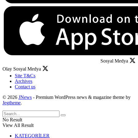
Sosyal Medya
Olay Sosyal Medya
Site T&Cs
Archives
Contact us
© 2026
JNews
- Premium WordPress news & magazine theme by
Jegtheme
.
No Result
View All Result
KATEGORİLER