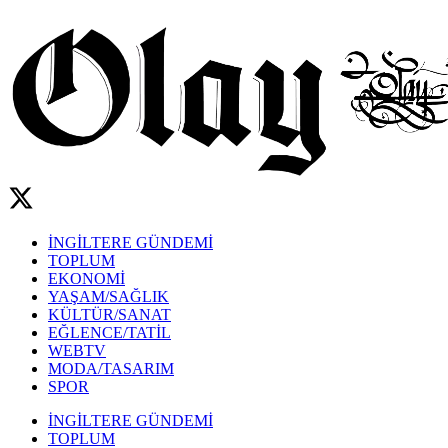
İNGİLTERE GÜNDEMİ
TOPLUM
EKONOMİ
YAŞAM/SAĞLIK
KÜLTÜR/SANAT
EĞLENCE/TATİL
WEBTV
MODA/TASARIM
SPOR
İNGİLTERE GÜNDEMİ
TOPLUM