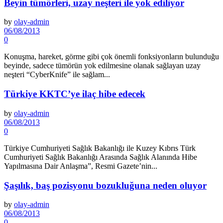
Beyin tümörleri, uzay neşteri ile yok ediliyor
by
olay-admin
06/08/2013
0
Konuşma, hareket, görme gibi çok önemli fonksiyonların bulun­duğu
beyinde, sadece tümörün yok edilmesine olanak sağlayan uzay
neşteri “CyberKnife” ile sağ­lam...
Türkiye KKTC’ye ilaç hibe edecek
by
olay-admin
06/08/2013
0
Türkiye Cumhuriyeti Sağ­lık Bakanlığı ile Kuzey Kıbrıs Türk
Cumhuriyeti Sağlık Ba­kanlığı Arasında Sağlık Ala­nında Hibe
Yapılmasına Dair Anlaşma”, Resmi Gazete’nin...
Şaşılık, baş pozisyonu bozukluğuna neden oluyor
by
olay-admin
06/08/2013
0