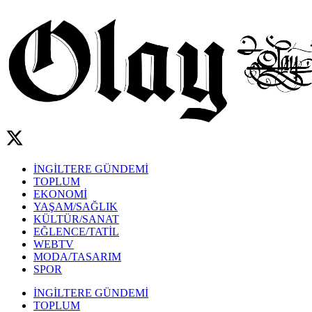
İNGİLTERE GÜNDEMİ
TOPLUM
EKONOMİ
YAŞAM/SAĞLIK
KÜLTÜR/SANAT
EĞLENCE/TATİL
WEBTV
MODA/TASARIM
SPOR
İNGİLTERE GÜNDEMİ
TOPLUM