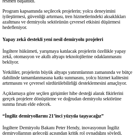
resmen başlatıldı.
Program kapsamında seçilecek projelerin; yolcu deneyimini
iyileştirmesi, güvenliği artırması, tren hizmetlerindeki aksaklıkları
azaltması ve demiryolu sektörünün çevresel etkisini düşürmesi
hedefleniyor.
Yapay zekâ destekli yeni nesil demiryolu projeleri
İngiltere hükümeti, yarışmaya katılacak projelerin özellikle yapay
zekâ, otomasyon ve akıllı altyapı teknolojilerine odaklanmasını
bekliyor.
Yetkililer, projelerin büyük altyapı yatırımlarının zamanında ve bütçe
dahilinde tamamlanmasına katkı sunmasını, yolcu hizmet kalitesini
artırmasını ve çevresel sürdürülebilirliği desteklemesini amaçlıyor.
Açıklamaya göre seçilen girişimler hibe desteği alarak fikirlerini
gerçek projelere dönüştürme ve doğrudan demiryolu sektörüne
sunma fırsatı elde edecek.
“İngiliz demiryollarını 21’inci yüzyıla taşıyacağız”
İngiltere Demiryolu Bakanı Peter Hendy, inovasyonun İngiliz
demiryollarının geleceği açısından kritik rol oynadığını söyledi.