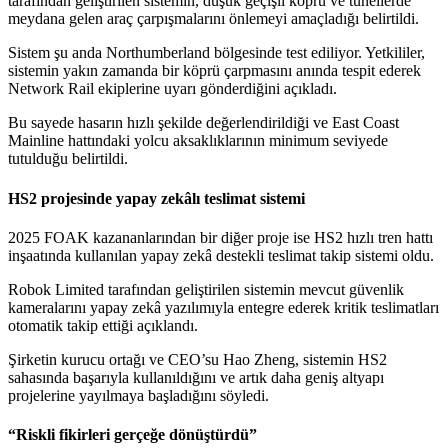
tarafından geliştirilen sistemin, düşük geçişli köprü ve tünellerde
meydana gelen araç çarpışmalarını önlemeyi amaçladığı belirtildi.
Sistem şu anda Northumberland bölgesinde test ediliyor. Yetkililer,
sistemin yakın zamanda bir köprü çarpmasını anında tespit ederek
Network Rail ekiplerine uyarı gönderdiğini açıkladı.
Bu sayede hasarın hızlı şekilde değerlendirildiği ve East Coast
Mainline hattındaki yolcu aksaklıklarının minimum seviyede
tutulduğu belirtildi.
HS2 projesinde yapay zekâlı teslimat sistemi
2025 FOAK kazananlarından bir diğer proje ise HS2 hızlı tren hattı
inşaatında kullanılan yapay zekâ destekli teslimat takip sistemi oldu.
Robok Limited tarafından geliştirilen sistemin mevcut güvenlik
kameralarını yapay zekâ yazılımıyla entegre ederek kritik teslimatları
otomatik takip ettiği açıklandı.
Şirketin kurucu ortağı ve CEO’su Hao Zheng, sistemin HS2
sahasında başarıyla kullanıldığını ve artık daha geniş altyapı
projelerine yayılmaya başladığını söyledi.
“Riskli fikirleri gerçeğe dönüştürdü”