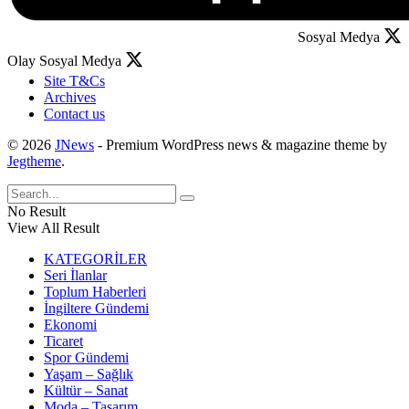
Sosyal Medya
Olay Sosyal Medya
Site T&Cs
Archives
Contact us
© 2026
JNews
- Premium WordPress news & magazine theme by
Jegtheme
.
No Result
View All Result
KATEGORİLER
Seri İlanlar
Toplum Haberleri
İngiltere Gündemi
Ekonomi
Ticaret
Spor Gündemi
Yaşam – Sağlık
Kültür – Sanat
Moda – Tasarım