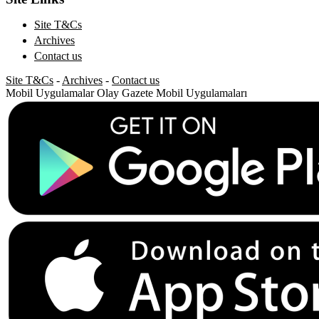
Site T&Cs
Archives
Contact us
Site T&Cs
-
Archives
-
Contact us
Mobil Uygulamalar
Olay Gazete Mobil Uygulamaları