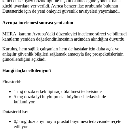
kalıcı cinsel işlev bozukluğu ile ilişkili olabileceğine yönelik daha
güçlü uyarılara yer verildi. Ayrıca benzer ilaç grubunda bulunan
Dutasteride için de yeni önleyici güvenlik tavsiyeleri yayımlandı.
Avrupa incelemesi sonrası yeni adım
MHRA, kararın Avrupa’daki düzenleyici inceleme süreci ve bilimsel
kanıtların yeniden değerlendirilmesinin ardından alındığını duyurdu.
Kuruluş, hem sağlık çalışanları hem de hastalar için daha açık ve
anlaşılır güvenlik bilgileri sağlamak amacıyla ilaç prospektüslerinin
güncellendiğini açıkladı.
Hangi ilaçlar etkileniyor?
Finasterid:
1 mg dozda erkek tipi saç dökülmesi tedavisinde
5 mg dozda iyi huylu prostat büyümesi tedavisinde
kullanılıyor.
Dutasterid ise:
0,5 mg dozda iyi huylu prostat büyümesi tedavisinde reçete
ediliyor.