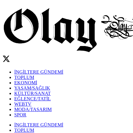
İNGİLTERE GÜNDEMİ
TOPLUM
EKONOMİ
YAŞAM/SAĞLIK
KÜLTÜR/SANAT
EĞLENCE/TATİL
WEBTV
MODA/TASARIM
SPOR
İNGİLTERE GÜNDEMİ
TOPLUM