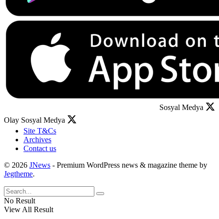
Sosyal Medya
Olay Sosyal Medya
Site T&Cs
Archives
Contact us
© 2026
JNews
- Premium WordPress news & magazine theme by
Jegtheme
.
No Result
View All Result