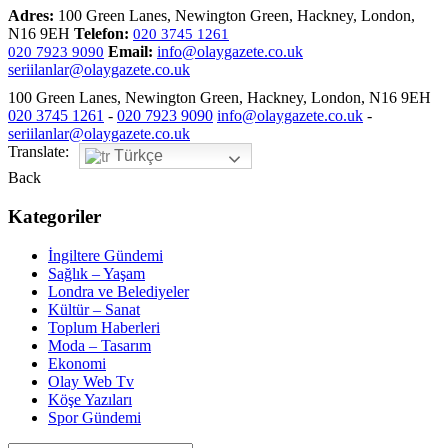
Adres:
100 Green Lanes, Newington Green, Hackney, London,
N16 9EH
Telefon:
020 3745 1261
Email:
info@olaygazete.co.uk
020 7923 9090
seriilanlar@olaygazete.co.uk
100 Green Lanes, Newington Green, Hackney, London, N16 9EH
020 3745 1261
-
020 7923 9090
info@olaygazete.co.uk
-
seriilanlar@olaygazete.co.uk
Translate:
Türkçe
Back
Kategoriler
İngiltere Gündemi
Sağlık – Yaşam
Londra ve Belediyeler
Kültür – Sanat
Toplum Haberleri
Moda – Tasarım
Ekonomi
Olay Web Tv
Köşe Yazıları
Spor Gündemi