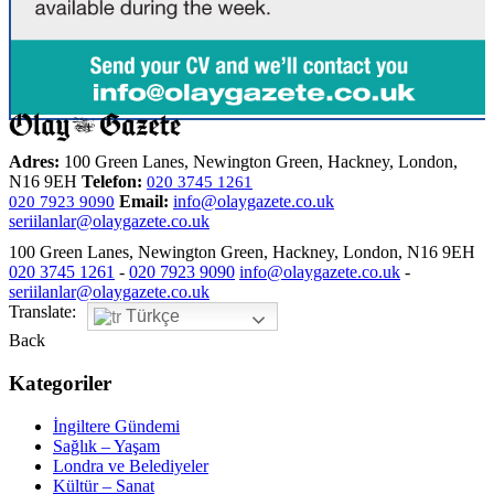
Adres:
100 Green Lanes, Newington Green, Hackney, London,
N16 9EH
Telefon:
020 3745 1261
Email:
info@olaygazete.co.uk
020 7923 9090
seriilanlar@olaygazete.co.uk
100 Green Lanes, Newington Green, Hackney, London, N16 9EH
020 3745 1261
-
020 7923 9090
info@olaygazete.co.uk
-
seriilanlar@olaygazete.co.uk
Translate:
Türkçe
Back
Kategoriler
İngiltere Gündemi
Sağlık – Yaşam
Londra ve Belediyeler
Kültür – Sanat