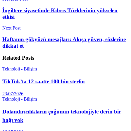
İngiltere siyasetinde Kıbrıs Türklerinin yükselen
etkisi
Next Post
Haftanın gökyüzü mesajları: Akışa güven, sözlerine
dikkat et
Related
Posts
Teknoloji - Bilişim
TikTok’ta 12 saatte 100 bin sterlin
23/07/2026
Teknoloji - Bilişim
Dolandırıcılıkların çoğunun teknolojiyle derin bir
bağı yok