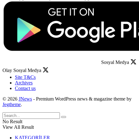
Sosyal Medya
Olay Sosyal Medya
Site T&Cs
Archives
Contact us
© 2026
JNews
- Premium WordPress news & magazine theme by
Jegtheme
.
No Result
View All Result
KATEGORİLER