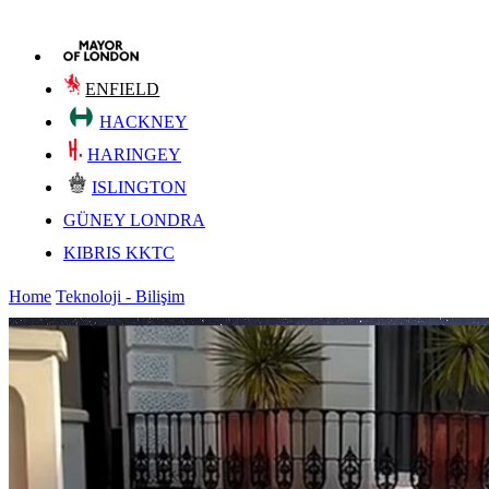
ENFIELD
HACKNEY
HARINGEY
ISLINGTON
GÜNEY LONDRA
KIBRIS KKTC
Home
Teknoloji - Bilişim