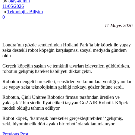
by
olay-admin
11/05/2026
in
Teknoloji - Bilişim
0
11 Mayıs 2026
Londra’nın gözde semtlerinden Holland Park’ta bir köpek ile yapay
zeka destekli robot köpeğin karşılaşması sosyal medyada gündem
oldu.
Gerçek köpeğin şaşkın ve temkinli tavırları izleyenleri güldürürken,
robotun gelişmiş hareket kabiliyeti dikkat çekti.
Robotun dengeli hareketleri, sensörleri ve komutlara verdiği yanıtlar
ise yapay zeka teknolojisinin geldiği noktayı gözler önüne serdi.
Robotun, Çinli Unitree Robotics firması tarafından üretilen ve
yaklaşık 2 bin sterlin fiyat etiketi taşıyan Go2 AIR Robotik Köpek
modeli olduğu tahmin ediliyor.
Robot köpek, ‘karmaşık hareketler gerçekleştirebilen’ ‘gelişmiş,
zeki, biyomimetik dört ayaklı bir robot’ olarak tanımlanıyor.
Previous Post