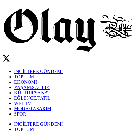
İNGİLTERE GÜNDEMİ
TOPLUM
EKONOMİ
YAŞAM/SAĞLIK
KÜLTÜR/SANAT
EĞLENCE/TATİL
WEBTV
MODA/TASARIM
SPOR
İNGİLTERE GÜNDEMİ
TOPLUM