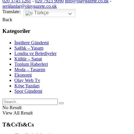
020 3745 1261
-
020 7923 9090
info@olaygazete.co.uk
-
seriilanlar@olaygazete.co.uk
Translate:
Türkçe
Back
Kategoriler
İngiltere Gündemi
Sağlık – Yaşam
Londra ve Belediyeler
Kültür – Sanat
Toplum Haberleri
Moda – Tasarım
Ekonomi
Olay Web Tv
Köşe Yazıları
Spor Gündemi
No Result
View All Result
T&Cs
Ts&Cs