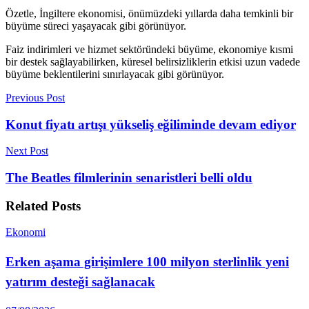
Özetle, İngiltere ekonomisi, önümüzdeki yıllarda daha temkinli bir
büyüme süreci yaşayacak gibi görünüyor.
Faiz indirimleri ve hizmet sektöründeki büyüme, ekonomiye kısmi
bir destek sağlayabilirken, küresel belirsizliklerin etkisi uzun vadede
büyüme beklentilerini sınırlayacak gibi görünüyor.
Previous Post
Konut fiyatı artışı yükseliş eğiliminde devam ediyor
Next Post
The Beatles filmlerinin senaristleri belli oldu
Related
Posts
Ekonomi
Erken aşama girişimlere 100 milyon sterlinlik yeni
yatırım desteği sağlanacak