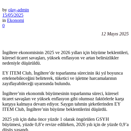
by
olay-admin
15/05/2025
in
Ekonomi
0
12 Mayıs 2025
İngiltere ekonomisinin 2025 ve 2026 yılları için büyüme beklentileri,
küresel ticaret savaşları, yüksek enflasyon ve artan belirsizlikler
nedeniyle düşürüldü.
EY ITEM Club, İngiltere’de toparlanma sürecinin iki yıl boyunca
ertelenebileceğini belirterek, tüketici ve işletme harcamalarının
zayıflayabileceği uyarısında bulundu.
İngiltere’nin ekonomik büyümesinin toparlanma süreci, küresel
ticaret savaşları ve yüksek enflasyon gibi olumsuz faktörlerle karşı
karşıya kalmaya devam ediyor. Saygın tahmin şirketlerinden EY
ITEM Club, İngiltere’nin büyüme beklentilerini düşürdü.
2025 yılı için daha önce yüzde 1 olarak öngörülen GSYH
büyümesi, yüzde 0,8’e revize edilirken, 2026 yılı için de yüzde 0,9’a
düşüş yaşandı.