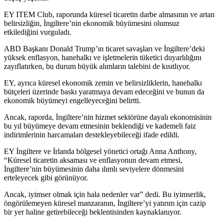
EY ITEM Club, raporunda küresel ticaretin darbe almasının ve artan
belirsizliğin, İngiltere’nin ekonomik büyümesini olumsuz
etkilediğini vurguladı.
ABD Başkanı Donald Trump’ın ticaret savaşları ve İngiltere’deki
yüksek enflasyon, hanehalkı ve işletmelerin tüketici duyarlılığını
zayıflatırken, bu durum büyük alımların talebini de kısıtlıyor.
EY, ayrıca küresel ekonomik zemin ve belirsizliklerin, hanehalkı
bütçeleri üzerinde baskı yaratmaya devam edeceğini ve bunun da
ekonomik büyümeyi engelleyeceğini belirtti.
Ancak, raporda, İngiltere’nin hizmet sektörüne dayalı ekonomisinin
bu yıl büyümeye devam etmesinin beklendiği ve kademeli faiz
indirimlerinin harcamaları destekleyebileceği ifade edildi.
EY İngiltere ve İrlanda bölgesel yönetici ortağı Anna Anthony,
“Küresel ticaretin aksaması ve enflasyonun devam etmesi,
İngiltere’nin büyümesinin daha ılımlı seviyelere dönmesini
erteleyecek gibi görünüyor.
Ancak, iyimser olmak için hala nedenler var” dedi. Bu iyimserlik,
öngörülemeyen küresel manzaranın, İngiltere’yi yatırım için cazip
bir yer haline getirebileceği beklentisinden kaynaklanıyor.