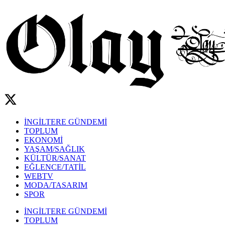
İNGİLTERE GÜNDEMİ
TOPLUM
EKONOMİ
YAŞAM/SAĞLIK
KÜLTÜR/SANAT
EĞLENCE/TATİL
WEBTV
MODA/TASARIM
SPOR
İNGİLTERE GÜNDEMİ
TOPLUM