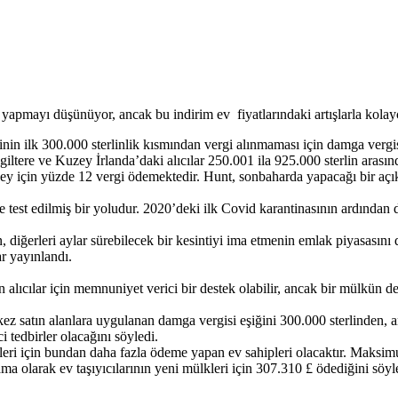
 yapmayı düşünüyor, ancak bu indirim ev fiyatlarındaki artışlarla kolayca
n ilk 300.000 sterlinlik kısmından vergi alınmaması için damga vergisi
ngiltere ve Kuzey İrlanda’daki alıcılar 250.001 ila 925.000 sterlin aras
ey için yüzde 12 vergi ödemektedir. Hunt, sonbaharda yapacağı bir açıkl
est edilmiş bir yoludur. 2020’deki ilk Covid karantinasının ardından damg
 diğerleri aylar sürebilecek bir kesintiyi ima etmenin emlak piyasasını
ar yayınlandı.
 alıcılar için memnuniyet verici bir destek olabilir, ancak bir mülkün d
ez satın alanlara uygulanan damga vergisi eşiğini 300.000 sterlinden, a
 tedbirler olacağını söyledi.
leri için bundan daha fazla ödeme yapan ev sahipleri olacaktır. Maksim
ama olarak ev taşıyıcılarının yeni mülkleri için 307.310 £ ödediğini söyl