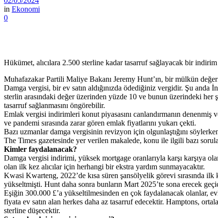
02/05/2024
in
Ekonomi
0
Hükümet, alıcılara 2.500 sterline kadar tasarruf sağlayacak bir indirim
Muhafazakar Partili Maliye Bakanı Jeremy Hunt’ın, bir mülkün değerini
Damga vergisi, bir ev satın aldığınızda ödediğiniz vergidir. Şu anda İ
sterlin arasındaki değer üzerinden yüzde 10 ve bunun üzerindeki her ş
tasarruf sağlanmasını öngörebilir.
Emlak vergisi indirimleri konut piyasasını canlandırmanın denenmiş ve t
ve pandemi sırasında zarar gören emlak fiyatlarını yukarı çekti.
Bazı uzmanlar damga vergisinin revizyon için olgunlaştığını söylerken,
The Times gazetesinde yer verilen makalede, konu ile ilgili bazı sorul
Kimler faydalanacak?
Damga vergisi indirimi, yüksek mortgage oranlarıyla karşı karşıya olan
olan ilk kez alıcılar için herhangi bir ekstra yardım sunmayacaktır.
Kwasi Kwarteng, 2022’de kısa süren şansölyelik görevi sırasında ilk k
yükseltmişti. Hunt daha sonra bunların Mart 2025’te sona erecek geçici
Eşiğin 300.000 £’a yükseltilmesinden en çok faydalanacak olanlar, ev
fiyata ev satın alan herkes daha az tasarruf edecektir. Hamptons, ortal
sterline düşecektir.