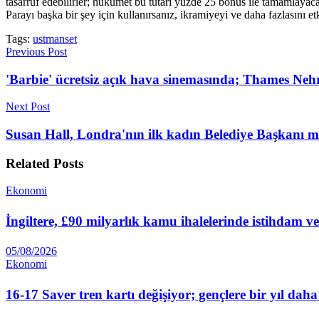
tasarruf edebilirler; hükümet bu tutarı yüzde 25 bonus ile tamamlayacak
Parayı başka bir şey için kullanırsanız, ikramiyeyi ve daha fazlasını e
Tags:
ustmanset
Previous Post
'Barbie' ücretsiz açık hava sinemasında; Thames Nehri
Next Post
Susan Hall, Londra'nın ilk kadın Belediye Başkanı m
Related
Posts
Ekonomi
İngiltere, £90 milyarlık kamu ihalelerinde istihdam v
05/08/2026
Ekonomi
16-17 Saver tren kartı değişiyor; gençlere bir yıl dah