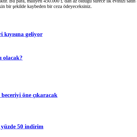
tır. Bu para, maliyeti 450.000 £’dan az olduğu sürece ilk evinizi satın a
tkin bir şekilde kaybeden bir ceza ödeyeceksiniz.
 kıyısına geliyor
ı olacak?
e beceriyi öne çıkaracak
a yüzde 50 indirim