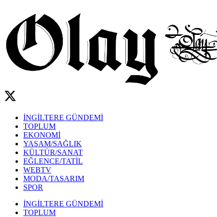
İNGİLTERE GÜNDEMİ
TOPLUM
EKONOMİ
YAŞAM/SAĞLIK
KÜLTÜR/SANAT
EĞLENCE/TATİL
WEBTV
MODA/TASARIM
SPOR
İNGİLTERE GÜNDEMİ
TOPLUM