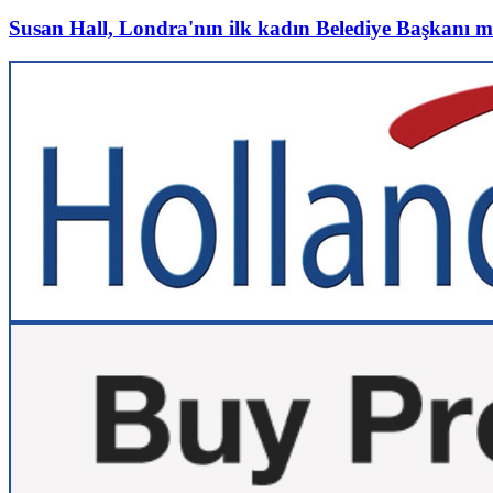
Susan Hall, Londra'nın ilk kadın Belediye Başkanı m