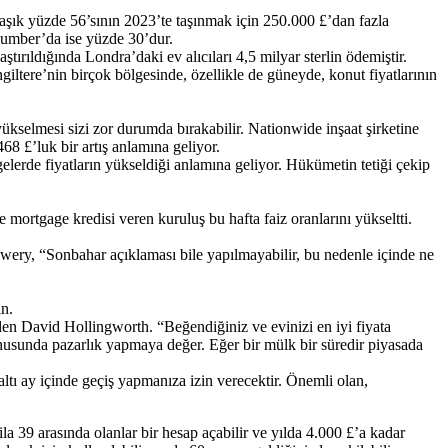
laşık yüzde 56’sının 2023’te taşınmak için 250.000 £’dan fazla
Humber’da ise yüzde 30’dur.
tırıldığında Londra’daki ev alıcıları 4,5 milyar sterlin ödemiştir.
ltere’nin birçok bölgesinde, özellikle de güneyde, konut fiyatlarının
yükselmesi sizi zor durumda bırakabilir. Nationwide inşaat şirketine
68 £’luk bir artış anlamına geliyor.
lerde fiyatların yükseldiği anlamına geliyor. Hükümetin tetiği çekip
mortgage kredisi veren kuruluş bu hafta faiz oranlarını yükseltti.
owery, “Sonbahar açıklaması bile yapılmayabilir, bu nedenle içinde ne
ın.
en David Hollingworth. “Beğendiğiniz ve evinizi en iyi fiyata
 konusunda pazarlık yapmaya değer. Eğer bir mülk bir süredir piyasada
altı ay içinde geçiş yapmanıza izin verecektir. Önemli olan,
la 39 arasında olanlar bir hesap açabilir ve yılda 4.000 £’a kadar