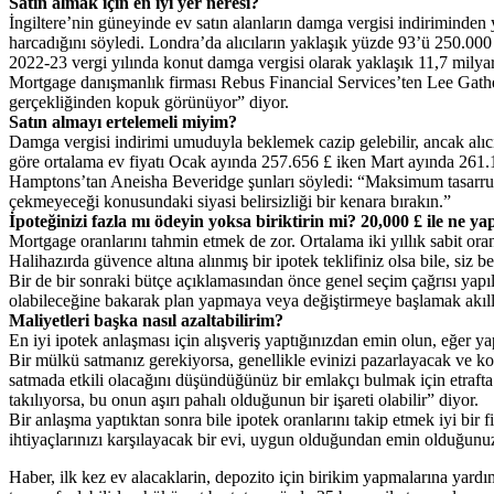
Satın almak için en iyi yer neresi?
İngiltere’nin güneyinde ev satın alanların damga vergisi indiriminden
harcadığını söyledi. Londra’da alıcıların yaklaşık yüzde 93’ü 250.0
2022-23 vergi yılında konut damga vergisi olarak yaklaşık 11,7 milyar s
Mortgage danışmanlık firması Rebus Financial Services’ten Lee Gatherc
gerçekliğinden kopuk görünüyor” diyor.
Satın almayı ertelemeli miyim?
Damga vergisi indirimi umuduyla beklemek cazip gelebilir, ancak alıcıla
göre ortalama ev fiyatı Ocak ayında 257.656 £ iken Mart ayında 261.142
Hamptons’tan Aneisha Beveridge şunları söyledi: “Maksimum tasarruf sa
çekmeyeceği konusundaki siyasi belirsizliği bir kenara bırakın.”
İpoteğinizi fazla mı ödeyin yoksa biriktirin mi? 20,000 £ ile ne ya
Mortgage oranlarını tahmin etmek de zor. Ortalama iki yıllık sabit ora
Halihazırda güvence altına alınmış bir ipotek teklifiniz olsa bile, siz be
Bir de bir sonraki bütçe açıklamasından önce genel seçim çağrısı yapı
olabileceğine bakarak plan yapmaya veya değiştirmeye başlamak akıll
Maliyetleri başka nasıl azaltabilirim?
En iyi ipotek anlaşması için alışveriş yaptığınızdan emin olun, eğer ya
Bir mülkü satmanız gerekiyorsa, genellikle evinizi pazarlayacak ve k
satmada etkili olacağını düşündüğünüz bir emlakçı bulmak için etrafta a
takılıyorsa, bu onun aşırı pahalı olduğunun bir işareti olabilir” diyor.
Bir anlaşma yaptıktan sonra bile ipotek oranlarını takip etmek iyi bir 
ihtiyaçlarınızı karşılayacak bir evi, uygun olduğundan emin olduğunuz
Haber, ilk kez ev alacaklarin, depozito için birikim yapmalarına yardı