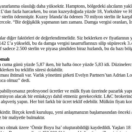
 yararlanma olasılığı daha yüksektir. Hamptons, bölgedeki alıcıların yak
00 £’dan fazla harcarken, bu oran kuzeydoğuda yüzde 18, Yorkshire ve 
terlin ödenmiştir. Kuzey İrlanda’da ödenen 70 milyon sterlin ile karşılaş
ole. “Bir değişiklik yapmanın tam zamanı. Damga vergisi oranları, İngi
r diğer faktörleri de değerlendirmelidir. Siz beklerken ev fiyatlarının 
 £’a yükseldi, bu da damga vergisi tasarruflarınızı silip süpürecek 3.4
dece 2.500 sterlin ve piyasa şimdiden biraz hızlandı, bu da bazı bölge
pmalı
n cuma günü yüzde 5,87 iken, bir hafta önce yüzde 5,83 idi. Düzinelerce 
klerken bu teklifin süresi dolabilir.
lması ihtimali var. Varlık yönetimi şirketi Evelyn Partners’tan Adrian L
ıca olmaz” dedi.
pabiliyorsanız profesyonel ücretler ve mülk fiyatı üzerinde pazarlık yap
omisyon alacak bir emlakçıyı dahil etmeniz gerekecektir. L&C brokerind
lışveriş yapın. Her biri farklı bir ücret teklif edebilir. Mülkün fiyatı
fikirdir. Birçok kredi kuruluşu, yeni anlaşmanızın başlamasından önceki 
 bir maliyetle bulmaktır.
mcı olmak üzere ‘Ömür Boyu Isa’ oluşturabildiği kaydedildi. Yaşları 18 i