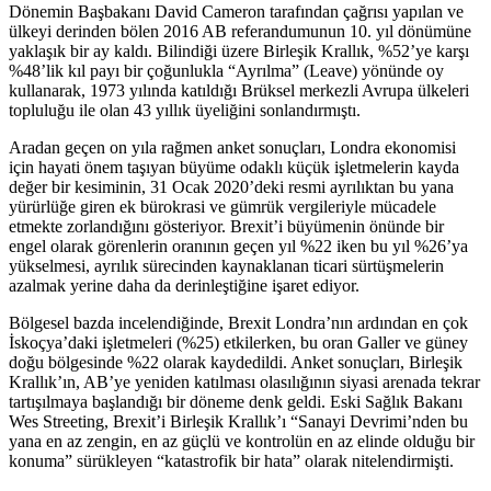
Dönemin Başbakanı David Cameron tarafından çağrısı yapılan ve
ülkeyi derinden bölen 2016 AB referandumunun 10. yıl dönümüne
yaklaşık bir ay kaldı. Bilindiği üzere Birleşik Krallık, %52’ye karşı
%48’lik kıl payı bir çoğunlukla “Ayrılma” (Leave) yönünde oy
kullanarak, 1973 yılında katıldığı Brüksel merkezli Avrupa ülkeleri
topluluğu ile olan 43 yıllık üyeliğini sonlandırmıştı.
Aradan geçen on yıla rağmen anket sonuçları, Londra ekonomisi
için hayati önem taşıyan büyüme odaklı küçük işletmelerin kayda
değer bir kesiminin, 31 Ocak 2020’deki resmi ayrılıktan bu yana
yürürlüğe giren ek bürokrasi ve gümrük vergileriyle mücadele
etmekte zorlandığını gösteriyor. Brexit’i büyümenin önünde bir
engel olarak görenlerin oranının geçen yıl %22 iken bu yıl %26’ya
yükselmesi, ayrılık sürecinden kaynaklanan ticari sürtüşmelerin
azalmak yerine daha da derinleştiğine işaret ediyor.
Bölgesel bazda incelendiğinde, Brexit Londra’nın ardından en çok
İskoçya’daki işletmeleri (%25) etkilerken, bu oran Galler ve güney
doğu bölgesinde %22 olarak kaydedildi. Anket sonuçları, Birleşik
Krallık’ın, AB’ye yeniden katılması olasılığının siyasi arenada tekrar
tartışılmaya başlandığı bir döneme denk geldi. Eski Sağlık Bakanı
Wes Streeting, Brexit’i Birleşik Krallık’ı “Sanayi Devrimi’nden bu
yana en az zengin, en az güçlü ve kontrolün en az elinde olduğu bir
konuma” sürükleyen “katastrofik bir hata” olarak nitelendirmişti.