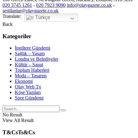
020 3745 1261
-
020 7923 9090
info@olaygazete.co.uk
-
seriilanlar@olaygazete.co.uk
Translate:
Türkçe
Back
Kategoriler
İngiltere Gündemi
Sağlık – Yaşam
Londra ve Belediyeler
Kültür – Sanat
Toplum Haberleri
Moda – Tasarım
Ekonomi
Olay Web Tv
Köşe Yazıları
Spor Gündemi
No Result
View All Result
T&Cs
Ts&Cs