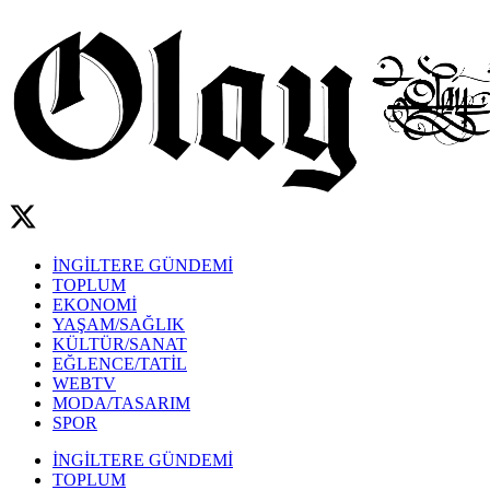
İNGİLTERE GÜNDEMİ
TOPLUM
EKONOMİ
YAŞAM/SAĞLIK
KÜLTÜR/SANAT
EĞLENCE/TATİL
WEBTV
MODA/TASARIM
SPOR
İNGİLTERE GÜNDEMİ
TOPLUM