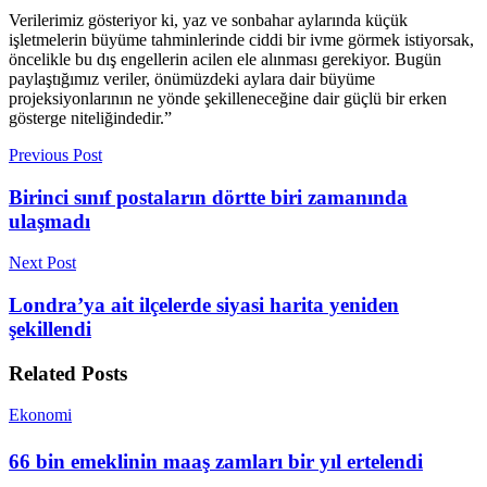
Verilerimiz gösteriyor ki, yaz ve sonbahar aylarında küçük
işletmelerin büyüme tahminlerinde ciddi bir ivme görmek istiyorsak,
öncelikle bu dış engellerin acilen ele alınması gerekiyor. Bugün
paylaştığımız veriler, önümüzdeki aylara dair büyüme
projeksiyonlarının ne yönde şekilleneceğine dair güçlü bir erken
gösterge niteliğindedir.”
Previous Post
Birinci sınıf postaların dörtte biri zamanında
ulaşmadı
Next Post
Londra’ya ait ilçelerde siyasi harita yeniden
şekillendi
Related
Posts
Ekonomi
66 bin emeklinin maaş zamları bir yıl ertelendi