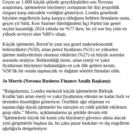
Geçen ay 1.000 küçük şirketle gerçekleştirilen son Novuna
araştırması, işletmelerin büyümeyi zorlaştıran bir dizi jeopolitik
rüzgara karşı mücadele verdiğini gösteriyor. Londra genelinde
büyüme engelleriyle karşı karşıya olduğunu belirten firmaların oranı,
geçen yıl %84, Keir Starmer liderliğindeki İşçi Partisi’nin genel
seçimi kazandığı 2024 yılında ise %77 iken, bu yıl son beş yılın en
yüksek seviyesi olan %88’e ulaştı.
Küçük işletmeler, Brexit’in yanı sıra genel makroekonomik
belirsizlikleri (%50), artan petrol fiyatlarını (%31) ve yükselen
işletme maliyetlerinin olumsuz etkilerini (%27) en büyük sorunlar
arasında sıralıyor. Beklenildiği üzere, artan enerji ve yakıt
fiyatlarının büyümeyi baltaladığını en çok dile getiren kesim,
%58’lik bir oranla taşımacılık ve dağıtım sektörü firmaları oldu.
Jo Morris (Novuna Business Finance Analiz Başkanı):
“Bulgularımız, Londra merkezli küçük işletmelerin Birleşik
Krallık’taki artan enerji ve yakıt fiyatlarının etkisini ne kadar hızlı ve
derinden hissettiğini gösteriyor. Özellikle ağır ekipman ve
taşımacılığa dayalı işletmeler bu süreçten en ciddi şekilde etkilenen
grup oldu.” Morris, açıklamalarına şu şekilde devam etti:
“İşletmelerin büyük bir kısmı yıla büyümeyi güvence altına alacak
yeni girişimlerle başlasa da, bu çaba pazar baskıları ve dış engellerin
ağırlığıyla dengeleniyor.