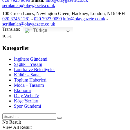
Email:
info@olaygazete.co.uk
020 7923 9090
seriilanlar@olaygazete.co.uk
100 Green Lanes, Newington Green, Hackney, London, N16 9EH
020 3745 1261
-
020 7923 9090
info@olaygazete.co.uk
-
seriilanlar@olaygazete.co.uk
Translate:
Türkçe
Back
Kategoriler
İngiltere Gündemi
Sağlık – Yaşam
Londra ve Belediyeler
Kültür – Sanat
Toplum Haberleri
Moda – Tasarım
Ekonomi
Olay Web Tv
Köşe Yazıları
Spor Gündemi
No Result
View All Result