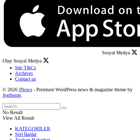
Sosyal Medya
Olay Sosyal Medya
Site T&Cs
Archives
Contact us
© 2026
JNews
- Premium WordPress news & magazine theme by
Jegtheme
.
No Result
View All Result
KATEGORİLER
Seri İlanlar
Toplum Haberleri