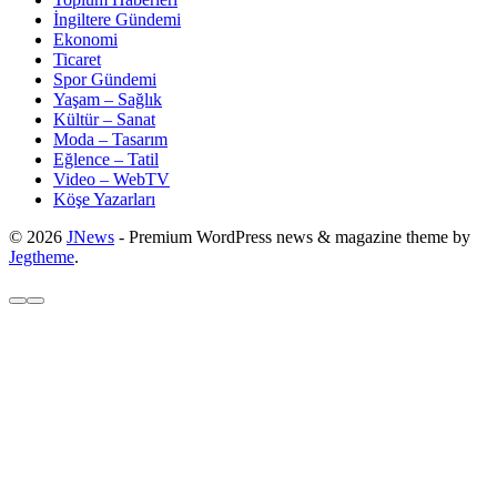
İngiltere Gündemi
Ekonomi
Ticaret
Spor Gündemi
Yaşam – Sağlık
Kültür – Sanat
Moda – Tasarım
Eğlence – Tatil
Video – WebTV
Köşe Yazarları
© 2026
JNews
- Premium WordPress news & magazine theme by
Jegtheme
.