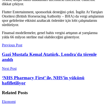
dikkat çekiyor.
Flutter Entertainment, sponsorluk desteğini çekti. İngiliz At Yarışları
Otoritesi (British Horseracing Authority – BHA) da vergi artışlarının
spor gelirlerine etkisini azaltacak önlemler için lobi çalışmalarını
sürdürüyor.
Finansal modellemeler, genel bahis vergisi artışının at yarışlarına
yılda 66 milyon sterline mal olabileceğini gösteriyor.
Previous Post
Gazi Mustafa Kemal Atatürk, Londra'da törenle
anıldı
Next Post
‘NHS Pharmacy First’ ile, NHS’in yükünü
hafifletiliyor
Related
Posts
Ekonomi