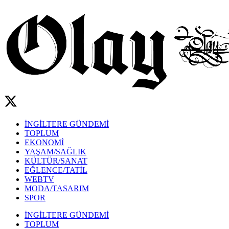
İNGİLTERE GÜNDEMİ
TOPLUM
EKONOMİ
YAŞAM/SAĞLIK
KÜLTÜR/SANAT
EĞLENCE/TATİL
WEBTV
MODA/TASARIM
SPOR
İNGİLTERE GÜNDEMİ
TOPLUM