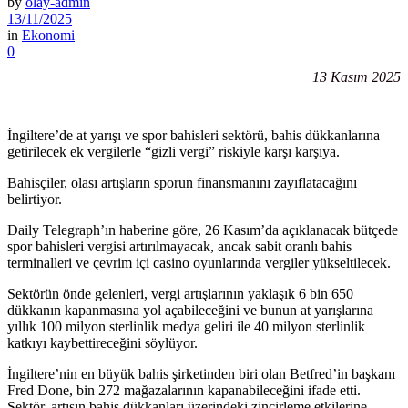
by
olay-admin
13/11/2025
in
Ekonomi
0
13 Kasım 2025
İngiltere’de at yarışı ve spor bahisleri sektörü, bahis dükkanlarına
getirilecek ek vergilerle “gizli vergi” riskiyle karşı karşıya.
Bahisçiler, olası artışların sporun finansmanını zayıflatacağını
belirtiyor.
Daily Telegraph’ın haberine göre, 26 Kasım’da açıklanacak bütçede
spor bahisleri vergisi artırılmayacak, ancak sabit oranlı bahis
terminalleri ve çevrim içi casino oyunlarında vergiler yükseltilecek.
Sektörün önde gelenleri, vergi artışlarının yaklaşık 6 bin 650
dükkanın kapanmasına yol açabileceğini ve bunun at yarışlarına
yıllık 100 milyon sterlinlik medya geliri ile 40 milyon sterlinlik
katkıyı kaybettireceğini söylüyor.
İngiltere’nin en büyük bahis şirketinden biri olan Betfred’in başkanı
Fred Done, bin 272 mağazalarının kapanabileceğini ifade etti.
Sektör, artışın bahis dükkanları üzerindeki zincirleme etkilerine