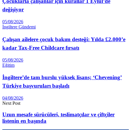
Çocuklarla çalışanlar için kurallar 1 Eylül’de
değişiyor
05/08/2026
İngiltere Gündemi
Çalışan ailelere çocuk bakım desteği: Yılda £2.000’e
kadar Tax-Free Childcare fırsatı
05/08/2026
Eğitim
İngiltere’de tam burslu yüksek lisans; ‘Chevening’
Türkiye başvuruları başladı
04/08/2026
Next Post
Uzun mesafe sürücüleri, teslimatçılar ve çiftçiler
listenin en başında