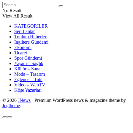
No Result
View All Result
KATEGORİLER
Seri İlanlar
Toplum Haberleri
İngiltere Gündemi
Ekonomi
Ticaret
Spor Gündemi
Yaşam – Sağlık
Kültür – Sanat
Moda – Tasarım
Eğlence – Tatil
Video – WebTV
Köşe Yazarları
© 2026
JNews
- Premium WordPress news & magazine theme by
Jegtheme
.