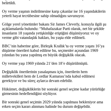
belirtildi.
Oy verme yaşının indirilmesine karşı çıkanlar ise 16 yaşındakilerin
yeterli hayat tecrübesine sahip olmadığını savunuyor.
Gölge yerel yönetimler bakanı Sir James Cleverly, konuyla ilgili şu
açıklamalarda bulundu: “Muhafazakar Parti olarak, net bir şekilde
insanların 18 yaşında yetişkinliğe eriştiğini düşünüyoruz ve oy
verme gibi vatandaşlık hakları, bu yaşta elde edilmeli.
BBC’nin haberine göre, Birleşik Krallık’ta oy verme yaşını 16’ya
düşürme önerileri kabul edilirse bu, seçmenler açısından 1969
yılından bu yana yapılmış en büyük değişiklik olacak.
Oy verme yaşı 1969 yılında 21’den 18’e düşürülmüştü.
Değişiklik önerilerinin yasalaşması için, önerilerin hem
milletvekilleri hem de Lordlar Kamarası’nda kabul edilmesi
gerekiyor ve bu süreç aylarca devam edebilir.
Hükümet, değişikliklerin bir sonraki genel seçime kadar yürürlüğe
girmesinin hedeflendiğini söylüyor.
Bir sonraki genel seçimin 2029 yılında yapılması bekleniyor ama
erken seçim kararı alınması halinde bu durum değişebilir.