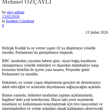
Mehmet ÖZÇAYLI
by
olay-admin
13/02/2026
in
İngiltere Gündemi
0
13 Şubat 2026
Birleşik Krallık’ta oy verme yaşını 16’ya düşürmeye yönelik
öneriler, Parlamento’da görüşülmeye başlandı.
BBC tarafından yayınlan habere göre, siyasi bağış kurallarını
sıkılaştırmaya yönelik önlemleri ve dışarıdan müdahaleye karşı
korunma hedefini de içeren yasa tasarısı, Perşembe günü
Parlamento’ya sunuldu.
Hükümet, oy verme yaşını düşürmenin gençleri de demokrasiye
dahil edeceğini ve seslerinin duyulmasını sağlayacağını açıkladı.
Bunun yanında, hükümet tarafından yapılan açıklamalarda,
İngiltere’deki yedi belediyenin, Mayıs’taki yerel seçimlerde
insanların oy kullanmasını kolaylaştırmak için tren istasyonları ve
süpermarketleri oy verme noktaları olarak kullanmayı deneyeceği