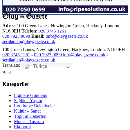
Adres:
100 Green Lanes, Newington Green, Hackney, London,
N16 9EH
Telefon:
020 3745 1261
Email:
info@olaygazete.co.uk
020 7923 9090
seriilanlar@olaygazete.co.uk
100 Green Lanes, Newington Green, Hackney, London, N16 9EH
020 3745 1261
-
020 7923 9090
info@olaygazete.co.uk
-
seriilanlar@olaygazete.co.uk
Translate:
Türkçe
Back
Kategoriler
İngiltere Gündemi
Sağlık – Yaşam
Londra ve Belediyeler
Kültür – Sanat
Toplum Haberleri
Moda – Tasarım
Ekonomi