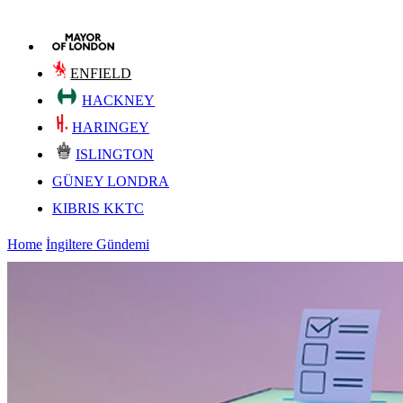
ENFIELD
HACKNEY
HARINGEY
ISLINGTON
GÜNEY LONDRA
KIBRIS KKTC
Home
İngiltere Gündemi