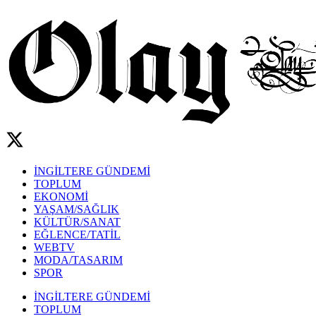
İNGİLTERE GÜNDEMİ
TOPLUM
EKONOMİ
YAŞAM/SAĞLIK
KÜLTÜR/SANAT
EĞLENCE/TATİL
WEBTV
MODA/TASARIM
SPOR
İNGİLTERE GÜNDEMİ
TOPLUM