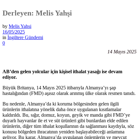
Derleyen: Melis Yahşi
by
Melis Yahsi
16/05/2025
in
İngiltere Gündemi
0
14 Mayıs 2025
AB’den
gelen
yolcular
için
kişisel
ithalat
yasağı
ise
devam
ediyor.
Büyük Britanya, 14 Mayıs 2025 itibarıyla Almanya’yı şap
hastalığından (FMD) aşısız olarak arınmış ülke olarak resmen tanıdı.
Bu nedenle, Almanya’da ki koruma bölgesinden gelen ilgili
ürünlerin ithalatına yönelik daha önce uygulanan kısıtlamalar
kaldırıldı. Bu, sığır, domuz, koyun, geyik ve manda gibi FMD’ye
duyarlı hayvanlar ile et ve süt ürünleri gibi bunlardan elde edilen
ürünlerin, diğer tüm ithalat koşullarının da sağlanması kaydıyla, söz
konusu bölgeden ihracatının yeniden başlayabileceği anlamına
geliyor. Bu karar, Almanya’da uygulanan önlemlerin ve mevcut