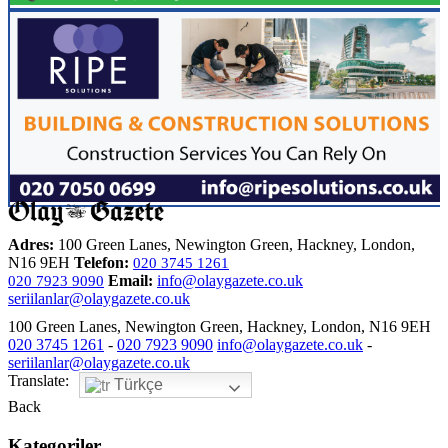
Adres:
100 Green Lanes, Newington Green, Hackney, London,
N16 9EH
Telefon:
020 3745 1261
Email:
info@olaygazete.co.uk
020 7923 9090
seriilanlar@olaygazete.co.uk
100 Green Lanes, Newington Green, Hackney, London, N16 9EH
020 3745 1261
-
020 7923 9090
info@olaygazete.co.uk
-
seriilanlar@olaygazete.co.uk
Translate:
Türkçe
Back
Kategoriler