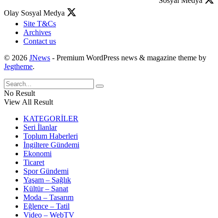
Sosyal Medya
Olay Sosyal Medya
Site T&Cs
Archives
Contact us
© 2026
JNews
- Premium WordPress news & magazine theme by
Jegtheme
.
No Result
View All Result
KATEGORİLER
Seri İlanlar
Toplum Haberleri
İngiltere Gündemi
Ekonomi
Ticaret
Spor Gündemi
Yaşam – Sağlık
Kültür – Sanat
Moda – Tasarım
Eğlence – Tatil
Video – WebTV