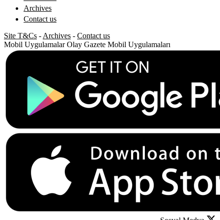
Archives
Contact us
Site T&Cs
-
Archives
-
Contact us
Mobil Uygulamalar
Olay Gazete Mobil Uygulamaları