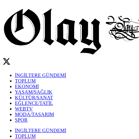
İNGİLTERE GÜNDEMİ
TOPLUM
EKONOMİ
YAŞAM/SAĞLIK
KÜLTÜR/SANAT
EĞLENCE/TATİL
WEBTV
MODA/TASARIM
SPOR
İNGİLTERE GÜNDEMİ
TOPLUM