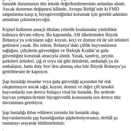
hastalık durumunun titiz teknik değerlendirmesinin ardından alındı.
Ancak durumun değişmesi hâlinde, Avrupa Birliği’nde ki FMD
salgınlarına karşı iç biyogüvenliğimizi korumak için gerekli adımları
atmaktan çekinmeyeceğiz.
Kişisel kullanım amaçlı ithalata yönelik kısıtlamalar yürürlükte
kalmaya devam ediyor. Bu kapsamda, AB ülkelerinden Büyük
Britanya’ya yolcuların sığır, koyun, keçi ve domuz eti ile süt ürünleri
getirmesi yasak. Bu önlem, Britanya’daki çiftlik hayvanlarının
sağlığını, çiftçilerin güvenliğini ve Birleşik Krallık’ın gıda
güvenliğini korumak amacıyla alındı. Yasak, sandviç, peynir,
şarküteri ürünleri, çiğ et veya süt gibi ürünlerin, ambalajlı ya da
ambalajsız, hatta duty free’den alınmış olsa bile Büyük Britanya’ya
getirilmesini de kapsıyor.
Şap hastalığı insanlar veya gıda güvenliği açısından bir risk
oluşturmuyor ancak sığır, koyun, domuz ve diğer çift tırnaklı
hayvanlarda son derece bulaşıcı viral bir hastalık. Bu nedenle
hayvan yetiştiricilerinin biyogüvenlik konusunda son derece titiz
davranması gerekiyor.
Şap hastalığı ihbar edilmesi zorunlu bir hastalık olup,
hayvanlarınızda şap hastalığından şüpheleniyorsanız, derhâl şu
numarayı arayarak bildirmelisiniz: