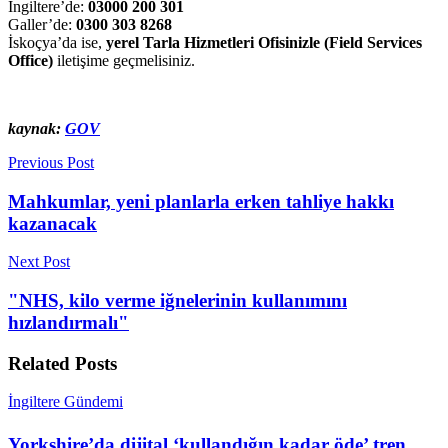
İngiltere’de:
03000 200 301
Galler’de:
0300 303 8268
İskoçya’da ise,
yerel Tarla Hizmetleri Ofisinizle (Field Services
Office)
iletişime geçmelisiniz.
kaynak:
GOV
Previous Post
Mahkumlar, yeni planlarla erken tahliye hakkı
kazanacak
Next Post
"NHS, kilo verme iğnelerinin kullanımını
hızlandırmalı"
Related
Posts
İngiltere Gündemi
Yorkshire’da dijital ‘kullandığın kadar öde’ tren