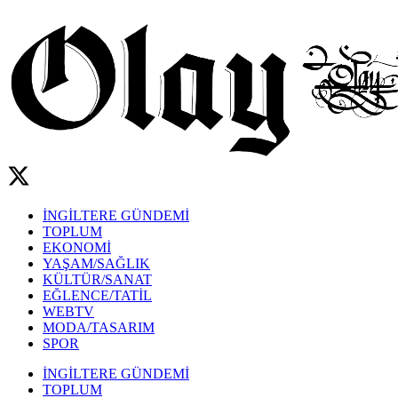
İNGİLTERE GÜNDEMİ
TOPLUM
EKONOMİ
YAŞAM/SAĞLIK
KÜLTÜR/SANAT
EĞLENCE/TATİL
WEBTV
MODA/TASARIM
SPOR
İNGİLTERE GÜNDEMİ
TOPLUM