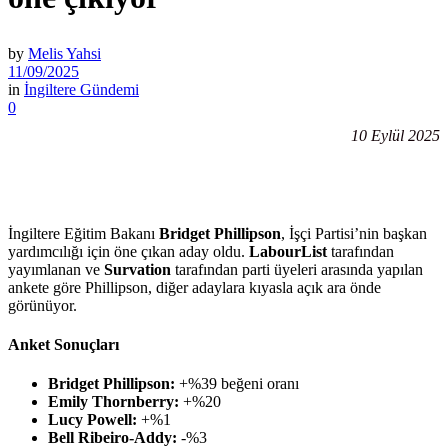
by
Melis Yahsi
11/09/2025
in
İngiltere Gündemi
0
10 Eylül 2025
İngiltere Eğitim Bakanı
Bridget Phillipson
, İşçi Partisi’nin başkan
yardımcılığı için öne çıkan aday oldu.
LabourList
tarafından
yayımlanan ve
Survation
tarafından parti üyeleri arasında yapılan
ankete göre Phillipson, diğer adaylara kıyasla açık ara önde
görünüyor.
Anket Sonuçları
Bridget Phillipson:
+%39 beğeni oranı
Emily Thornberry:
+%20
Lucy Powell:
+%1
Bell Ribeiro-Addy:
-%3