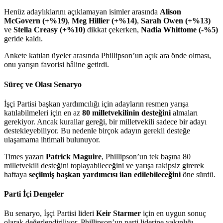
Henüz adaylıklarını açıklamayan isimler arasında
Alison
McGovern (+%19)
,
Meg Hillier (+%14)
,
Sarah Owen (+%13)
ve
Stella Creasy (+%10)
dikkat çekerken,
Nadia Whittome (-%5)
geride kaldı.
Ankete katılan üyeler arasında Phillipson’un açık ara önde olması,
onu yarışın favorisi hâline getirdi.
Süreç ve Olası Senaryo
İşçi Partisi başkan yardımcılığı için adayların resmen yarışa
katılabilmeleri için en az
80 milletvekilinin desteğini
almaları
gerekiyor. Ancak kurallar gereği, bir milletvekili sadece bir adayı
destekleyebiliyor. Bu nedenle birçok adayın gerekli desteğe
ulaşamama ihtimali bulunuyor.
Times yazarı
Patrick Maguire
, Phillipson’un tek başına 80
milletvekili desteğini toplayabileceğini ve yarışa rakipsiz girerek
haftaya
seçilmiş başkan yardımcısı ilan edilebileceğini
öne sürdü.
Parti İçi Dengeler
Bu senaryo, İşçi Partisi lideri
Keir Starmer
için en uygun sonuç
olarak değerlendiriliyor. Phillipson’un parti liderine yakınlığı,