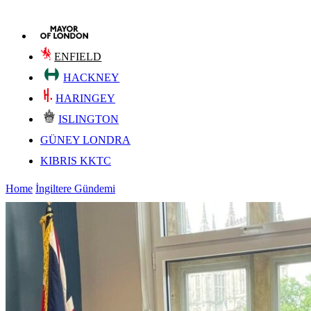
ENFIELD
HACKNEY
HARINGEY
ISLINGTON
GÜNEY LONDRA
KIBRIS KKTC
Home
İngiltere Gündemi