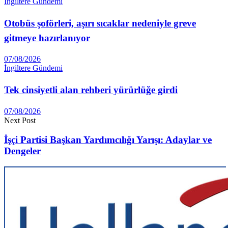
İngiltere Gündemi
Otobüs şoförleri, aşırı sıcaklar nedeniyle greve
gitmeye hazırlanıyor
07/08/2026
İngiltere Gündemi
Tek cinsiyetli alan rehberi yürürlüğe girdi
07/08/2026
Next Post
İşçi Partisi Başkan Yardımcılığı Yarışı: Adaylar ve
Dengeler