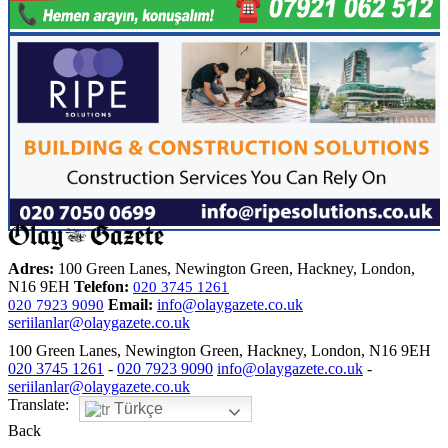
Adres:
100 Green Lanes, Newington Green, Hackney, London,
N16 9EH
Telefon:
020 3745 1261
Email:
info@olaygazete.co.uk
020 7923 9090
seriilanlar@olaygazete.co.uk
100 Green Lanes, Newington Green, Hackney, London, N16 9EH
020 3745 1261
-
020 7923 9090
info@olaygazete.co.uk
-
seriilanlar@olaygazete.co.uk
Translate:
Türkçe
Back