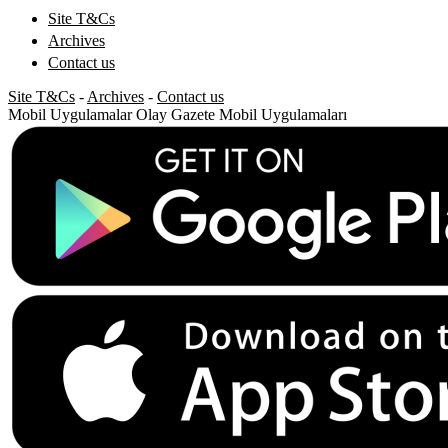
Site T&Cs
Archives
Contact us
Site T&Cs
-
Archives
-
Contact us
Mobil Uygulamalar
Olay Gazete Mobil Uygulamaları