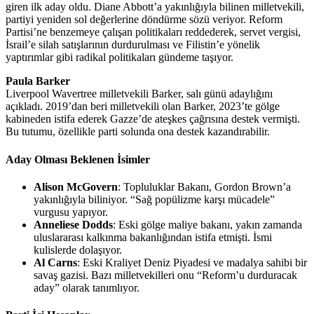
giren ilk aday oldu. Diane Abbott’a yakınlığıyla bilinen milletvekili,
partiyi yeniden sol değerlerine döndürme sözü veriyor. Reform
Partisi’ne benzemeye çalışan politikaları reddederek, servet vergisi,
İsrail’e silah satışlarının durdurulması ve Filistin’e yönelik
yaptırımlar gibi radikal politikaları gündeme taşıyor.
Paula Barker
Liverpool Wavertree milletvekili Barker, salı günü adaylığını
açıkladı. 2019’dan beri milletvekili olan Barker, 2023’te gölge
kabineden istifa ederek Gazze’de ateşkes çağrısına destek vermişti.
Bu tutumu, özellikle parti solunda ona destek kazandırabilir.
Aday Olması Beklenen İsimler
Alison McGovern
: Topluluklar Bakanı, Gordon Brown’a
yakınlığıyla biliniyor. “Sağ popülizme karşı mücadele”
vurgusu yapıyor.
Anneliese Dodds
: Eski gölge maliye bakanı, yakın zamanda
uluslararası kalkınma bakanlığından istifa etmişti. İsmi
kulislerde dolaşıyor.
Al Carns
: Eski Kraliyet Deniz Piyadesi ve madalya sahibi bir
savaş gazisi. Bazı milletvekilleri onu “Reform’u durduracak
aday” olarak tanımlıyor.