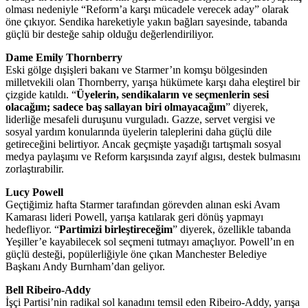
olması nedeniyle “Reform’a karşı mücadele verecek aday” olarak
öne çıkıyor. Sendika hareketiyle yakın bağları sayesinde, tabanda
güçlü bir desteğe sahip olduğu değerlendiriliyor.
Dame Emily Thornberry
Eski gölge dışişleri bakanı ve Starmer’ın komşu bölgesinden
milletvekili olan Thornberry, yarışa hükümete karşı daha eleştirel bir
çizgide katıldı. “
Üyelerin, sendikaların ve seçmenlerin sesi
olacağım; sadece baş sallayan biri olmayacağım
” diyerek,
liderliğe mesafeli duruşunu vurguladı. Gazze, servet vergisi ve
sosyal yardım konularında üyelerin taleplerini daha güçlü dile
getireceğini belirtiyor. Ancak geçmişte yaşadığı tartışmalı sosyal
medya paylaşımı ve Reform karşısında zayıf algısı, destek bulmasını
zorlaştırabilir.
Lucy Powell
Geçtiğimiz hafta Starmer tarafından görevden alınan eski Avam
Kamarası lideri Powell, yarışa katılarak geri dönüş yapmayı
hedefliyor. “
Partimizi birleştireceğim
” diyerek, özellikle tabanda
Yeşiller’e kayabilecek sol seçmeni tutmayı amaçlıyor. Powell’ın en
güçlü desteği, popülerliğiyle öne çıkan Manchester Belediye
Başkanı Andy Burnham’dan geliyor.
Bell Ribeiro-Addy
İşçi Partisi’nin radikal sol kanadını temsil eden Ribeiro-Addy, yarışa