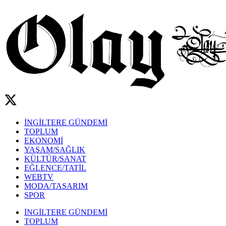
İNGİLTERE GÜNDEMİ
TOPLUM
EKONOMİ
YAŞAM/SAĞLIK
KÜLTÜR/SANAT
EĞLENCE/TATİL
WEBTV
MODA/TASARIM
SPOR
İNGİLTERE GÜNDEMİ
TOPLUM