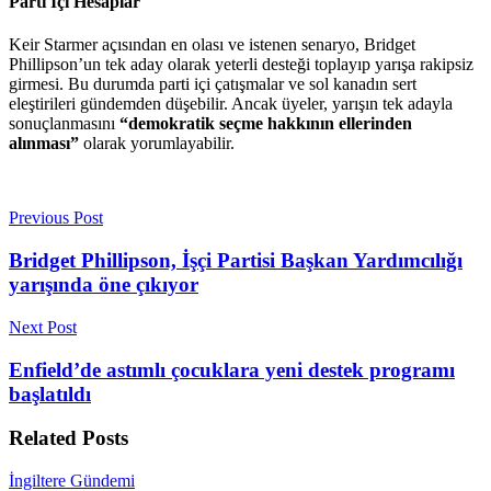
Parti İçi Hesaplar
Keir Starmer açısından en olası ve istenen senaryo, Bridget
Phillipson’un tek aday olarak yeterli desteği toplayıp yarışa rakipsiz
girmesi. Bu durumda parti içi çatışmalar ve sol kanadın sert
eleştirileri gündemden düşebilir. Ancak üyeler, yarışın tek adayla
sonuçlanmasını
“demokratik seçme hakkının ellerinden
alınması”
olarak yorumlayabilir.
Previous Post
Bridget Phillipson, İşçi Partisi Başkan Yardımcılığı
yarışında öne çıkıyor
Next Post
Enfield’de astımlı çocuklara yeni destek programı
başlatıldı
Related
Posts
İngiltere Gündemi