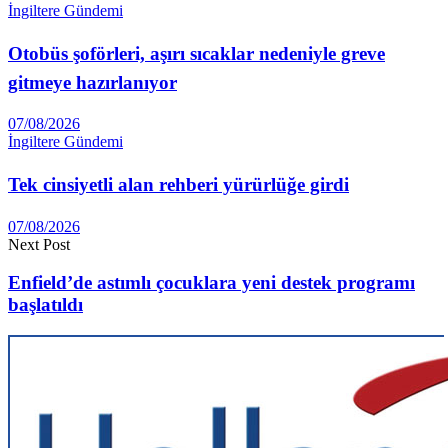
İngiltere Gündemi
Otobüs şoförleri, aşırı sıcaklar nedeniyle greve
gitmeye hazırlanıyor
07/08/2026
İngiltere Gündemi
Tek cinsiyetli alan rehberi yürürlüğe girdi
07/08/2026
Next Post
Enfield’de astımlı çocuklara yeni destek programı
başlatıldı