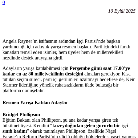
0
10 Eylül 2025
Angela Rayner’ın istifasının ardından İşçi Partisi’nde başkan
yardımcılığı için adaylık yarışı resmen başladı. Parti içindeki farklı
kanatları temsil eden isimler, hem üyeler hem de milletvekilleri
nezdinde destek arayışına girdi.
Adayların yarışa katılabilmesi için
Perşembe günü saat 17.00’ye
kadar en az 80 milletvekilinin desteğini
almaları gerekiyor. Kısa
tutulan seçim süreci, parti içi gerilimleri azaltmayı hedeflese de, Keir
Starmer liderliğine yönelik rahatsızlıkların ifade bulacağı bir
platforma dönüşebilir.
Resmen Yarışa Katılan Adaylar
Bridget Phillipson
Eğitim Bakanı olan Phillipson, şu ana kadar yarışa giren tek
hükümet üyesi. Kendini “
kuzeydoğudan gelen gururlu bir işçi
sınıfı kadını
” olarak tanımlayan Phillipson, özellikle Nigel
Farage’ın Reform Partisi’nin güçlü olduğu bölgelerde siyaset yapmış