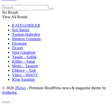
No Result
View All Result
KATEGORİLER
Seri İlanlar
Toplum Haberleri
İngiltere Gündemi
Ekonomi
Ticaret
Spor Gündemi
Yaşam – Sağlık
Kültür – Sanat
Moda – Tasarım
Eğlence – Tatil
Video – WebTV
Köşe Yazarları
© 2026
JNews
- Premium WordPress news & magazine theme by
Jegtheme
.