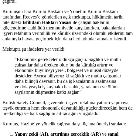
çağırdı.
Kuruluşun İcra Kurulu Başkanı ve Yönetim Kurulu Başkanı
tarafından Reeves’e gönderilen açık mektupta, hükümetin tarihi
nitelikteki
İstihdam Hakları Yasası
ile çalışan haklarını
güçlendirme taahhüdü memnuniyetle karşılanırken, bakanlardan
işyeri refahının verimlilik ve kârlılık üzerindeki olumlu etkilerini tam
anlamıyla hayata geçirmek için daha ileri adımlar atmaları istendi.
Mektupta şu ifadelere yer verildi:
“Ekonomik gerekçeler oldukça güçlü. Sağlıklı ve mutlu
çalışanlar daha üretken olur; bu da kârlılığı artırır ve
ekonomik büyümeyi yerel, bölgesel ve ulusal düzeyde
destekler. Ayrıca biliyoruz ki sağlıklı ve mutlu çalışanlar
daha bilinçli davranır, bu da iş kazalarının azalmasına
ve dolayısıyla iş kaynaklı hastalık, yaralanma ve ölüm
sayılarının düşmesine katkı sağlar.”
British Safety Council, işverenleri işyeri refahına yatırım yapmaya
teşvik etmenin hem ekonomik dayanıklılığı güçlendireceğini hem de
üretkenliği ve halk sağlığını artıracağını vurguladı.
Kuruluş, Hazine’ye yönelik çağrısında şu üç ana öneriyi sıraladı:
Yapay zekâ (AI), artırılmış gerçeklik (AR)
ve
sanal