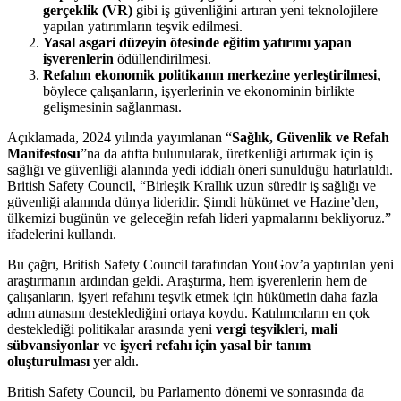
gerçeklik (VR)
gibi iş güvenliğini artıran yeni teknolojilere
yapılan yatırımların teşvik edilmesi.
Yasal asgari düzeyin ötesinde eğitim yatırımı yapan
işverenlerin
ödüllendirilmesi.
Refahın ekonomik politikanın merkezine yerleştirilmesi
,
böylece çalışanların, işyerlerinin ve ekonominin birlikte
gelişmesinin sağlanması.
Açıklamada, 2024 yılında yayımlanan “
Sağlık, Güvenlik ve Refah
Manifestosu
”na da atıfta bulunularak, üretkenliği artırmak için iş
sağlığı ve güvenliği alanında yedi iddialı öneri sunulduğu hatırlatıldı.
British Safety Council, “Birleşik Krallık uzun süredir iş sağlığı ve
güvenliği alanında dünya lideridir. Şimdi hükümet ve Hazine’den,
ülkemizi bugünün ve geleceğin refah lideri yapmalarını bekliyoruz.”
ifadelerini kullandı.
Bu çağrı, British Safety Council tarafından YouGov’a yaptırılan yeni
araştırmanın ardından geldi. Araştırma, hem işverenlerin hem de
çalışanların, işyeri refahını teşvik etmek için hükümetin daha fazla
adım atmasını desteklediğini ortaya koydu. Katılımcıların en çok
desteklediği politikalar arasında yeni
vergi teşvikleri
,
mali
sübvansiyonlar
ve
işyeri refahı için yasal bir tanım
oluşturulması
yer aldı.
British Safety Council, bu Parlamento dönemi ve sonrasında da