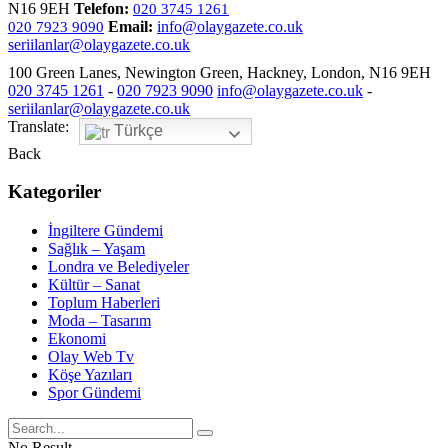
N16 9EH
Telefon:
020 3745 1261
Email:
info@olaygazete.co.uk
020 7923 9090
seriilanlar@olaygazete.co.uk
100 Green Lanes, Newington Green, Hackney, London, N16 9EH
020 3745 1261
-
020 7923 9090
info@olaygazete.co.uk
-
seriilanlar@olaygazete.co.uk
Translate:
Türkçe
Back
Kategoriler
İngiltere Gündemi
Sağlık – Yaşam
Londra ve Belediyeler
Kültür – Sanat
Toplum Haberleri
Moda – Tasarım
Ekonomi
Olay Web Tv
Köşe Yazıları
Spor Gündemi
No Result