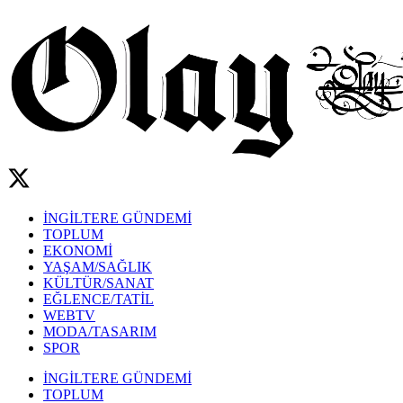
İNGİLTERE GÜNDEMİ
TOPLUM
EKONOMİ
YAŞAM/SAĞLIK
KÜLTÜR/SANAT
EĞLENCE/TATİL
WEBTV
MODA/TASARIM
SPOR
İNGİLTERE GÜNDEMİ
TOPLUM