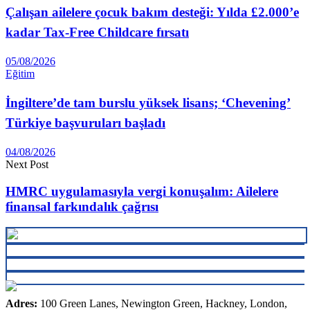
Çalışan ailelere çocuk bakım desteği: Yılda £2.000’e
kadar Tax-Free Childcare fırsatı
05/08/2026
Eğitim
İngiltere’de tam burslu yüksek lisans; ‘Chevening’
Türkiye başvuruları başladı
04/08/2026
Next Post
HMRC uygulamasıyla vergi konuşalım: Ailelere
finansal farkındalık çağrısı
Adres:
100 Green Lanes, Newington Green, Hackney, London,