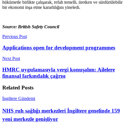
hükümetle birlikte çalışarak, refah temelli, üretken ve sürdürülebilir
bir ekonomi inşa etme kararlılığını yineledi.
Source: British Safety Council
Previous Post
Applications open for development programmes
Next Post
HMRC uygulamasıyla vergi konuşalım: Ailelere
finansal farkındalık çağrısı
Related
Posts
İngiltere Gündemi
NHS ruh sağlığı merkezleri İngiltere genelinde 159
yeni merkezle genişliyor