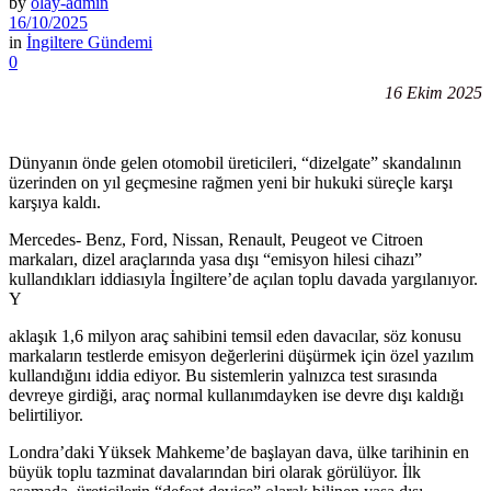
by
olay-admin
16/10/2025
in
İngiltere Gündemi
0
16 Ekim 2025
Dünyanın önde gelen otomobil üreticileri, “dizelgate” skandalının
üzerinden on yıl geçmesine rağmen yeni bir hukuki süreçle karşı
karşıya kaldı.
Mercedes- Benz, Ford, Nissan, Renault, Peugeot ve Citroen
markaları, dizel araçlarında yasa dışı “emisyon hilesi cihazı”
kullandıkları iddiasıyla İngiltere’de açılan toplu davada yargılanıyor.
Y
aklaşık 1,6 milyon araç sahibini temsil eden davacılar, söz konusu
markaların testlerde emisyon değerlerini düşürmek için özel yazılım
kullandığını iddia ediyor. Bu sistemlerin yalnızca test sırasında
devreye girdiği, araç normal kullanımdayken ise devre dışı kaldığı
belirtiliyor.
Londra’daki Yüksek Mahkeme’de başlayan dava, ülke tarihinin en
büyük toplu tazminat davalarından biri olarak görülüyor. İlk