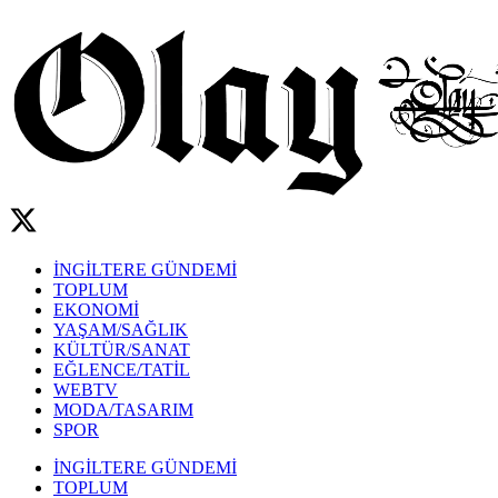
İNGİLTERE GÜNDEMİ
TOPLUM
EKONOMİ
YAŞAM/SAĞLIK
KÜLTÜR/SANAT
EĞLENCE/TATİL
WEBTV
MODA/TASARIM
SPOR
İNGİLTERE GÜNDEMİ
TOPLUM