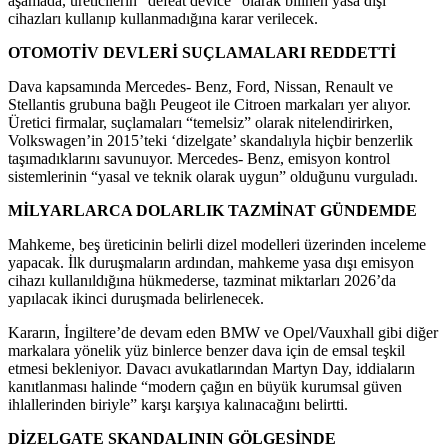
aşamada, üreticilerin “defeat device” olarak bilinen yasa dışı
cihazları kullanıp kullanmadığına karar verilecek.
OTOMOTİV DEVLERİ SUÇLAMALARI REDDETTİ
Dava kapsamında Mercedes- Benz, Ford, Nissan, Renault ve
Stellantis grubuna bağlı Peugeot ile Citroen markaları yer alıyor.
Üretici firmalar, suçlamaları “temelsiz” olarak nitelendirirken,
Volkswagen’in 2015’teki ‘dizelgate’ skandalıyla hiçbir benzerlik
taşımadıklarını savunuyor. Mercedes- Benz, emisyon kontrol
sistemlerinin “yasal ve teknik olarak uygun” olduğunu vurguladı.
MİLYARLARCA DOLARLIK TAZMİNAT GÜNDEMDE
Mahkeme, beş üreticinin belirli dizel modelleri üzerinden inceleme
yapacak. İlk duruşmaların ardından, mahkeme yasa dışı emisyon
cihazı kullanıldığına hükmederse, tazminat miktarları 2026’da
yapılacak ikinci duruşmada belirlenecek.
Kararın, İngiltere’de devam eden BMW ve Opel/Vauxhall gibi diğer
markalara yönelik yüz binlerce benzer dava için de emsal teşkil
etmesi bekleniyor. Davacı avukatlarından Martyn Day, iddiaların
kanıtlanması halinde “modern çağın en büyük kurumsal güven
ihlallerinden biriyle” karşı karşıya kalınacağını belirtti.
DİZELGATE SKANDALININ GÖLGESİNDE