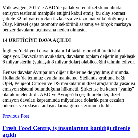
Volkswagen, 2015’te ABD’de patlak veren dizel skandalında
emisyon testlerini manipüle ettiğini kabul etmiş, bu olay sonrası
şirkete 32 milyar eurodan fazla ceza ve tazminat yükü doğmuştu.
Olay, küresel çapta otomotiv sektörünü sarsmış ve birçok markaya
benzer davaların açılmasına neden olmuştu.
14 ÜRETİCİYE DAVA AÇILDI
İngiltere’deki yeni dava, toplam 14 farklı otomobil üreticisini
kapsıyor. Davacıların avukatları, davaların toplam değerinin yaklaşık
6 milyar sterlin (yaklaşık 8 milyar dolar) olabileceğini tahmin ediyor.
Benzer davalar Avrupa’nın diğer ülkelerine de yayılmış durumda.
Hollanda’da temmuz ayında mahkeme, Stellantis grubuna bağlı
Opel, Peugeot-Citroen ve DS markalarının dizel araçlarında yasadışı
emisyon sistemi bulunduğuna hükmetti. Şirket ise bu kararı “yanlış”
olarak nitelendirdi. ABD ve Avrupa’da çeşitli üreticiler, dizel
emisyon davaları kapsamında milyarlarca dolarlık para cezaları
ödemek ve uzlaşma anlaşmalarına gitmek zorunda kaldı.
Previous Post
Fresh Food Centre, iş insanlarının katıldığı törenle
açıldı