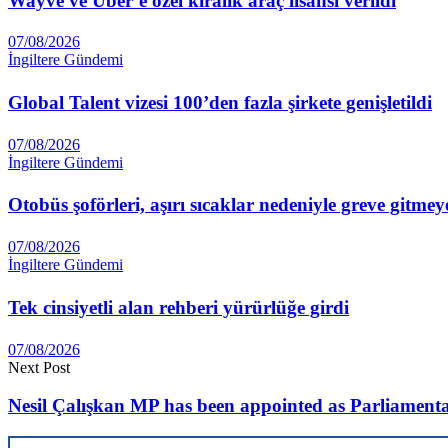
Wayve ve Uber’e özel kiralık araç lisansı verildi
07/08/2026
İngiltere Gündemi
Global Talent vizesi 100’den fazla şirkete genişletildi
07/08/2026
İngiltere Gündemi
Otobüs şoförleri, aşırı sıcaklar nedeniyle greve gitmey
07/08/2026
İngiltere Gündemi
Tek cinsiyetli alan rehberi yürürlüğe girdi
07/08/2026
Next Post
Nesil Çalışkan MP has been appointed as Parliament