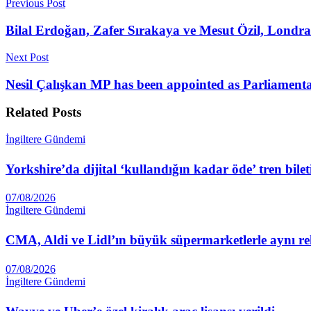
Previous Post
Bilal Erdoğan, Zafer Sırakaya ve Mesut Özil, Londr
Next Post
Nesil Çalışkan MP has been appointed as Parliament
Related
Posts
İngiltere Gündemi
Yorkshire’da dijital ‘kullandığın kadar öde’ tren bilet
07/08/2026
İngiltere Gündemi
CMA, Aldi ve Lidl’ın büyük süpermarketlerle aynı rek
07/08/2026
İngiltere Gündemi