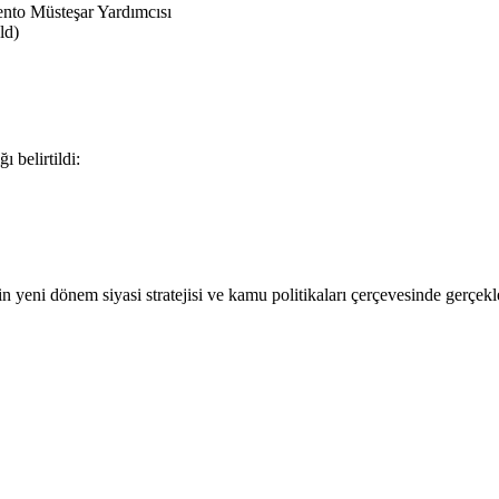
ento Müsteşar Yardımcısı
ld)
 belirtildi:
in yeni dönem siyasi stratejisi ve kamu politikaları çerçevesinde gerçekleş