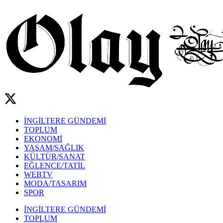
İNGİLTERE GÜNDEMİ
TOPLUM
EKONOMİ
YAŞAM/SAĞLIK
KÜLTÜR/SANAT
EĞLENCE/TATİL
WEBTV
MODA/TASARIM
SPOR
İNGİLTERE GÜNDEMİ
TOPLUM