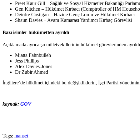
Preet Kaur Gill – Sağlık ve Sosyal Hizmetler Bakanlığı Parlam
Gen Kitchen – Hükümet Kırbacı (Comptroller of HM Househo
Deirdre Costigan – Hazine Genç Lordu ve Hükümet Kırbacı
Shaun Davies – Avam Kamarası Yardımcı Kırbaç Görevlisi
Bazı isimler hükümetten ayrıldı
Açıklamada ayrıca şu milletvekillerinin hükümet görevlerinden ayrıldığı
Miatta Fahnbulleh
Jess Phillips
Alex Davies-Jones
Dr Zubir Ahmed
İngiltere’de hükümet içindeki bu değişikliklerin, İşçi Partisi yönetimin
kaynak:
GOV
Tags:
manset