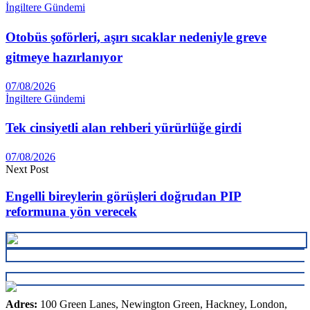
İngiltere Gündemi
Otobüs şoförleri, aşırı sıcaklar nedeniyle greve
gitmeye hazırlanıyor
07/08/2026
İngiltere Gündemi
Tek cinsiyetli alan rehberi yürürlüğe girdi
07/08/2026
Next Post
Engelli bireylerin görüşleri doğrudan PIP
reformuna yön verecek
Adres:
100 Green Lanes, Newington Green, Hackney, London,