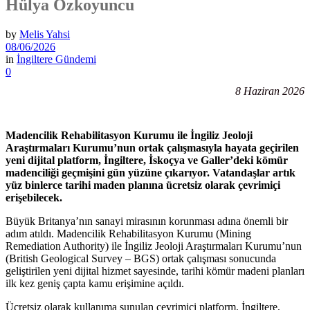
Hülya Özkoyuncu
by
Melis Yahsi
08/06/2026
in
İngiltere Gündemi
0
8 Haziran 2026
Madencilik Rehabilitasyon Kurumu ile İngiliz Jeoloji
Araştırmaları Kurumu’nun ortak çalışmasıyla hayata geçirilen
yeni dijital platform, İngiltere, İskoçya ve Galler’deki kömür
madenciliği geçmişini gün yüzüne çıkarıyor. Vatandaşlar artık
yüz binlerce tarihi maden planına ücretsiz olarak çevrimiçi
erişebilecek.
Büyük Britanya’nın sanayi mirasının korunması adına önemli bir
adım atıldı. Madencilik Rehabilitasyon Kurumu (Mining
Remediation Authority) ile İngiliz Jeoloji Araştırmaları Kurumu’nun
(British Geological Survey – BGS) ortak çalışması sonucunda
geliştirilen yeni dijital hizmet sayesinde, tarihi kömür madeni planları
ilk kez geniş çapta kamu erişimine açıldı.
Ücretsiz olarak kullanıma sunulan çevrimiçi platform, İngiltere,