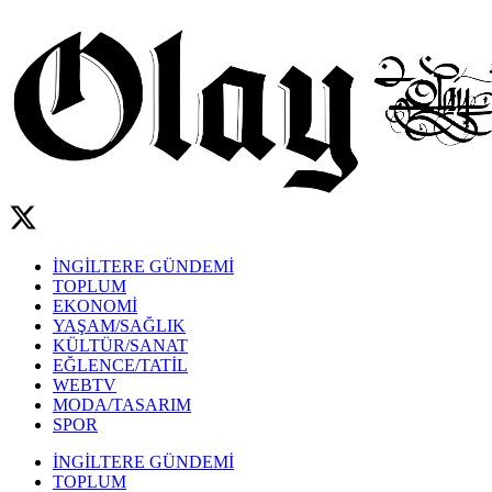
İNGİLTERE GÜNDEMİ
TOPLUM
EKONOMİ
YAŞAM/SAĞLIK
KÜLTÜR/SANAT
EĞLENCE/TATİL
WEBTV
MODA/TASARIM
SPOR
İNGİLTERE GÜNDEMİ
TOPLUM