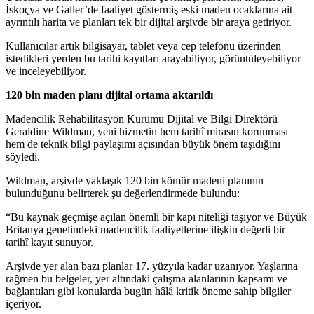
İskoçya ve Galler’de faaliyet göstermiş eski maden ocaklarına ait
ayrıntılı harita ve planları tek bir dijital arşivde bir araya getiriyor.
Kullanıcılar artık bilgisayar, tablet veya cep telefonu üzerinden
istedikleri yerden bu tarihi kayıtları arayabiliyor, görüntüleyebiliyor
ve inceleyebiliyor.
120 bin maden planı dijital ortama aktarıldı
Madencilik Rehabilitasyon Kurumu Dijital ve Bilgi Direktörü
Geraldine Wildman, yeni hizmetin hem tarihî mirasın korunması
hem de teknik bilgi paylaşımı açısından büyük önem taşıdığını
söyledi.
Wildman, arşivde yaklaşık 120 bin kömür madeni planının
bulunduğunu belirterek şu değerlendirmede bulundu:
“Bu kaynak geçmişe açılan önemli bir kapı niteliği taşıyor ve Büyük
Britanya genelindeki madencilik faaliyetlerine ilişkin değerli bir
tarihî kayıt sunuyor.
Arşivde yer alan bazı planlar 17. yüzyıla kadar uzanıyor. Yaşlarına
rağmen bu belgeler, yer altındaki çalışma alanlarının kapsamı ve
bağlantıları gibi konularda bugün hâlâ kritik öneme sahip bilgiler
içeriyor.