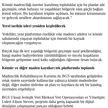
Kömür madenciliği üzerine kurulmuş topluluklar için bu planlar aile
geçmişini, ortak hafızayı ve yaşadıkları bölgeyle olan güçlü bağları
temsil ediyor. Bu kayıtların erişime açılması, bu mirasın korunmasını
ve gelecek nesillere aktarılmasını sağlayacak.”
Yerel tarihin izleri yeniden keşfedilecek
Yetkililer, yeni platformun özellikle eski madenci aileleri ve kömür
sahalarında yaşayan topluluklar için önemli bir kaynak
oluşturacağını vurguluyor.
Birçok kişi ilk kez yaşadığı bölgenin geçmişte nasıl şekillendiğini,
hangi maden faaliyetlerinin yürütüldüğünü ve önceki kuşakların
bölgenin gelişimine nasıl katkı sağladığını öğrenme fırsatı bulacak.
Kömür ve diğer maden kayıtları tek platformda toplandı
Madencilik Rehabilitasyon Kurumu ile BGS tarafından geliştirilen
ortak sistem sayesinde kullanıcılar yalnızca kömür madenlerine
değil, diğer maden türlerine ait plan ve kayıtlara da tek bir katalog
üzerinden erişebiliyor.
BGS Ulusal Jeolojik Veri Merkezi Veri Operasyonları ve Yönetişim
Lideri Alison Steven, projenin daha geniş kapsamlı bir dijital
dönüşüm çalışmasının parçası olduğunu belirtti.