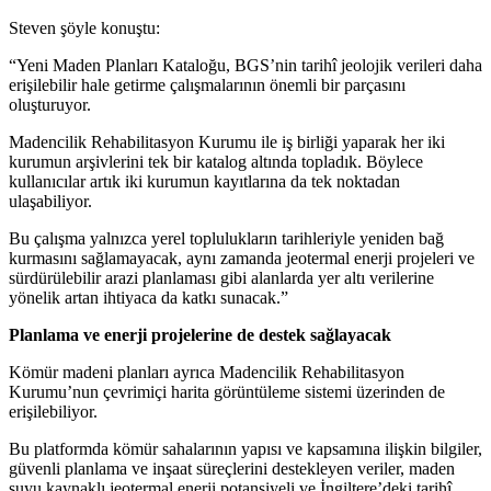
Steven şöyle konuştu:
“Yeni Maden Planları Kataloğu, BGS’nin tarihî jeolojik verileri daha
erişilebilir hale getirme çalışmalarının önemli bir parçasını
oluşturuyor.
Madencilik Rehabilitasyon Kurumu ile iş birliği yaparak her iki
kurumun arşivlerini tek bir katalog altında topladık. Böylece
kullanıcılar artık iki kurumun kayıtlarına da tek noktadan
ulaşabiliyor.
Bu çalışma yalnızca yerel toplulukların tarihleriyle yeniden bağ
kurmasını sağlamayacak, aynı zamanda jeotermal enerji projeleri ve
sürdürülebilir arazi planlaması gibi alanlarda yer altı verilerine
yönelik artan ihtiyaca da katkı sunacak.”
Planlama ve enerji projelerine de destek sağlayacak
Kömür madeni planları ayrıca Madencilik Rehabilitasyon
Kurumu’nun çevrimiçi harita görüntüleme sistemi üzerinden de
erişilebiliyor.
Bu platformda kömür sahalarının yapısı ve kapsamına ilişkin bilgiler,
güvenli planlama ve inşaat süreçlerini destekleyen veriler, maden
suyu kaynaklı jeotermal enerji potansiyeli ve İngiltere’deki tarihî