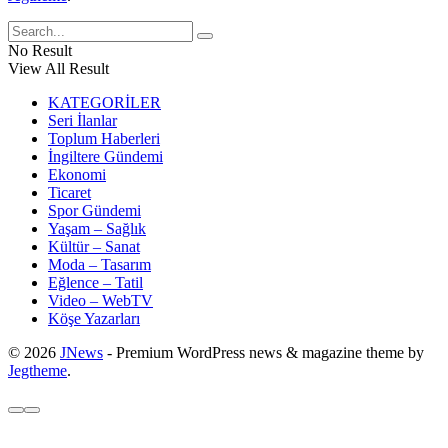
No Result
View All Result
KATEGORİLER
Seri İlanlar
Toplum Haberleri
İngiltere Gündemi
Ekonomi
Ticaret
Spor Gündemi
Yaşam – Sağlık
Kültür – Sanat
Moda – Tasarım
Eğlence – Tatil
Video – WebTV
Köşe Yazarları
© 2026
JNews
- Premium WordPress news & magazine theme by
Jegtheme
.