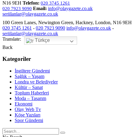
N16 9EH
Telefon:
020 3745 1261
Email:
info@olaygazete.co.uk
020 7923 9090
seriilanlar@olaygazete.co.uk
100 Green Lanes, Newington Green, Hackney, London, N16 9EH
020 3745 1261
-
020 7923 9090
info@olaygazete.co.uk
-
seriilanlar@olaygazete.co.uk
Translate:
Türkçe
Back
Kategoriler
İngiltere Gündemi
Sağlık – Yaşam
Londra ve Belediyeler
Kültür – Sanat
Toplum Haberleri
Moda – Tasarım
Ekonomi
Olay Web Tv
Köşe Yazıları
Spor Gündemi