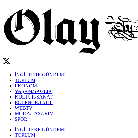
İNGİLTERE GÜNDEMİ
TOPLUM
EKONOMİ
YAŞAM/SAĞLIK
KÜLTÜR/SANAT
EĞLENCE/TATİL
WEBTV
MODA/TASARIM
SPOR
İNGİLTERE GÜNDEMİ
TOPLUM