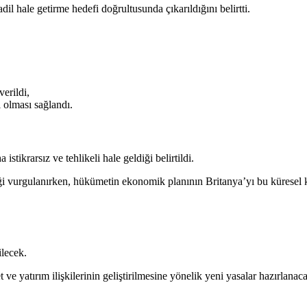
l hale getirme hedefi doğrultusunda çıkarıldığını belirtti.
erildi,
i olması sağlandı.
krarsız ve tehlikeli hale geldiği belirtildi.
i vurgulanırken, hükümetin ekonomik planının Britanya’yı bu küresel kriz
ilecek.
 ve yatırım ilişkilerinin geliştirilmesine yönelik yeni yasalar hazırlanac