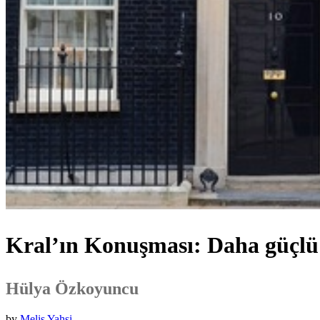
Kral’ın Konuşması: Daha güçlü v
Hülya Özkoyuncu
by
Melis Yahsi