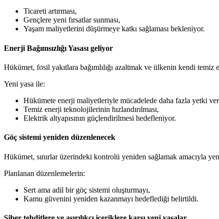
Ticareti artırması,
Gençlere yeni fırsatlar sunması,
Yaşam maliyetlerini düşürmeye katkı sağlaması bekleniyor.
Enerji Bağımsızlığı Yasası geliyor
Hükümet, fosil yakıtlara bağımlılığı azaltmak ve ülkenin kendi temiz 
Yeni yasa ile:
Hükümete enerji maliyetleriyle mücadelede daha fazla yetki ver
Temiz enerji teknolojilerinin hızlandırılması,
Elektrik altyapısının güçlendirilmesi hedefleniyor.
Göç sistemi yeniden düzenlenecek
Hükümet, sınırlar üzerindeki kontrolü yeniden sağlamak amacıyla yeni 
Planlanan düzenlemelerin:
Sert ama adil bir göç sistemi oluşturmayı,
Kamu güvenini yeniden kazanmayı hedeflediği belirtildi.
Siber tehditlere ve aşırılıkçı içeriklere karşı yeni yasalar