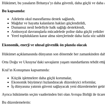
Hükümet, bu yasaların Britanya’yı daha güvenli, daha güçlü ve daha adi
Bu kapsamda:
Ailelerin okul masraflarına destek sağlandı,
Mağdur ve hayatta kalanların hakları güçlendirildi,
Dumansız nesil hedefiyle halk sağlığı desteklendi,
Antisosyal davranışlarla mücadelede polise daha güçlü yetkiler v
Yerel toplulukların karar alma süreçlerinde daha fazla söz sahib
Ekonomik, enerji ve ulusal güvenlik ön planda olacak
Hükümet açıklamasında dünyanın son dönemde her zamankinden daha isti
Orta Doğu ve Ukrayna’daki savaşların yaşam standartlarını tehdit ettiğ
Kral’ın Konuşması kapsamında:
Küçük işletmelere daha güçlü korumalar,
Ekonomik büyümeyi hızlandıracak düzenleyici reformlar,
İş dünyasına yatırım güveni sağlayacak yeni düzenlemeler getir
Ayrıca hükümetin seçim vaatlerinden biri olan Avrupa Birliği ile ticaret
Bu düzenlemelerin: