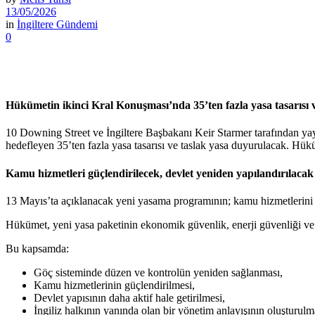
13/05/2026
in
İngiltere Gündemi
0
Hükümetin ikinci Kral Konuşması’nda 35’ten fazla yasa tasarısı 
10 Downing Street ve İngiltere Başbakanı Keir Starmer tarafından y
hedefleyen 35’ten fazla yasa tasarısı ve taslak yasa duyurulacak. Hükü
Kamu hizmetleri güçlendirilecek, devlet yeniden yapılandırılacak
13 Mayıs’ta açıklanacak yeni yasama programının; kamu hizmetlerini g
Hükümet, yeni yasa paketinin ekonomik güvenlik, enerji güvenliği ve 
Bu kapsamda:
Göç sisteminde düzen ve kontrolün yeniden sağlanması,
Kamu hizmetlerinin güçlendirilmesi,
Devlet yapısının daha aktif hale getirilmesi,
İngiliz halkının yanında olan bir yönetim anlayışının oluşturulm