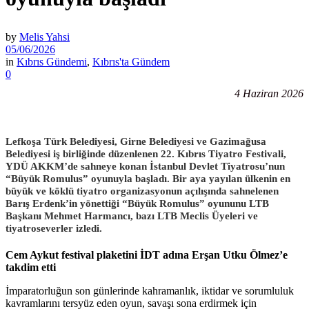
by
Melis Yahsi
05/06/2026
in
Kıbrıs Gündemi
,
Kıbrıs'ta Gündem
0
4 Haziran 2026
Lefkoşa Türk Belediyesi, Girne Belediyesi ve Gazimağusa
Belediyesi iş birliğinde düzenlenen 22. Kıbrıs Tiyatro Festivali,
YDÜ AKKM’de sahneye konan İstanbul Devlet Tiyatrosu’nun
“Büyük Romulus” oyunuyla başladı. Bir aya yayılan ülkenin en
büyük ve köklü tiyatro organizasyonun açılışında sahnelenen
Barış Erdenk’in yönettiği “Büyük Romulus” oyununu LTB
Başkanı Mehmet Harmancı, bazı LTB Meclis Üyeleri ve
tiyatroseverler izledi.
Cem Aykut festival plaketini İDT adına Erşan Utku Ölmez’e
takdim etti
İmparatorluğun son günlerinde kahramanlık, iktidar ve sorumluluk
kavramlarını tersyüz eden oyun, savaşı sona erdirmek için