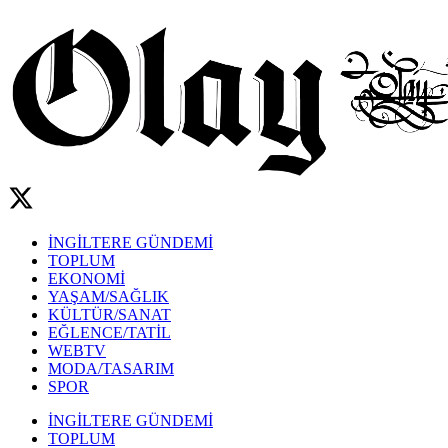
İNGİLTERE GÜNDEMİ
TOPLUM
EKONOMİ
YAŞAM/SAĞLIK
KÜLTÜR/SANAT
EĞLENCE/TATİL
WEBTV
MODA/TASARIM
SPOR
İNGİLTERE GÜNDEMİ
TOPLUM