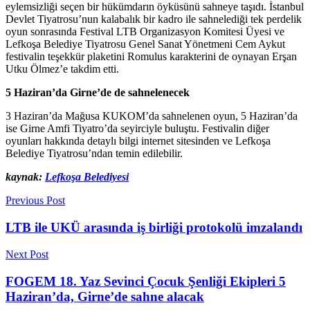
eylemsizliği seçen bir hükümdarın öyküsünü sahneye taşıdı. İstanbul
Devlet Tiyatrosu’nun kalabalık bir kadro ile sahnelediği tek perdelik
oyun sonrasında Festival LTB Organizasyon Komitesi Üyesi ve
Lefkoşa Belediye Tiyatrosu Genel Sanat Yönetmeni Cem Aykut
festivalin teşekkür plaketini Romulus karakterini de oynayan Erşan
Utku Ölmez’e takdim etti.
5 Haziran’da Girne’de de sahnelenecek
3 Haziran’da Mağusa KUKOM’da sahnelenen oyun, 5 Haziran’da
ise Girne Amfi Tiyatro’da seyirciyle buluştu. Festivalin diğer
oyunları hakkında detaylı bilgi internet sitesinden ve Lefkoşa
Belediye Tiyatrosu’ndan temin edilebilir.
kaynak:
Lefkoşa Belediyesi
Previous Post
LTB ile UKÜ arasında iş birliği protokolü imzalandı
Next Post
FOGEM 18. Yaz Sevinci Çocuk Şenliği Ekipleri 5
Haziran’da, Girne’de sahne alacak