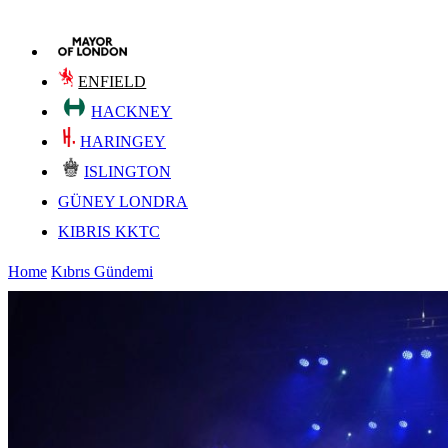
ENFIELD
HACKNEY
HARINGEY
ISLINGTON
GÜNEY LONDRA
KIBRIS KKTC
Home
Kıbrıs Gündemi