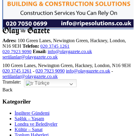
Adres:
100 Green Lanes, Newington Green, Hackney, London,
N16 9EH
Telefon:
020 3745 1261
Email:
info@olaygazete.co.uk
020 7923 9090
seriilanlar@olaygazete.co.uk
100 Green Lanes, Newington Green, Hackney, London, N16 9EH
020 3745 1261
-
020 7923 9090
info@olaygazete.co.uk
-
seriilanlar@olaygazete.co.uk
Translate:
Türkçe
Back
Kategoriler
İngiltere Gündemi
Sağlık – Yaşam
Londra ve Belediyeler
Kültür – Sanat
Toplum Haberleri