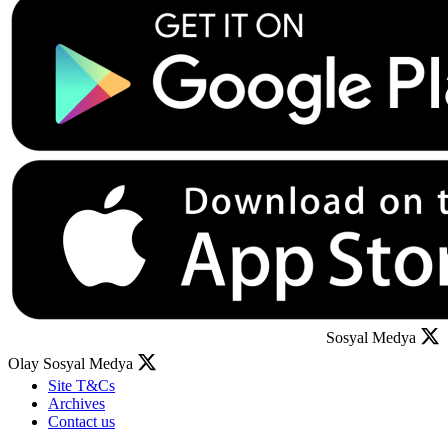
Sosyal Medya
Olay Sosyal Medya
Site T&Cs
Archives
Contact us