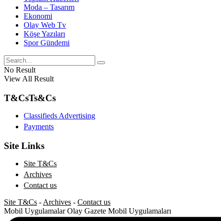
Moda – Tasarım
Ekonomi
Olay Web Tv
Köşe Yazıları
Spor Gündemi
No Result
View All Result
T&Cs
Ts&Cs
Classifieds Advertising
Payments
Site Links
Site T&Cs
Archives
Contact us
Site T&Cs
-
Archives
-
Contact us
Mobil Uygulamalar
Olay Gazete Mobil Uygulamaları