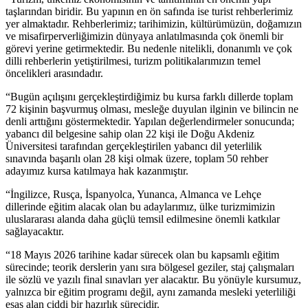
taşlarından biridir. Bu yapının en ön safında ise turist rehberlerimiz
yer almaktadır. Rehberlerimiz; tarihimizin, kültürümüzün, doğamızın
ve misafirperverliğimizin dünyaya anlatılmasında çok önemli bir
görevi yerine getirmektedir. Bu nedenle nitelikli, donanımlı ve çok
dilli rehberlerin yetiştirilmesi, turizm politikalarımızın temel
öncelikleri arasındadır.
“Bugün açılışını gerçekleştirdiğimiz bu kursa farklı dillerde toplam
72 kişinin başvurmuş olması, mesleğe duyulan ilginin ve bilincin ne
denli arttığını göstermektedir. Yapılan değerlendirmeler sonucunda;
yabancı dil belgesine sahip olan 22 kişi ile Doğu Akdeniz
Üniversitesi tarafından gerçekleştirilen yabancı dil yeterlilik
sınavında başarılı olan 28 kişi olmak üzere, toplam 50 rehber
adayımız kursa katılmaya hak kazanmıştır.
“İngilizce, Rusça, İspanyolca, Yunanca, Almanca ve Lehçe
dillerinde eğitim alacak olan bu adaylarımız, ülke turizmimizin
uluslararası alanda daha güçlü temsil edilmesine önemli katkılar
sağlayacaktır.
“18 Mayıs 2026 tarihine kadar sürecek olan bu kapsamlı eğitim
sürecinde; teorik derslerin yanı sıra bölgesel geziler, staj çalışmaları
ile sözlü ve yazılı final sınavları yer alacaktır. Bu yönüyle kursumuz,
yalnızca bir eğitim programı değil, aynı zamanda mesleki yeterliliği
esas alan ciddi bir hazırlık sürecidir.