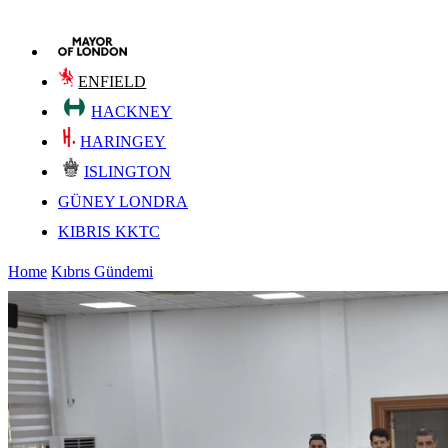
ENFIELD
HACKNEY
HARINGEY
ISLINGTON
GÜNEY LONDRA
KIBRIS KKTC
Home
Kıbrıs Gündemi