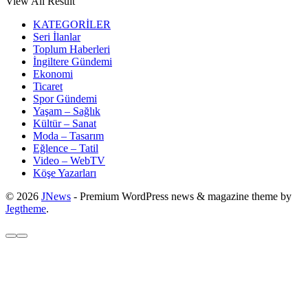
View All Result
KATEGORİLER
Seri İlanlar
Toplum Haberleri
İngiltere Gündemi
Ekonomi
Ticaret
Spor Gündemi
Yaşam – Sağlık
Kültür – Sanat
Moda – Tasarım
Eğlence – Tatil
Video – WebTV
Köşe Yazarları
© 2026
JNews
- Premium WordPress news & magazine theme by
Jegtheme
.