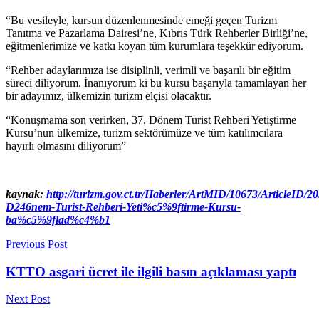
“Bu vesileyle, kursun düzenlenmesinde emeği geçen Turizm
Tanıtma ve Pazarlama Dairesi’ne, Kıbrıs Türk Rehberler Birliği’ne,
eğitmenlerimize ve katkı koyan tüm kurumlara teşekkür ediyorum.
“Rehber adaylarımıza ise disiplinli, verimli ve başarılı bir eğitim
süreci diliyorum. İnanıyorum ki bu kursu başarıyla tamamlayan her
bir adayımız, ülkemizin turizm elçisi olacaktır.
“Konuşmama son verirken, 37. Dönem Turist Rehberi Yetiştirme
Kursu’nun ülkemize, turizm sektörümüze ve tüm katılımcılara
hayırlı olmasını diliyorum”
kaynak:
http://turizm.gov.ct.tr/Haberler/ArtMID/10673/ArticleID/2
D246nem-Turist-Rehberi-Yeti%c5%9ftirme-Kursu-
ba%c5%9flad%c4%b1
Previous Post
KTTO asgari ücret ile ilgili basın açıklaması yaptı
Next Post