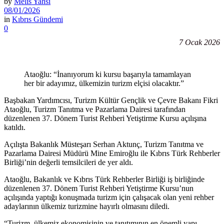
by
Melis Yahsi
08/01/2026
in
Kıbrıs Gündemi
0
7 Ocak 2026
Ataoğlu: “İnanıyorum ki kursu başarıyla tamamlayan
her bir adayımız, ülkemizin turizm elçisi olacaktır.”
Başbakan Yardımcısı, Turizm Kültür Gençlik ve Çevre Bakanı Fikri
Ataoğlu, Turizm Tanıtma ve Pazarlama Dairesi tarafından
düzenlenen 37. Dönem Turist Rehberi Yetiştirme Kursu açılışına
katıldı.
Açılışta Bakanlık Müsteşarı Serhan Aktunç, Turizm Tanıtma ve
Pazarlama Dairesi Müdürü Mine Emiroğlu ile Kıbrıs Türk Rehberler
Birliği’nin değerli temsilcileri de yer aldı.
Ataoğlu, Bakanlık ve Kıbrıs Türk Rehberler Birliği iş birliğinde
düzenlenen 37. Dönem Turist Rehberi Yetiştirme Kursu’nun
açılışında yaptığı konuşmada turizm için çalışacak olan yeni rehber
adaylarının ülkemiz turizmine hayırlı olmasını diledi.
“Turizm, ülkemiz ekonomisinin ve tanıtımının en önemli yapı