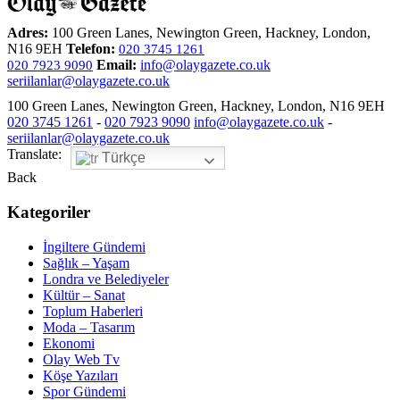
Adres:
100 Green Lanes, Newington Green, Hackney, London,
N16 9EH
Telefon:
020 3745 1261
Email:
info@olaygazete.co.uk
020 7923 9090
seriilanlar@olaygazete.co.uk
100 Green Lanes, Newington Green, Hackney, London, N16 9EH
020 3745 1261
-
020 7923 9090
info@olaygazete.co.uk
-
seriilanlar@olaygazete.co.uk
Translate:
Türkçe
Back
Kategoriler
İngiltere Gündemi
Sağlık – Yaşam
Londra ve Belediyeler
Kültür – Sanat
Toplum Haberleri
Moda – Tasarım
Ekonomi
Olay Web Tv
Köşe Yazıları
Spor Gündemi