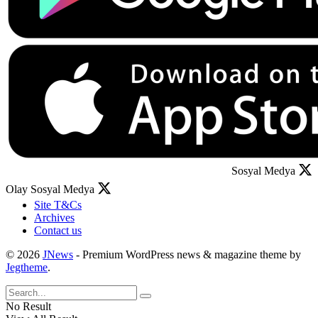
Sosyal Medya
Olay Sosyal Medya
Site T&Cs
Archives
Contact us
© 2026
JNews
- Premium WordPress news & magazine theme by
Jegtheme
.
No Result