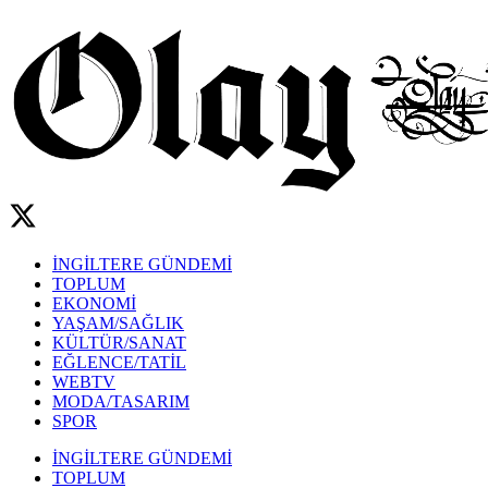
İNGİLTERE GÜNDEMİ
TOPLUM
EKONOMİ
YAŞAM/SAĞLIK
KÜLTÜR/SANAT
EĞLENCE/TATİL
WEBTV
MODA/TASARIM
SPOR
İNGİLTERE GÜNDEMİ
TOPLUM