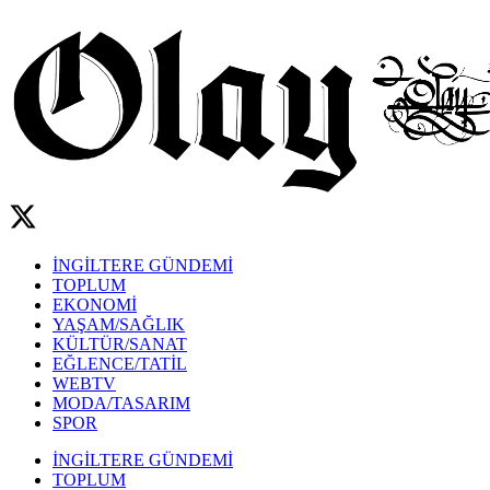
İNGİLTERE GÜNDEMİ
TOPLUM
EKONOMİ
YAŞAM/SAĞLIK
KÜLTÜR/SANAT
EĞLENCE/TATİL
WEBTV
MODA/TASARIM
SPOR
İNGİLTERE GÜNDEMİ
TOPLUM