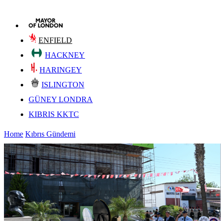
ENFIELD
HACKNEY
HARINGEY
ISLINGTON
GÜNEY LONDRA
KIBRIS KKTC
Home
Kıbrıs Gündemi