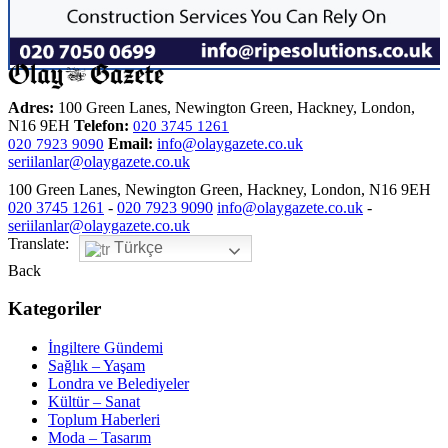
Adres:
100 Green Lanes, Newington Green, Hackney, London,
N16 9EH
Telefon:
020 3745 1261
Email:
info@olaygazete.co.uk
020 7923 9090
seriilanlar@olaygazete.co.uk
100 Green Lanes, Newington Green, Hackney, London, N16 9EH
020 3745 1261
-
020 7923 9090
info@olaygazete.co.uk
-
seriilanlar@olaygazete.co.uk
Translate:
Türkçe
Back
Kategoriler
İngiltere Gündemi
Sağlık – Yaşam
Londra ve Belediyeler
Kültür – Sanat
Toplum Haberleri
Moda – Tasarım