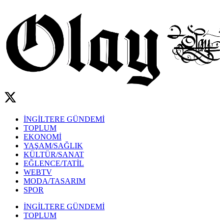
İNGİLTERE GÜNDEMİ
TOPLUM
EKONOMİ
YAŞAM/SAĞLIK
KÜLTÜR/SANAT
EĞLENCE/TATİL
WEBTV
MODA/TASARIM
SPOR
İNGİLTERE GÜNDEMİ
TOPLUM