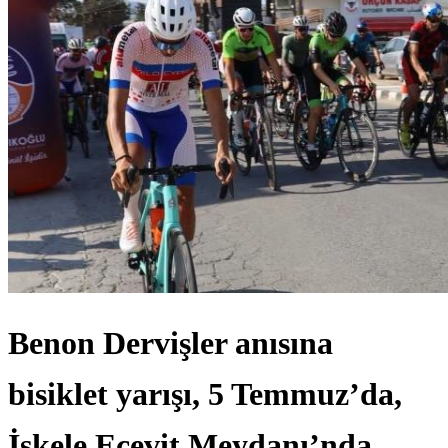
Benon Dervişler anısına
bisiklet yarışı, 5 Temmuz’da,
İskele Ecevit Meydanı’nda