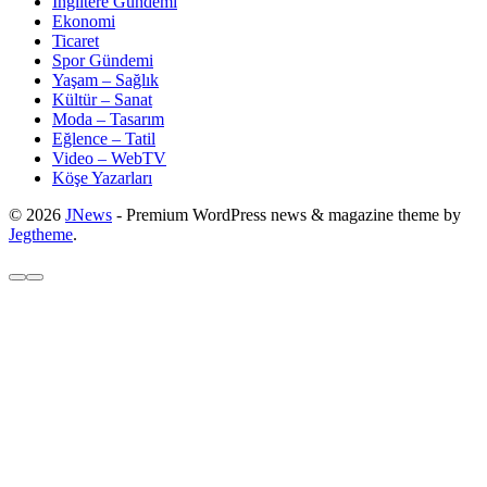
İngiltere Gündemi
Ekonomi
Ticaret
Spor Gündemi
Yaşam – Sağlık
Kültür – Sanat
Moda – Tasarım
Eğlence – Tatil
Video – WebTV
Köşe Yazarları
© 2026
JNews
- Premium WordPress news & magazine theme by
Jegtheme
.