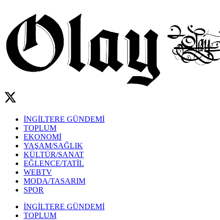
İNGİLTERE GÜNDEMİ
TOPLUM
EKONOMİ
YAŞAM/SAĞLIK
KÜLTÜR/SANAT
EĞLENCE/TATİL
WEBTV
MODA/TASARIM
SPOR
İNGİLTERE GÜNDEMİ
TOPLUM