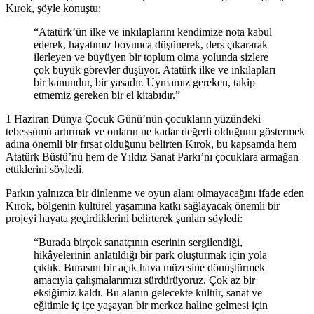
Kırok, şöyle konuştu:
“Atatürk’ün ilke ve inkılaplarını kendimize nota kabul
ederek, hayatımız boyunca düşünerek, ders çıkararak
ilerleyen ve büyüyen bir toplum olma yolunda sizlere
çok büyük görevler düşüyor. Atatürk ilke ve inkılapları
bir kanundur, bir yasadır. Uymamız gereken, takip
etmemiz gereken bir el kitabıdır.”
1 Haziran Dünya Çocuk Günü’nün çocukların yüzündeki
tebessümü artırmak ve onların ne kadar değerli olduğunu göstermek
adına önemli bir fırsat olduğunu belirten Kırok, bu kapsamda hem
Atatürk Büstü’nü hem de Yıldız Sanat Parkı’nı çocuklara armağan
ettiklerini söyledi.
Parkın yalnızca bir dinlenme ve oyun alanı olmayacağını ifade eden
Kırok, bölgenin kültürel yaşamına katkı sağlayacak önemli bir
projeyi hayata geçirdiklerini belirterek şunları söyledi:
“Burada birçok sanatçının eserinin sergilendiği,
hikâyelerinin anlatıldığı bir park oluşturmak için yola
çıktık. Burasını bir açık hava müzesine dönüştürmek
amacıyla çalışmalarımızı sürdürüyoruz. Çok az bir
eksiğimiz kaldı. Bu alanın gelecekte kültür, sanat ve
eğitimle iç içe yaşayan bir merkez haline gelmesi için