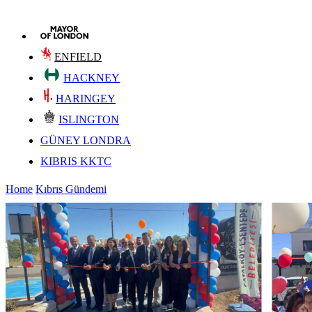
ENFIELD
HACKNEY
HARINGEY
ISLINGTON
GÜNEY LONDRA
KIBRIS KKTC
Home
Kıbrıs Gündemi