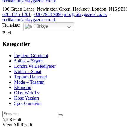
seriilanlar@olaygazete.co.uk
100 Green Lanes, Newington Green, Hackney, London, N16 9EH
020 3745 1261
-
020 7923 9090
info@olaygazete.co.uk
-
seriilanlar@olaygazete.co.uk
Translate:
Türkçe
Back
Kategoriler
İngiltere Gündemi
Sağlık – Yaşam
Londra ve Belediyeler
Kültür – Sanat
Toplum Haberleri
Moda – Tasarım
Ekonomi
Olay Web Tv
Köşe Yazıları
Spor Gündemi
No Result
View All Result