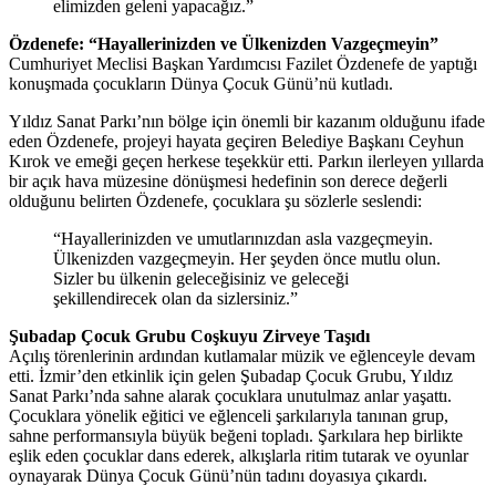
elimizden geleni yapacağız.”
Özdenefe: “Hayallerinizden ve Ülkenizden Vazgeçmeyin”
Cumhuriyet Meclisi Başkan Yardımcısı Fazilet Özdenefe de yaptığı
konuşmada çocukların Dünya Çocuk Günü’nü kutladı.
Yıldız Sanat Parkı’nın bölge için önemli bir kazanım olduğunu ifade
eden Özdenefe, projeyi hayata geçiren Belediye Başkanı Ceyhun
Kırok ve emeği geçen herkese teşekkür etti. Parkın ilerleyen yıllarda
bir açık hava müzesine dönüşmesi hedefinin son derece değerli
olduğunu belirten Özdenefe, çocuklara şu sözlerle seslendi:
“Hayallerinizden ve umutlarınızdan asla vazgeçmeyin.
Ülkenizden vazgeçmeyin. Her şeyden önce mutlu olun.
Sizler bu ülkenin geleceğisiniz ve geleceği
şekillendirecek olan da sizlersiniz.”
Şubadap Çocuk Grubu Coşkuyu Zirveye Taşıdı
Açılış törenlerinin ardından kutlamalar müzik ve eğlenceyle devam
etti. İzmir’den etkinlik için gelen Şubadap Çocuk Grubu, Yıldız
Sanat Parkı’nda sahne alarak çocuklara unutulmaz anlar yaşattı.
Çocuklara yönelik eğitici ve eğlenceli şarkılarıyla tanınan grup,
sahne performansıyla büyük beğeni topladı. Şarkılara hep birlikte
eşlik eden çocuklar dans ederek, alkışlarla ritim tutarak ve oyunlar
oynayarak Dünya Çocuk Günü’nün tadını doyasıya çıkardı.