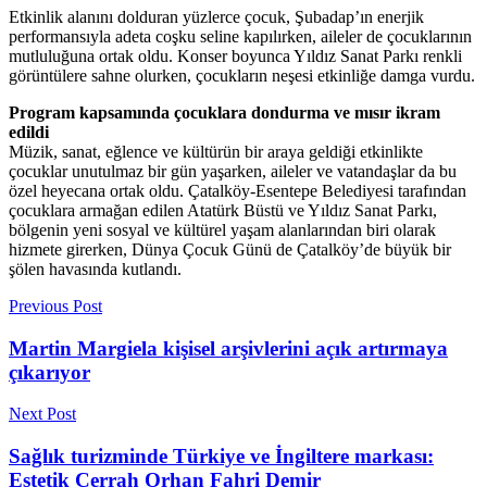
Etkinlik alanını dolduran yüzlerce çocuk, Şubadap’ın enerjik
performansıyla adeta coşku seline kapılırken, aileler de çocuklarının
mutluluğuna ortak oldu. Konser boyunca Yıldız Sanat Parkı renkli
görüntülere sahne olurken, çocukların neşesi etkinliğe damga vurdu.
Program kapsamında çocuklara dondurma ve mısır ikram
edildi
Müzik, sanat, eğlence ve kültürün bir araya geldiği etkinlikte
çocuklar unutulmaz bir gün yaşarken, aileler ve vatandaşlar da bu
özel heyecana ortak oldu. Çatalköy-Esentepe Belediyesi tarafından
çocuklara armağan edilen Atatürk Büstü ve Yıldız Sanat Parkı,
bölgenin yeni sosyal ve kültürel yaşam alanlarından biri olarak
hizmete girerken, Dünya Çocuk Günü de Çatalköy’de büyük bir
şölen havasında kutlandı.
Previous Post
Martin Margiela kişisel arşivlerini açık artırmaya
çıkarıyor
Next Post
Sağlık turizminde Türkiye ve İngiltere markası:
Estetik Cerrah Orhan Fahri Demir