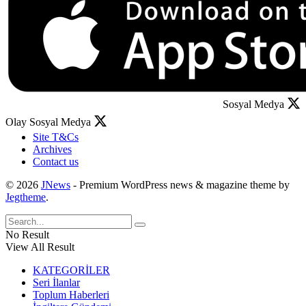
Sosyal Medya
Olay Sosyal Medya
Site T&Cs
Archives
Contact us
© 2026
JNews
- Premium WordPress news & magazine theme by
Jegtheme
.
No Result
View All Result
KATEGORİLER
Seri İlanlar
Toplum Haberleri