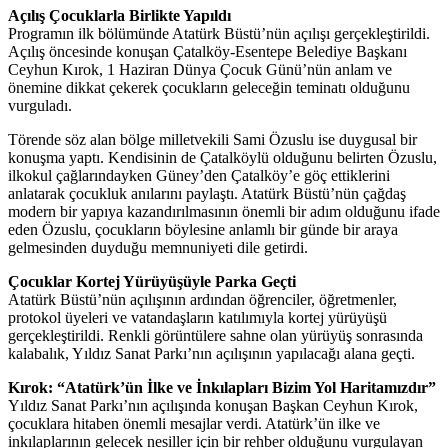
Açılış Çocuklarla Birlikte Yapıldı
Programın ilk bölümünde Atatürk Büstü’nün açılışı gerçekleştirildi.
Açılış öncesinde konuşan Çatalköy-Esentepe Belediye Başkanı
Ceyhun Kırok, 1 Haziran Dünya Çocuk Günü’nün anlam ve
önemine dikkat çekerek çocukların geleceğin teminatı olduğunu
vurguladı.
Törende söz alan bölge milletvekili Sami Özuslu ise duygusal bir
konuşma yaptı. Kendisinin de Çatalköylü olduğunu belirten Özuslu,
ilkokul çağlarındayken Güney’den Çatalköy’e göç ettiklerini
anlatarak çocukluk anılarını paylaştı. Atatürk Büstü’nün çağdaş
modern bir yapıya kazandırılmasının önemli bir adım olduğunu ifade
eden Özuslu, çocukların böylesine anlamlı bir günde bir araya
gelmesinden duyduğu memnuniyeti dile getirdi.
Çocuklar Kortej Yürüyüşüyle Parka Geçti
Atatürk Büstü’nün açılışının ardından öğrenciler, öğretmenler,
protokol üyeleri ve vatandaşların katılımıyla kortej yürüyüşü
gerçekleştirildi. Renkli görüntülere sahne olan yürüyüş sonrasında
kalabalık, Yıldız Sanat Parkı’nın açılışının yapılacağı alana geçti.
Kırok: “Atatürk’ün İlke ve İnkılapları Bizim Yol Haritamızdır”
Yıldız Sanat Parkı’nın açılışında konuşan Başkan Ceyhun Kırok,
çocuklara hitaben önemli mesajlar verdi. Atatürk’ün ilke ve
inkılaplarının gelecek nesiller için bir rehber olduğunu vurgulayan