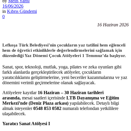
by
Melis Yahsi
16/06/2026
in
Kıbrıs Gündemi
0
16 Haziran 2026
Lefkoşa Türk Belediyesi’nin çocukların yaz tatilini hem eğlenceli
hem de öğretici etkinliklerle değerlendirmelerini sağlamak için
düzenlediği
Yaz Dönemi Çocuk Atölyeleri
1 Temmuz’da başlıyor.
Sanat, spor, teknoloji, mutfak, yoga, pilates ve zeka oyunları gibi
farklı alanlarda gerçekleştirilecek atölyeler, çocukların
yaratıcılıklarını geliştirmelerine, yeni beceriler kazanmalarına ve yaz
dönemini verimli geçirmelerine olanak sağlayacak.
Atölyelere kayıtlar
16 Haziran – 30 Haziran tarihleri
arasında,
mesai saatleri içerisinde
LTB Dayanışma ve Eğitim
Merkezi’nde (Deniz Plaza arkası)
yapılabilecek. Detaylı bilgi
almak isteyenler
0548 853 0582
numaralı telefondan yetkililere
ulaşabilecek.
Yaratıcı Sanat Atölyesi I