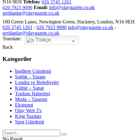
N16 9EH
Telefon:
020 3745 1261
Email:
info@olaygazete.co.uk
020 7923 9090
seriilanlar@olaygazete.co.uk
100 Green Lanes, Newington Green, Hackney, London, N16 9EH
020 3745 1261
-
020 7923 9090
info@olaygazete.co.uk
-
seriilanlar@olaygazete.co.uk
Translate:
Türkçe
Back
Kategoriler
İngiltere Gündemi
Sağlık – Yaşam
Londra ve Belediyeler
Kültür – Sanat
Toplum Haberleri
Moda – Tasarım
Ekonomi
Olay Web Tv
Köşe Yazıları
Spor Gündemi
No Result