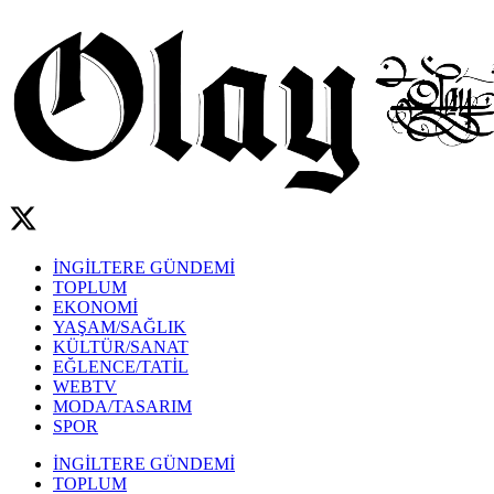
İNGİLTERE GÜNDEMİ
TOPLUM
EKONOMİ
YAŞAM/SAĞLIK
KÜLTÜR/SANAT
EĞLENCE/TATİL
WEBTV
MODA/TASARIM
SPOR
İNGİLTERE GÜNDEMİ
TOPLUM