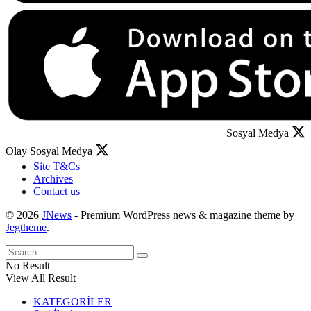
Sosyal Medya
Olay Sosyal Medya
Site T&Cs
Archives
Contact us
© 2026
JNews
- Premium WordPress news & magazine theme by
Jegtheme
.
No Result
View All Result
KATEGORİLER