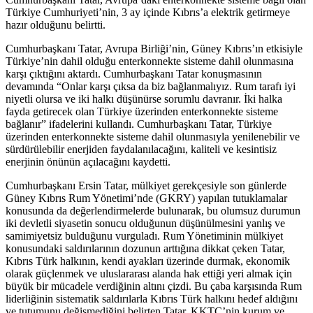
Türkiye Cumhuriyeti’nin, 3 ay içinde Kıbrıs’a elektrik getirmeye
hazır olduğunu belirtti.
Cumhurbaşkanı Tatar, Avrupa Birliği’nin, Güney Kıbrıs’ın etkisiyle
Türkiye’nin dahil olduğu enterkonnekte sisteme dahil olunmasına
karşı çıktığını aktardı. Cumhurbaşkanı Tatar konuşmasının
devamında “Onlar karşı çıksa da biz bağlanmalıyız. Rum tarafı iyi
niyetli olursa ve iki halkı düşünürse sorumlu davranır. İki halka
fayda getirecek olan Türkiye üzerinden enterkonnekte sisteme
bağlanır” ifadelerini kullandı. Cumhurbaşkanı Tatar, Türkiye
üzerinden enterkonnekte sisteme dahil olunmasıyla yenilenebilir ve
sürdürülebilir enerjiden faydalanılacağını, kaliteli ve kesintisiz
enerjinin önünün açılacağını kaydetti.
Cumhurbaşkanı Ersin Tatar, mülkiyet gerekçesiyle son günlerde
Güney Kıbrıs Rum Yönetimi’nde (GKRY) yapılan tutuklamalar
konusunda da değerlendirmelerde bulunarak, bu olumsuz durumun
iki devletli siyasetin sonucu olduğunun düşünülmesini yanlış ve
samimiyetsiz bulduğunu vurguladı. Rum Yönetiminin mülkiyet
konusundaki saldırılarının dozunun arttığına dikkat çeken Tatar,
Kıbrıs Türk halkının, kendi ayakları üzerinde durmak, ekonomik
olarak güçlenmek ve uluslararası alanda hak ettiği yeri almak için
büyük bir mücadele verdiğinin altını çizdi. Bu çaba karşısında Rum
liderliğinin sistematik saldırılarla Kıbrıs Türk halkını hedef aldığını
ve tutumunu değişmediğini belirten Tatar, KKTC’nin kurum ve