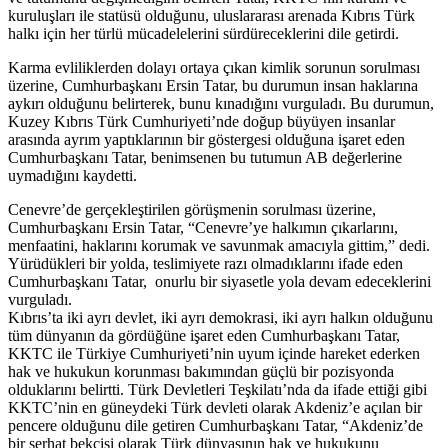
kuruluşları ile statüsü olduğunu, uluslararası arenada Kıbrıs Türk
halkı için her türlü mücadelelerini sürdüreceklerini dile getirdi.
Karma evliliklerden dolayı ortaya çıkan kimlik sorunun sorulması
üzerine, Cumhurbaşkanı Ersin Tatar, bu durumun insan haklarına
aykırı olduğunu belirterek, bunu kınadığını vurguladı. Bu durumun,
Kuzey Kıbrıs Türk Cumhuriyeti’nde doğup büyüyen insanlar
arasında ayrım yaptıklarının bir göstergesi olduğuna işaret eden
Cumhurbaşkanı Tatar, benimsenen bu tutumun AB değerlerine
uymadığını kaydetti.
Cenevre’de gerçekleştirilen görüşmenin sorulması üzerine,
Cumhurbaşkanı Ersin Tatar, “Cenevre’ye halkımın çıkarlarını,
menfaatini, haklarını korumak ve savunmak amacıyla gittim,” dedi.
Yürüdükleri bir yolda, teslimiyete razı olmadıklarını ifade eden
Cumhurbaşkanı Tatar, onurlu bir siyasetle yola devam edeceklerini
vurguladı.
Kıbrıs’ta iki ayrı devlet, iki ayrı demokrasi, iki ayrı halkın olduğunu
tüm dünyanın da gördüğüne işaret eden Cumhurbaşkanı Tatar,
KKTC ile Türkiye Cumhuriyeti’nin uyum içinde hareket ederken
hak ve hukukun korunması bakımından güçlü bir pozisyonda
olduklarını belirtti. Türk Devletleri Teşkilatı’nda da ifade ettiği gibi
KKTC’nin en güneydeki Türk devleti olarak Akdeniz’e açılan bir
pencere olduğunu dile getiren Cumhurbaşkanı Tatar, “Akdeniz’de
bir serhat bekçisi olarak Türk dünyasının hak ve hukukunu