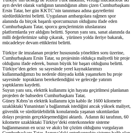
ayrı devlet olarak varlığının tanındığının altını çizen Cumhurbaşkanı
Ersin Tatar, her gün KKTC’nin tanınması adına gayretlerini
sürdürdüklerini belirtti. Uygulanan ambargolara rağmen spor
alanında da birçok başarılı sporcumuzun olduğunu ifade eden
Cumhurbaşkanı Tatar, sporcu gençlerimizin uluslararası
platformlarda yer aldığını belirtti. Sporun yanı sıra, sanat alanında da
milli değerlerimize sahip çıkarak, yürünen yolda ileriye bakarak,
mücadeleye devam ettiklerini belirtti.
Türkiye ile imzalanan projeler hususunda yöneltilen soru üzerine,
Cumhurbaşkanı Ersin Tatar, su projesinin oldukça maliyetli bir proje
olduğunu ifade ederek, bunun büyük bir başarı olduğunu belirtti.
Türkiye’den gelen su sayesinde yerel kaynaklarımızı
kullanmadığımızı bu nedenle dünyada kıtlık yaşanırken bu proje
sayesinde toprakların bereketlendiğini ve geleceğe yatırım
yaptıklarını kaydetti.
Suyun yanı sıra, elektrik kullanımı için hayata geçirilmesi planlanan
projeden de bahseden Cumhurbaşkanı Tatar,
Güney Kıbrıs’ın elektrik kullanımı için kablo ile 1600 kilometre
uzaklıktaki Yunanistan’a bağlanmak istediğini ancak yüksek maliyet,
güvenlik ve sürdürülebilirlik konularında yaşanan sıkıntılardan
dolayı projenin gerçekleşemediğini aktardı. Adanın iki tarafının, 60
kilometre uzaklıktaki Türkiye’deki enterkonnekte sisteme
bağlanmasının en ucuz ve akılcı bir çözüm olduğunu vurgulayan
Cumhurbaşkanı Tatar, Avrupa’daki enterkonnekte sisteme bağlı olan