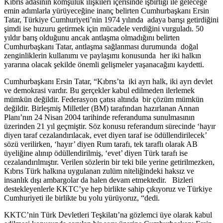
Kıbrıs adasının komşuluk ilişkileri içerisinde işbirliği ile geleceğe
emin adımlarla yürüyeceğine inanç belirten Cumhurbaşkanı Ersin
Tatar, Türkiye Cumhuriyeti’nin 1974 yılında adaya barışı getirdiğini
şimdi ise huzuru getirmek için mücadele verdiğini vurguladı. 50
yıldır barış olduğunu ancak antlaşma olmadığını belirten
Cumhurbaşkanı Tatar, antlaşma sağlanması durumunda doğal
zenginliklerin kullanımı ve paylaşımı konusunda her iki halkın
yararına olacak şekilde önemli gelişmeler yaşanacağını kaydetti.
Cumhurbaşkanı Ersin Tatar, “Kıbrıs’ta iki ayrı halk, iki ayrı devlet
ve demokrasi vardır. Bu gerçekler kabul edilmeden ilerlemek
mümkün değildir. Federasyon çatısı altında bir çözüm mümkün
değildir. Birleşmiş Milletler (BM) tarafından hazırlanan Annan
Planı’nın 24 Nisan 2004 tarihinde referanduma sunulmasının
üzerinden 21 yıl geçmiştir. Söz konusu referandum sürecinde ‘hayır
diyen taraf cezalandırılacak, evet diyen taraf ise ödüllendirilecek’
sözü verilirken, ‘hayır’ diyen Rum tarafı, tek taraflı olarak AB
üyeliğine alınıp ödüllendirilmiş, ‘evet’ diyen Türk tarafı ise
cezalandırılmıştır. Verilen sözlerin bir teki bile yerine getirilmezken,
Kıbrıs Türk halkına uygulanan zulüm niteliğindeki haksız ve
insanlık dışı ambargolar da halen devam etmektedir. Bizleri
destekleyenlerle KKTC’ye hep birlikte sahip çıkıyoruz ve Türkiye
Cumhuriyeti ile birlikte bu yolu yürüyoruz, “dedi.
KKTC’nin Türk Devletleri Teşkilatı’na gözlemci üye olarak kabul