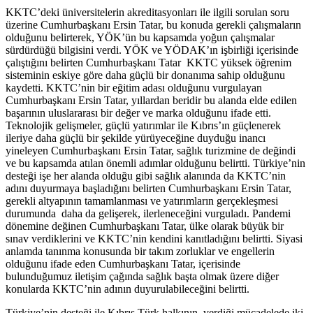
KKTC’deki üniversitelerin akreditasyonları ile ilgili sorulan soru
üzerine Cumhurbaşkanı Ersin Tatar, bu konuda gerekli çalışmaların
olduğunu belirterek, YÖK’ün bu kapsamda yoğun çalışmalar
sürdürdüğü bilgisini verdi. YÖK ve YÖDAK’ın işbirliği içerisinde
çalıştığını belirten Cumhurbaşkanı Tatar KKTC yüksek öğrenim
sisteminin eskiye göre daha güçlü bir donanıma sahip olduğunu
kaydetti. KKTC’nin bir eğitim adası olduğunu vurgulayan
Cumhurbaşkanı Ersin Tatar, yıllardan beridir bu alanda elde edilen
başarının uluslararası bir değer ve marka olduğunu ifade etti.
Teknolojik gelişmeler, güçlü yatırımlar ile Kıbrıs’ın güçlenerek
ileriye daha güçlü bir şekilde yürüyeceğine duyduğu inancı
yineleyen Cumhurbaşkanı Ersin Tatar, sağlık turizmine de değindi
ve bu kapsamda atılan önemli adımlar olduğunu belirtti. Türkiye’nin
desteği işe her alanda olduğu gibi sağlık alanında da KKTC’nin
adını duyurmaya başladığını belirten Cumhurbaşkanı Ersin Tatar,
gerekli altyapının tamamlanması ve yatırımların gerçekleşmesi
durumunda daha da gelişerek, ilerleneceğini vurguladı. Pandemi
dönemine değinen Cumhurbaşkanı Tatar, ülke olarak büyük bir
sınav verdiklerini ve KKTC’nin kendini kanıtladığını belirtti. Siyasi
anlamda tanınma konusunda bir takım zorluklar ve engellerin
olduğunu ifade eden Cumhurbaşkanı Tatar, içerisinde
bulunduğumuz iletişim çağında sağlık başta olmak üzere diğer
konularda KKTC’nin adının duyurulabileceğini belirtti.
Türkiye’nin desteği ile Kıbrıs Türk halkının, verdiği mücadelede iki