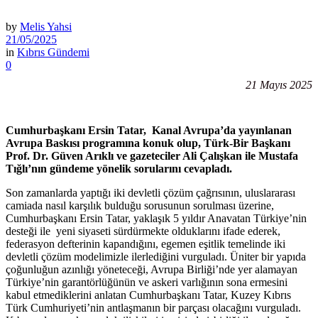
by
Melis Yahsi
21/05/2025
in
Kıbrıs Gündemi
0
21 Mayıs 2025
Cumhurbaşkanı Ersin Tatar, Kanal Avrupa’da yayınlanan
Avrupa Baskısı programına konuk olup, Türk-Bir Başkanı
Prof. Dr. Güven Arıklı ve gazeteciler Ali Çalışkan ile Mustafa
Tığlı’nın gündeme yönelik sorularını cevapladı.
Son zamanlarda yaptığı iki devletli çözüm çağrısının, uluslararası
camiada nasıl karşılık bulduğu sorusunun sorulması üzerine,
Cumhurbaşkanı Ersin Tatar, yaklaşık 5 yıldır Anavatan Türkiye’nin
desteği ile yeni siyaseti sürdürmekte olduklarını ifade ederek,
federasyon defterinin kapandığını, egemen eşitlik temelinde iki
devletli çözüm modelimizle ilerlediğini vurguladı. Üniter bir yapıda
çoğunluğun azınlığı yöneteceği, Avrupa Birliği’nde yer alamayan
Türkiye’nin garantörlüğünün ve askeri varlığının sona ermesini
kabul etmediklerini anlatan Cumhurbaşkanı Tatar, Kuzey Kıbrıs
Türk Cumhuriyeti’nin antlaşmanın bir parçası olacağını vurguladı.