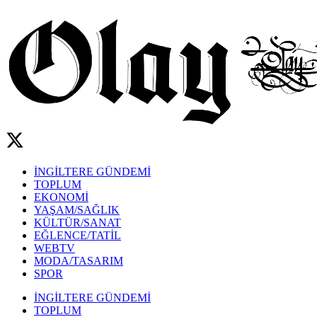
İNGİLTERE GÜNDEMİ
TOPLUM
EKONOMİ
YAŞAM/SAĞLIK
KÜLTÜR/SANAT
EĞLENCE/TATİL
WEBTV
MODA/TASARIM
SPOR
İNGİLTERE GÜNDEMİ
TOPLUM