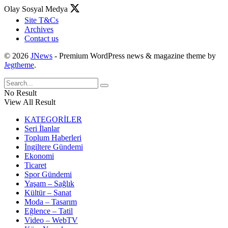
Olay Sosyal Medya
Site T&Cs
Archives
Contact us
© 2026
JNews
- Premium WordPress news & magazine theme by
Jegtheme
.
No Result
View All Result
KATEGORİLER
Seri İlanlar
Toplum Haberleri
İngiltere Gündemi
Ekonomi
Ticaret
Spor Gündemi
Yaşam – Sağlık
Kültür – Sanat
Moda – Tasarım
Eğlence – Tatil
Video – WebTV