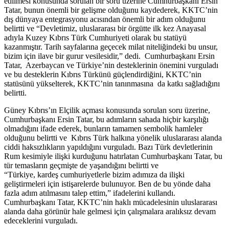
edilmesi konusunda sorulan bir soru üzerine Cumhurbaşkanı Ersin
Tatar, bunun önemli bir gelişme olduğunu kaydederek, KKTC’nin
dış dünyaya entegrasyonu acısından önemli bir adım olduğunu
belirtti ve “Devletimiz, uluslararası bir örgütte ilk kez Anayasal
adıyla Kuzey Kıbrıs Türk Cumhuriyeti olarak bu statüyü
kazanmıştır. Tarih sayfalarına geçecek milat niteliğindeki bu unsur,
bizim için ilave bir gurur vesilesidir,” dedi. Cumhurbaşkanı Ersin
Tatar, Azerbaycan ve Türkiye’nin desteklerinin önemini vurguladı
ve bu desteklerin Kıbrıs Türkünü güçlendirdiğini, KKTC’nin
statüsünü yükselterek, KKTC’nin tanınmasına da katkı sağladığını
belirtti.
Güney Kıbrıs’ın Elçilik açması konusunda sorulan soru üzerine,
Cumhurbaşkanı Ersin Tatar, bu adımların sahada hiçbir karşılığı
olmadığını ifade ederek, bunların tamamen sembolik hamleler
olduğunu belirtti ve Kıbrıs Türk halkına yönelik uluslararası alanda
ciddi haksızlıkların yapıldığını vurguladı. Bazı Türk devletlerinin
Rum kesimiyle ilişki kurduğunu hatırlatan Cumhurbaşkanı Tatar, bu
tür temasların geçmişte de yaşandığını belirtti ve
“Türkiye, kardeş cumhuriyetlerle bizim adımıza da ilişki
geliştirmeleri için istişarelerde bulunuyor. Ben de bu yönde daha
fazla adım atılmasını talep ettim,” ifadelerini kullandı.
Cumhurbaşkanı Tatar, KKTC’nin haklı mücadelesinin uluslararası
alanda daha görünür hale gelmesi için çalışmalara aralıksız devam
edeceklerini vurguladı.