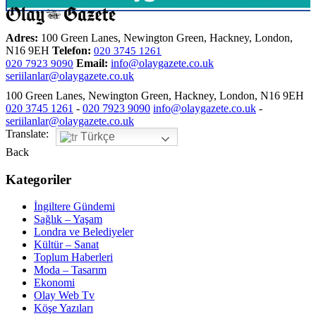
Adres:
100 Green Lanes, Newington Green, Hackney, London,
N16 9EH
Telefon:
020 3745 1261
Email:
info@olaygazete.co.uk
020 7923 9090
seriilanlar@olaygazete.co.uk
100 Green Lanes, Newington Green, Hackney, London, N16 9EH
020 3745 1261
-
020 7923 9090
info@olaygazete.co.uk
-
seriilanlar@olaygazete.co.uk
Translate:
Türkçe
Back
Kategoriler
İngiltere Gündemi
Sağlık – Yaşam
Londra ve Belediyeler
Kültür – Sanat
Toplum Haberleri
Moda – Tasarım
Ekonomi
Olay Web Tv
Köşe Yazıları