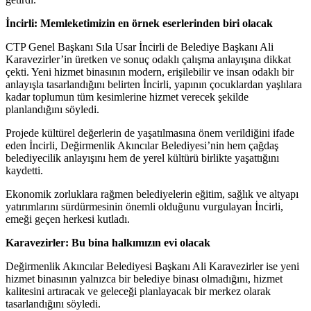
İncirli: Memleketimizin en örnek eserlerinden biri olacak
CTP Genel Başkanı Sıla Usar İncirli de Belediye Başkanı Ali
Karavezirler’in üretken ve sonuç odaklı çalışma anlayışına dikkat
çekti. Yeni hizmet binasının modern, erişilebilir ve insan odaklı bir
anlayışla tasarlandığını belirten İncirli, yapının çocuklardan yaşlılara
kadar toplumun tüm kesimlerine hizmet verecek şekilde
planlandığını söyledi.
Projede kültürel değerlerin de yaşatılmasına önem verildiğini ifade
eden İncirli, Değirmenlik Akıncılar Belediyesi’nin hem çağdaş
belediyecilik anlayışını hem de yerel kültürü birlikte yaşattığını
kaydetti.
Ekonomik zorluklara rağmen belediyelerin eğitim, sağlık ve altyapı
yatırımlarını sürdürmesinin önemli olduğunu vurgulayan İncirli,
emeği geçen herkesi kutladı.
Karavezirler: Bu bina halkımızın evi olacak
Değirmenlik Akıncılar Belediyesi Başkanı Ali Karavezirler ise yeni
hizmet binasının yalnızca bir belediye binası olmadığını, hizmet
kalitesini artıracak ve geleceği planlayacak bir merkez olarak
tasarlandığını söyledi.