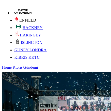
ENFIELD
HACKNEY
HARINGEY
ISLINGTON
GÜNEY LONDRA
KIBRIS KKTC
Home
Kıbrıs Gündemi