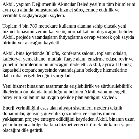
Akbil, yapının Değirmenlik Akıncılar Belediyesi’nin tüm birimlerini
aynı çatı altında buluşturarak hizmet süreçlerinde etkinlik ve
verimlilik sağlayacağını söyledi.
Toplam 4 bin 789 metrekare kullanım alanına sahip olacak yeni
hizmet binasının zemin kat ve üç normal kattan oluşacağını belirten
Akbil, projede vatandaşların ihtiyaçlarına cevap verecek çok sayıda
birimin yer alacağını kaydetti.
Akbil, bina içerisinde 38 ofis, konferans salonu, toplantı odaları,
kafeterya, yemekhane, mutfak, fuaye alanı, emzirme odası, revir ve
yönetim birimlerinin bulunacağını ifade etti. Akbil, ayrıca 110 araç
kapasiteli otopark sayesinde vatandaşların belediye hizmetlerine
daha rahat erişebileceğini vurguladı.
Yeni hizmet binasının tasarımında erişilebilirlik ve sürdürülebilirlik
ilkelerinin ön planda tutulduğunu belirten Akbil, yapının engelli
bireylerin kullanımına uygun şekilde planlandığını söyledi.
Enerji verimliliğini esas alan altyapı sistemleri, modern teknik
donanımlar, gelişmiş güvenlik çözümleri ve çağdaş mimari
yaklaşımın projeye entegre edildiğini kaydeden Akbil, binanın uzun
yıllar boyunca bölge halkına hizmet verecek örnek bir kamu yapısı
olacağını dile getirdi.