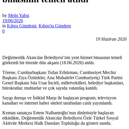
by
Melis Yahsi
19/06/2026
in
Kıbrıs Gündemi
,
Kıbrıs'ta Gündem
0
19 Haziran 2026
Değirmenlik Akıncılar Belediyesi’nin yeni hizmet binasının temeli
görkemli bir törenle dün akşam (18.06.2026) atıldı.
Törene, Cumhurbaşkanı Tufan Erhürman, Cumhuriyet Meclisi
Başkanı Ziya Öztürkler, Ana Muhalefet Cumhuriyetçi Türk Partisi
Genel Başkanı Sıla Usar İncirli, milletvekilleri, belediye başkanları,
bürokratlar, muhtarlar ve çok sayıda vatandaş katıldı.
Saygı duruşu ve İstiklal Marşı ile başlayan program, televizyon
kanalları ve internet haber siteleri tarafından canlı yayınlandı.
Keman sanatçısı Ertem Nalbantoğlu’nun dinletisiyle başlayan
etkinlikte, Değirmenlik Akıncılar Belediyesi Özle Türkel Sosyal
Aktivite Merkezi Halk Dansları Topluluğu da gösteri sundu.