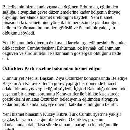
Belediyenin hizmet anlayışına da değinen Erhürman, eğitimden
sağlığa, altyapıdan çevre düzenlemelerine kadar bölgenin ihtiyaç
duyduğu her alanda hizmet üretildiğini kaydetti. Yeni hizmet
binasında kriz yönetimine yönelik bir merkezin de planlandığını
belirten Erhürman, bunun ileri görüşlü ve önemli bir yaklaşım
olduğunu söyledi.
Yeni binanın belediyenin öz kaynaklarıyla inşa edilmesinin önemine
dikkat çeken Cumhurbaşkanı Erhürman, öz kaynak kullanımının
özgüven ve sürdürülebilir kalkınmanın göstergesi olduğunu ifade
etti.
Öztürkler: Parti rozetine bakmadan hizmet ediyor
Cumhuriyet Meclisi Başkanı Ziya Öztürkler konuşmasında Belediye
Başkanı Ali Karavezirler’in görev yaptığı her dönemde hizmet
odaklı bir anlayış sergilediğini söyledi. İçişleri Bakanlığı döneminde
yaşanan bir altyapı sorununu Karavezirler ile birlikte kısa sürede
çözdüklerini anlatan Öztürkler, belediyenin eğitimden altyapıya
kadar birçok alanda bölgeye önemli katkılar sunduğunu belirtti.
Yeni hizmet binasının Kuzey Kıbrıs Türk Cumhuriyeti’ne yakışır
çağdaş bir yapı olacağını ifade eden Öztürkler, projenin
planlanandan daha kısa sürede tamamlanacağına inandığını dile
getirdi.