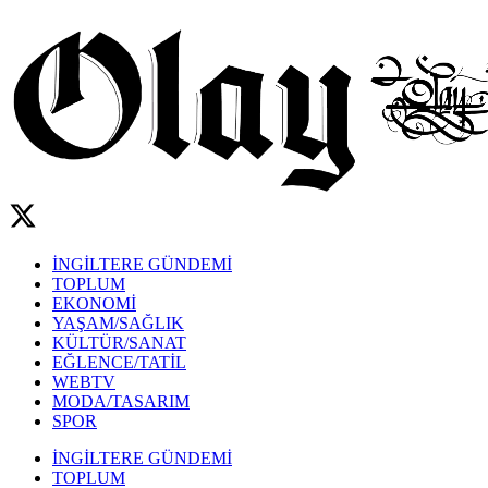
İNGİLTERE GÜNDEMİ
TOPLUM
EKONOMİ
YAŞAM/SAĞLIK
KÜLTÜR/SANAT
EĞLENCE/TATİL
WEBTV
MODA/TASARIM
SPOR
İNGİLTERE GÜNDEMİ
TOPLUM