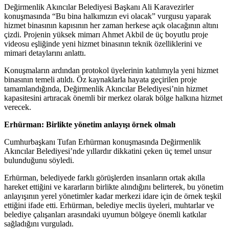
Değirmenlik Akıncılar Belediyesi Başkanı Ali Karavezirler
konuşmasında “Bu bina halkımızın evi olacak” vurgusu yaparak
hizmet binasının kapısının her zaman herkese açık olacağının altını
çizdi. Projenin yüksek mimarı Ahmet Akbil de üç boyutlu proje
videosu eşliğinde yeni hizmet binasının teknik özelliklerini ve
mimari detaylarını anlattı.
Konuşmaların ardından protokol üyelerinin katılımıyla yeni hizmet
binasının temeli atıldı. Öz kaynaklarla hayata geçirilen proje
tamamlandığında, Değirmenlik Akıncılar Belediyesi’nin hizmet
kapasitesini artıracak önemli bir merkez olarak bölge halkına hizmet
verecek.
Erhürman: Birlikte yönetim anlayışı örnek olmalı
Cumhurbaşkanı Tufan Erhürman konuşmasında Değirmenlik
Akıncılar Belediyesi’nde yıllardır dikkatini çeken üç temel unsur
bulunduğunu söyledi.
Erhürman, belediyede farklı görüşlerden insanların ortak akılla
hareket ettiğini ve kararların birlikte alındığını belirterek, bu yönetim
anlayışının yerel yönetimler kadar merkezi idare için de örnek teşkil
ettiğini ifade etti. Erhürman, belediye meclis üyeleri, muhtarlar ve
belediye çalışanları arasındaki uyumun bölgeye önemli katkılar
sağladığını vurguladı.