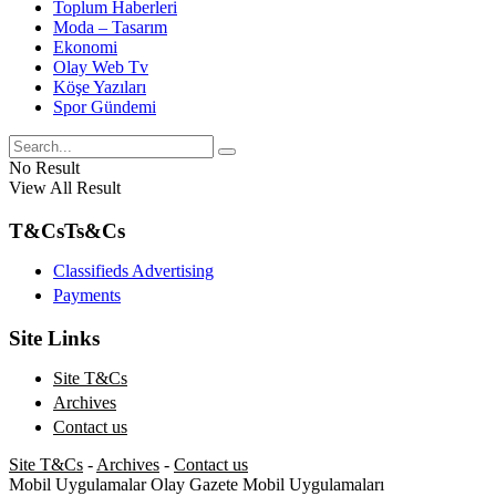
Toplum Haberleri
Moda – Tasarım
Ekonomi
Olay Web Tv
Köşe Yazıları
Spor Gündemi
No Result
View All Result
T&Cs
Ts&Cs
Classifieds Advertising
Payments
Site Links
Site T&Cs
Archives
Contact us
Site T&Cs
-
Archives
-
Contact us
Mobil Uygulamalar
Olay Gazete Mobil Uygulamaları