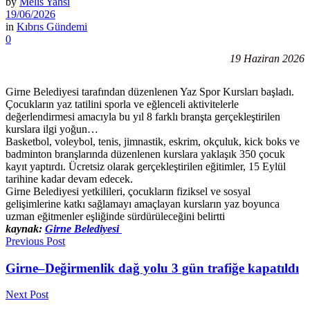
by
Melis Yahsi
19/06/2026
in
Kıbrıs Gündemi
0
19 Haziran 2026
Girne Belediyesi tarafından düzenlenen Yaz Spor Kursları başladı.
Çocukların yaz tatilini sporla ve eğlenceli aktivitelerle
değerlendirmesi amacıyla bu yıl 8 farklı branşta gerçekleştirilen
kurslara ilgi yoğun…
Basketbol, voleybol, tenis, jimnastik, eskrim, okçuluk, kick boks ve
badminton branşlarında düzenlenen kurslara yaklaşık 350 çocuk
kayıt yaptırdı. Ücretsiz olarak gerçekleştirilen eğitimler, 15 Eylül
tarihine kadar devam edecek.
Girne Belediyesi yetkilileri, çocukların fiziksel ve sosyal
gelişimlerine katkı sağlamayı amaçlayan kursların yaz boyunca
uzman eğitmenler eşliğinde sürdürüleceğini belirtti
kaynak:
Girne Belediyesi
Previous Post
Girne–Değirmenlik dağ yolu 3 gün trafiğe kapatıldı
Next Post