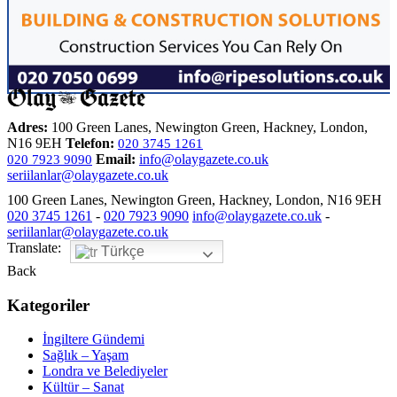
Adres:
100 Green Lanes, Newington Green, Hackney, London,
N16 9EH
Telefon:
020 3745 1261
Email:
info@olaygazete.co.uk
020 7923 9090
seriilanlar@olaygazete.co.uk
100 Green Lanes, Newington Green, Hackney, London, N16 9EH
020 3745 1261
-
020 7923 9090
info@olaygazete.co.uk
-
seriilanlar@olaygazete.co.uk
Translate:
Türkçe
Back
Kategoriler
İngiltere Gündemi
Sağlık – Yaşam
Londra ve Belediyeler
Kültür – Sanat