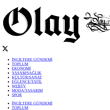
İNGİLTERE GÜNDEMİ
TOPLUM
EKONOMİ
YAŞAM/SAĞLIK
KÜLTÜR/SANAT
EĞLENCE/TATİL
WEBTV
MODA/TASARIM
SPOR
İNGİLTERE GÜNDEMİ
TOPLUM