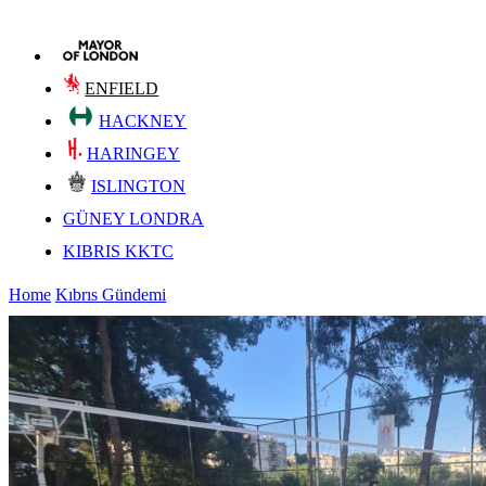
ENFIELD
HACKNEY
HARINGEY
ISLINGTON
GÜNEY LONDRA
KIBRIS KKTC
Home
Kıbrıs Gündemi