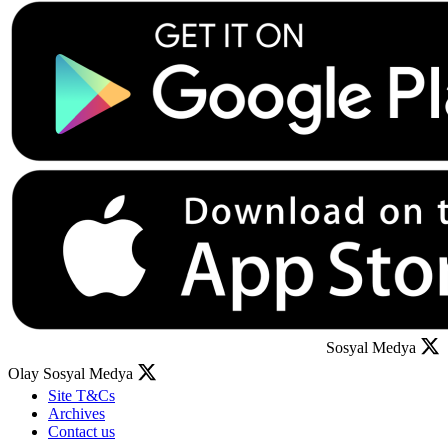
Sosyal Medya
Olay Sosyal Medya
Site T&Cs
Archives
Contact us