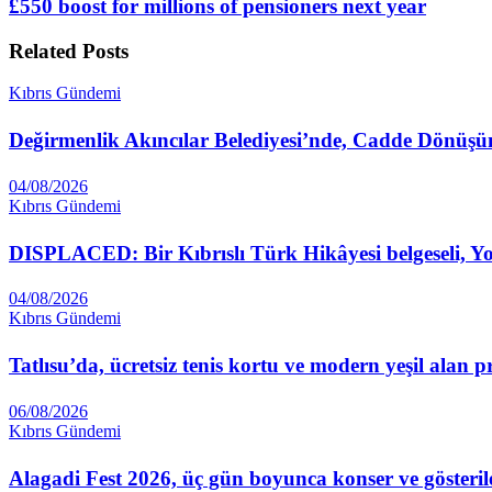
£550 boost for millions of pensioners next year
Related
Posts
Kıbrıs Gündemi
Değirmenlik Akıncılar Belediyesi’nde, Cadde Dönüşüm 
04/08/2026
Kıbrıs Gündemi
DISPLACED: Bir Kıbrıslı Türk Hikâyesi belgeseli, 
04/08/2026
Kıbrıs Gündemi
Tatlısu’da, ücretsiz tenis kortu ve modern yeşil alan p
06/08/2026
Kıbrıs Gündemi
Alagadi Fest 2026, üç gün boyunca konser ve gösteril