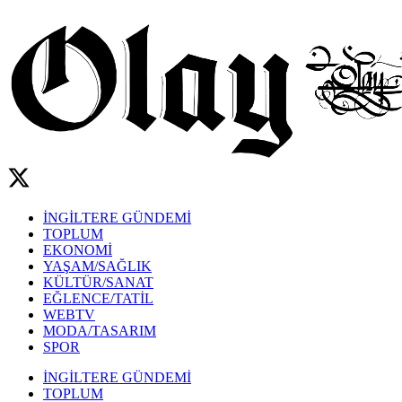
İNGİLTERE GÜNDEMİ
TOPLUM
EKONOMİ
YAŞAM/SAĞLIK
KÜLTÜR/SANAT
EĞLENCE/TATİL
WEBTV
MODA/TASARIM
SPOR
İNGİLTERE GÜNDEMİ
TOPLUM