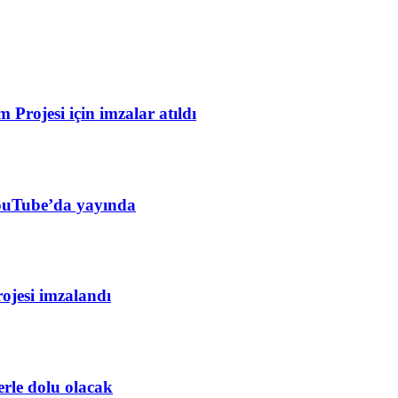
Projesi için imzalar atıldı
YouTube’da yayında
rojesi imzalandı
erle dolu olacak