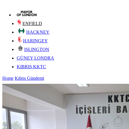
ENFIELD
HACKNEY
HARINGEY
ISLINGTON
GÜNEY LONDRA
KIBRIS KKTC
Home
Kıbrıs Gündemi