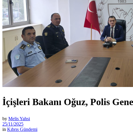
İçişleri Bakanı Oğuz, Polis Gene
by
Melis Yahsi
25/11/2025
in
Kıbrıs Gündemi