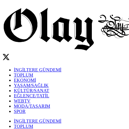
İNGİLTERE GÜNDEMİ
TOPLUM
EKONOMİ
YAŞAM/SAĞLIK
KÜLTÜR/SANAT
EĞLENCE/TATİL
WEBTV
MODA/TASARIM
SPOR
İNGİLTERE GÜNDEMİ
TOPLUM