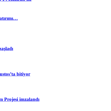
yatırımı…
başladı
stos’ta bitiyor
m Projesi imzalandı