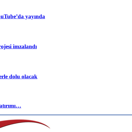
YouTube’da yayında
rojesi imzalandı
erle dolu olacak
yatırımı…