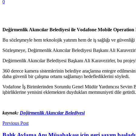
0
Değirmenlik Akıncılar Belediyesi ile Vodafone Mobile Operation L
Bu sözleşmeyle hem teknolojik yatırım hem de iş sağlığı ve güvenliği 
Sözleşmeye, Değirmenlik Akıncılar Belediyesi Başkanı Ali Karavezi
Değirmenlik Akıncılar Belediyesi Başkanı Ali Karavezirler, bu projeyle 
360 derece kamera sistemlerinin belediye araçlarına entegre edilmesinin
daha güvenli bir çalışma ortamı sağlamayı hedeflediklerini söyledi.
Vodafone İş Birimlerinden Sorumlu Genel Müdür Yardımcısı Sevim Beşok
işbirliklerine yenisini eklemekten duydukları memnuniyeti dile getirdi.
kaynak:
Değirmenlik Akıncılar Belediyesi
Previous Post
Balık Avlama Anı Müsabakası için geri sayım başladı