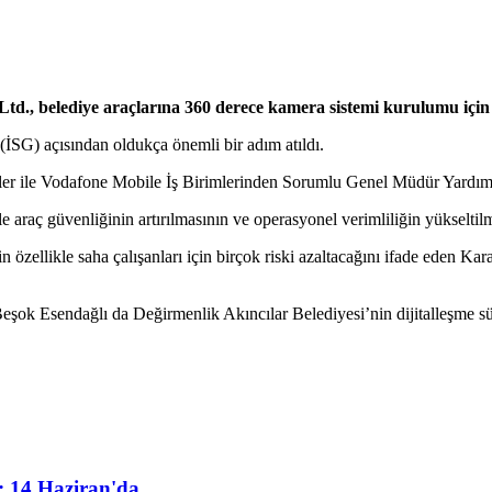
td., belediye araçlarına 360 derece kamera sistemi kurulumu için 
(İSG) açısından oldukça önemli bir adım atıldı.
rler ile Vodafone Mobile İş Birimlerinden Sorumlu Genel Müdür Yardı
araç güvenliğinin artırılmasının ve operasyonel verimliliğin yükseltilmes
 özellikle saha çalışanları için birçok riski azaltacağını ifade eden Ka
 Esendağlı da Değirmenlik Akıncılar Belediyesi’nin dijitalleşme süreci
; 14 Haziran'da