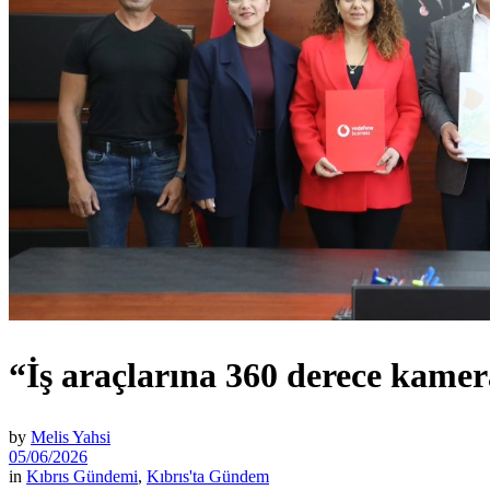
“İş araçlarına 360 derece kame
by
Melis Yahsi
05/06/2026
in
Kıbrıs Gündemi
,
Kıbrıs'ta Gündem