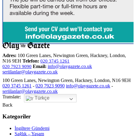
Adres:
100 Green Lanes, Newington Green, Hackney, London,
N16 9EH
Telefon:
020 3745 1261
Email:
info@olaygazete.co.uk
020 7923 9090
seriilanlar@olaygazete.co.uk
100 Green Lanes, Newington Green, Hackney, London, N16 9EH
020 3745 1261
-
020 7923 9090
info@olaygazete.co.uk
-
seriilanlar@olaygazete.co.uk
Translate:
Türkçe
Back
Kategoriler
İngiltere Gündemi
Sağlık – Yaşam