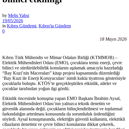
by
Melis Yahsi
19/05/2026
in
Kıbrıs Gündemi
,
Kıbrıs'ta Gündem
0
18 Mayıs 2026
Kıbrıs Türk Mühendis ve Mimar Odaları Birliği (KTMMOB) –
Elektrik Mühendisleri Odası (EMO), çocuklara temiz enerji, çevre
bilinci ve sürdürülebilirlik konularını aşılamak amacıyla hazırladığı
“Bay Kuzi’nin Maceraları” kitap projesi kapsamında düzenlediği
‘Bay Kuzi ile Enerji Koruyucuları’ isimli kukla tiyatrosu gösterisiyle
çocuklarla buluştu. KTÖS’te gerçekleştirilen etkinlik, aileler ve
çocuklar tarafından yoğun ilgi gördü.
Etkinlik öncesinde konuşma yapan EMO Başkanı İbrahim Aysal,
Elektrik Mühendisleri Odası’nın yalnızca teknik denetim ve
güvenlik alanında değil, çocukların bilinçlendirilmesi ve toplumsal
farkındalığın artırılması konusunda da sorumluluk üstlendiğini
söyledi. Aysal konuşmasında, elektriğin güvenli kullanımı, elektrikli
cihazların denetimi ve çevre bilinci konularına dikkat çekerek,