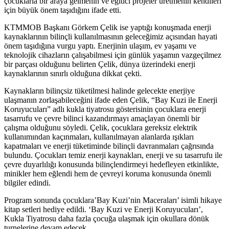
çocuklarla bir araya gelmenin ve eğitici projeler üretmenin kendileri
için büyük önem taşıdığını ifade etti.
KTMMOB Başkanı Görkem Çelik ise yaptığı konuşmada enerji
kaynaklarının bilinçli kullanılmasının geleceğimiz açısından hayati
önem taşıdığına vurgu yaptı. Enerjinin ulaşım, ev yaşamı ve
teknolojik cihazların çalışabilmesi için günlük yaşamın vazgeçilmez
bir parçası olduğunu belirten Çelik, dünya üzerindeki enerji
kaynaklarının sınırlı olduğuna dikkat çekti.
Kaynakların bilinçsiz tüketilmesi halinde gelecekte enerjiye
ulaşmanın zorlaşabileceğini ifade eden Çelik, “Bay Kuzi ile Enerji
Koruyucuları” adlı kukla tiyatrosu gösterisinin çocuklara enerji
tasarrufu ve çevre bilinci kazandırmayı amaçlayan önemli bir
çalışma olduğunu söyledi. Çelik, çocuklara gereksiz elektrik
kullanımından kaçınmaları, kullanılmayan alanlarda ışıkları
kapatmaları ve enerji tüketiminde bilinçli davranmaları çağrısında
bulundu. Çocukları temiz enerji kaynakları, enerji ve su tasarrufu ile
çevre duyarlılığı konusunda bilinçlendirmeyi hedefleyen etkinlikte,
minikler hem eğlendi hem de çevreyi koruma konusunda önemli
bilgiler edindi.
Program sonunda çocuklara’Bay Kuzi’nin Maceraları’ isimli hikaye
kitap setleri hediye edildi. ‘Bay Kuzi ve Enerji Koruyucuları’,
Kukla Tiyatrosu daha fazla çocuğa ulaşmak için okullara dönük
turnelerine devam edecek.