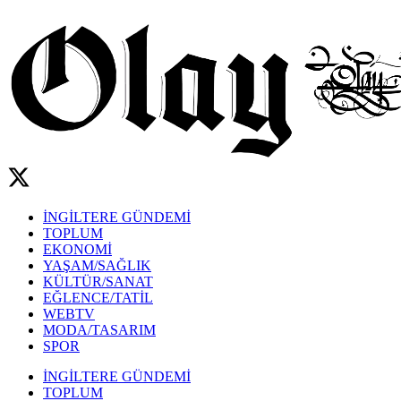
İNGİLTERE GÜNDEMİ
TOPLUM
EKONOMİ
YAŞAM/SAĞLIK
KÜLTÜR/SANAT
EĞLENCE/TATİL
WEBTV
MODA/TASARIM
SPOR
İNGİLTERE GÜNDEMİ
TOPLUM