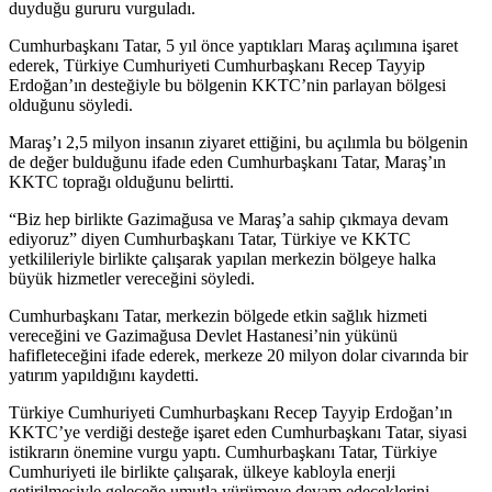
duyduğu gururu vurguladı.
Cumhurbaşkanı Tatar, 5 yıl önce yaptıkları Maraş açılımına işaret
ederek, Türkiye Cumhuriyeti Cumhurbaşkanı Recep Tayyip
Erdoğan’ın desteğiyle bu bölgenin KKTC’nin parlayan bölgesi
olduğunu söyledi.
Maraş’ı 2,5 milyon insanın ziyaret ettiğini, bu açılımla bu bölgenin
de değer bulduğunu ifade eden Cumhurbaşkanı Tatar, Maraş’ın
KKTC toprağı olduğunu belirtti.
“Biz hep birlikte Gazimağusa ve Maraş’a sahip çıkmaya devam
ediyoruz” diyen Cumhurbaşkanı Tatar, Türkiye ve KKTC
yetkilileriyle birlikte çalışarak yapılan merkezin bölgeye halka
büyük hizmetler vereceğini söyledi.
Cumhurbaşkanı Tatar, merkezin bölgede etkin sağlık hizmeti
vereceğini ve Gazimağusa Devlet Hastanesi’nin yükünü
hafifleteceğini ifade ederek, merkeze 20 milyon dolar civarında bir
yatırım yapıldığını kaydetti.
Türkiye Cumhuriyeti Cumhurbaşkanı Recep Tayyip Erdoğan’ın
KKTC’ye verdiği desteğe işaret eden Cumhurbaşkanı Tatar, siyasi
istikrarın önemine vurgu yaptı. Cumhurbaşkanı Tatar, Türkiye
Cumhuriyeti ile birlikte çalışarak, ülkeye kabloyla enerji
getirilmesiyle geleceğe umutla yürümeye devam edeceklerini