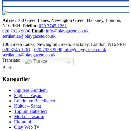
Adres:
100 Green Lanes, Newington Green, Hackney, London,
N16 9EH
Telefon:
020 3745 1261
Email:
info@olaygazete.co.uk
020 7923 9090
seriilanlar@olaygazete.co.uk
100 Green Lanes, Newington Green, Hackney, London, N16 9EH
020 3745 1261
-
020 7923 9090
info@olaygazete.co.uk
-
seriilanlar@olaygazete.co.uk
Translate:
Türkçe
Back
Kategoriler
İngiltere Gündemi
Sağlık – Yaşam
Londra ve Belediyeler
Kültür – Sanat
Toplum Haberleri
Moda – Tasarım
Ekonomi
Olay Web Tv