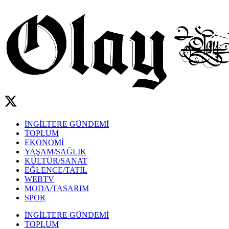
İNGİLTERE GÜNDEMİ
TOPLUM
EKONOMİ
YAŞAM/SAĞLIK
KÜLTÜR/SANAT
EĞLENCE/TATİL
WEBTV
MODA/TASARIM
SPOR
İNGİLTERE GÜNDEMİ
TOPLUM