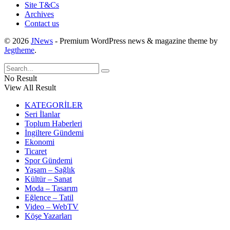
Site T&Cs
Archives
Contact us
© 2026
JNews
- Premium WordPress news & magazine theme by
Jegtheme
.
No Result
View All Result
KATEGORİLER
Seri İlanlar
Toplum Haberleri
İngiltere Gündemi
Ekonomi
Ticaret
Spor Gündemi
Yaşam – Sağlık
Kültür – Sanat
Moda – Tasarım
Eğlence – Tatil
Video – WebTV
Köşe Yazarları