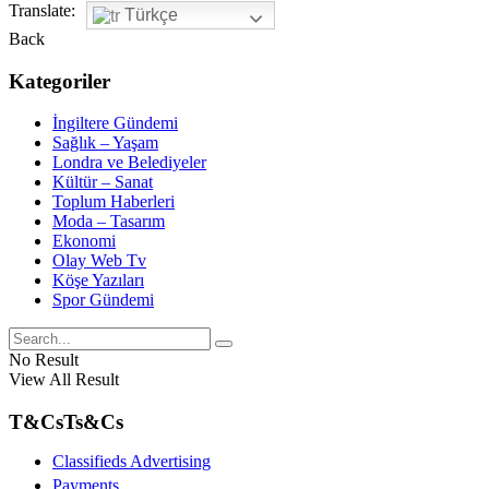
Translate:
Türkçe
Back
Kategoriler
İngiltere Gündemi
Sağlık – Yaşam
Londra ve Belediyeler
Kültür – Sanat
Toplum Haberleri
Moda – Tasarım
Ekonomi
Olay Web Tv
Köşe Yazıları
Spor Gündemi
No Result
View All Result
T&Cs
Ts&Cs
Classifieds Advertising
Payments