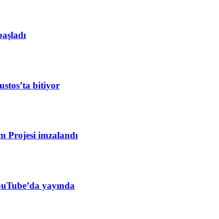
başladı
stos’ta bitiyor
m Projesi imzalandı
YouTube’da yayında