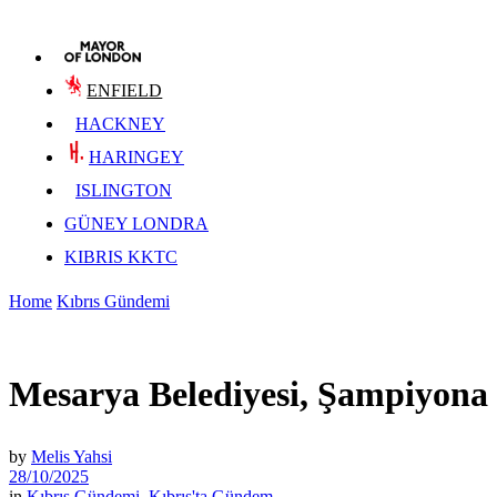
ENFIELD
HACKNEY
HARINGEY
ISLINGTON
GÜNEY LONDRA
KIBRIS KKTC
Home
Kıbrıs Gündemi
Mesarya Belediyesi, Şampiyona ö
by
Melis Yahsi
28/10/2025
in
Kıbrıs Gündemi
,
Kıbrıs'ta Gündem