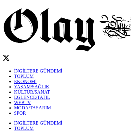
İNGİLTERE GÜNDEMİ
TOPLUM
EKONOMİ
YAŞAM/SAĞLIK
KÜLTÜR/SANAT
EĞLENCE/TATİL
WEBTV
MODA/TASARIM
SPOR
İNGİLTERE GÜNDEMİ
TOPLUM