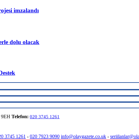
rojesi imzalandı
erle dolu olacak
Destek
6 9EH
Telefon:
020 3745 1261
20 3745 1261
-
020 7923 9090
info@olaygazete.co.uk
-
seriilanlar@ol