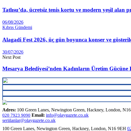
Tatlısu’da, ücretsiz tenis kortu ve modern yeşil alan p
06/08/2026
Kıbrıs Gündemi
Alagadi Fest 2026, üç gün boyunca konser ve gösteril
30/07/2026
Next Post
Mesarya Belediyesi’nden Kadınların Üretim Gücüne 
Adres:
100 Green Lanes, Newington Green, Hackney, London, N1
Email:
info@olaygazete.co.uk
020 7923 9090
seriilanlar@olaygazete.co.uk
100 Green Lanes, Newington Green, Hackney, London, N16 9EH
0