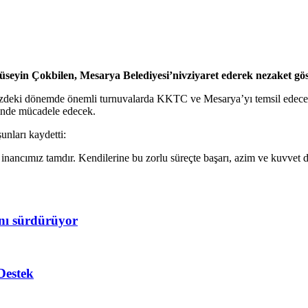
seyin Çokbilen, Mesarya Belediyesi’nivziyaret ederek nezaket gös
nümüzdeki dönemde önemli turnuvalarda KKTC ve Mesarya’yı temsil edece
nde mücadele edecek.
unları kaydetti:
inancımız tamdır. Kendilerine bu zorlu süreçte başarı, azim ve kuvvet d
ını sürdürüyor
Destek