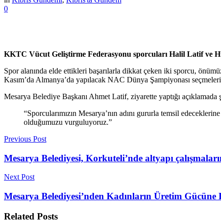
0
KKTC Vücut Geliştirme Federasyonu sporcuları Halil Latif ve Hü
Spor alanında elde ettikleri başarılarla dikkat çeken iki sporcu, ö
Kasım’da Almanya’da yapılacak NAC Dünya Şampiyonası seçmeleri
Mesarya Belediye Başkanı Ahmet Latif, ziyarette yaptığı açıklamada ş
“Sporcularımızın Mesarya’nın adını gururla temsil edeceklerine 
olduğumuzu vurguluyoruz.”
Previous Post
Mesarya Belediyesi, Korkuteli’nde altyapı çalışmalar
Next Post
Mesarya Belediyesi’nden Kadınların Üretim Gücüne 
Related
Posts