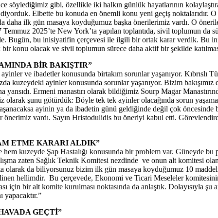
e söylediğimiz gibi, özellikle iki halkın günlük hayatlarının kolaylaştıra
yorduk. Elbette bu konuda en önemli konu yeni geçiş noktalarıdır. O 
da daha ilk gün masaya koyduğumuz başka önerilerimiz vardı. O öneriler
mmuz 2025’te New York’ta yapılan toplantıda, sivil toplumun da sürece
Bugün, bu inisiyatifin çerçevesi ile ilgili bir ortak karar verdik. Bu ini
k bir konu olacak ve sivil toplumun sürece daha aktif bir şekilde katıl
AMINDA BİR BAKIŞTIR”
ini ayinler ve ibadetler konusunda birtakım sorunlar yaşanıyor. Kıbrıslı 
nızda kuzeydeki ayinler konusunda sorunlar yaşanıyor. Bizim bakışımız d
 yansıdı. Ermeni manastırı olarak bildiğimiz Sourp Magar Manastırında 
iz olarak şunu götürdük: Böyle tek tek ayinler olacağında sorun yaşama
yaşanacaksa ayinin ya da ibadetin günü geldiğinde değil çok öncesinde 
 önerimiz vardı. Sayın Hristodulidis bu öneriyi kabul etti. Görevlendir
AM ETME KARARI ALDIK”
 hem kuzeyde Şap Hastalığı konusunda bir problem var. Güneyde bu pr
çalışma zaten Sağlık Teknik Komitesi nezdinde ve onun alt komitesi ol
kta olarak da biliyorsunuz bizim ilk gün masaya koyduğumuz 10 madde
inen hellimdir. Bu çerçevede, Ekonomi ve Ticari Meseleler komitesinin 
ması için bir alt komite kurulması noktasında da anlaştık. Dolayısıyla
ı yapacaktır.”
HAVADA GEÇTİ”