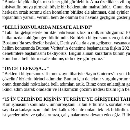
“Bunlar küçük küçük meseleler gibi görülebilir. Ama özellikle sivil t
inisiyatifin oraya girmesi; böyle bir beklentinin mahsulüdür. Onun d
herkesin ortak sorunu olan konuların birlikte ele alınması, dini ayin
toplantının yararlı, verimli hem de olumlu bir havada geçtiğini göste
“BELLİ KONULARDA MESAFE ALINDI”
“Tabii bu gelişmelerle birlikte hatırlarsınız bizim o ilk sunduğumuz 
halkımızdan aldığım geri bildirimdir. Bu bizim biliyorsunuz en çok 
Bostancı’da seyrüsefer başladı, Derinya’da da aynı gelişmen yaşanacağ
hellim konusunda Bureau Veritas’ın denetime başlamasına ilişkin 2021’
denetimlere başlamasını bekliyoruz. Bugün alınan kararlarla bunun yan
konularda belli bir mesafe alınmış oldu diye görüyoruz.”
“ÖNCE LEFKOŞA…”
“Beklenti biliyorsunuz Temmuz ayı itibariyle Sayın Guterres’in yeni b
çözelim’ bizlerin birinci adımıdır. Bunun için de tekrar vurguluyoru
onun dışındaki noktalarda belli adımları artık. Biraz önce anlattığım 
ikinci adım olarak oradadır ve Halkımızın çözüm iradesi bizim için beli
“15’İN ÜZERİNDE KİŞİNİN TÜRKİYE’YE GİRİŞTEKİ TA
Konuşmasının sonunda Cumhurbaşkanı Tufan Erhürman, sorulan soru üz
sayıda arkadaşımızın tahditleri kalktı. Ben de onlara tek tek bildird
istişarelerimize ve çabalarımıza, çalışmalarımıza devam edeceğiz. Bili