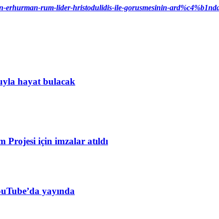
tufan-erhurman-rum-lider-hristodulidis-ile-gorusmesinin-ard%c4%b1n
uyla hayat bulacak
Projesi için imzalar atıldı
YouTube’da yayında