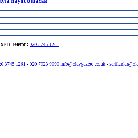
uyla hayat bulacak
6 9EH
Telefon:
020 3745 1261
20 3745 1261
-
020 7923 9090
info@olaygazete.co.uk
-
seriilanlar@ol