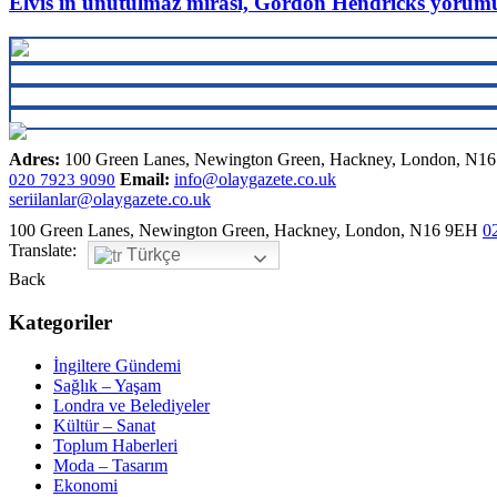
Elvis'in unutulmaz mirası, Gordon Hendricks yorum
Adres:
100 Green Lanes, Newington Green, Hackney, London, N1
Email:
info@olaygazete.co.uk
020 7923 9090
seriilanlar@olaygazete.co.uk
100 Green Lanes, Newington Green, Hackney, London, N16 9EH
0
Translate:
Türkçe
Back
Kategoriler
İngiltere Gündemi
Sağlık – Yaşam
Londra ve Belediyeler
Kültür – Sanat
Toplum Haberleri
Moda – Tasarım
Ekonomi