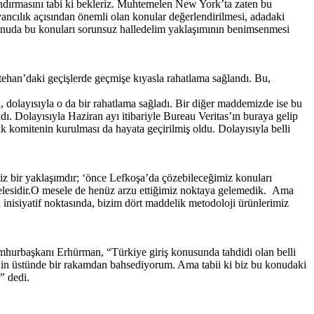
zandırmasını tabi ki bekleriz. Muhtemelen New York’ta zaten bu
ancılık açısından önemli olan konular değerlendirilmesi, adadaki
n konuda bu konuları sorunsuz halledelim yaklaşımının benimsenmesi
etehan’daki geçişlerde geçmişe kıyasla rahatlama sağlandı. Bu,
 dolayısıyla o da bir rahatlama sağladı. Bir diğer maddemizde ise bu
ı. Dolayısıyla Haziran ayı itibariyle Bureau Veritas’ın buraya gelip
k komitenin kurulması da hayata geçirilmiş oldu. Dolayısıyla belli
miz bir yaklaşımdır; ‘önce Lefkoşa’da çözebileceğimiz konuları
eselesidir.O mesele de henüz arzu ettiğimiz noktaya gelemedik. Ama
 inisiyatif noktasında, bizim dört maddelik metodoloji ürünlerimiz
hurbaşkanı Erhürman, “Türkiye giriş konusunda tahdidi olan belli
15’in üstünde bir rakamdan bahsediyorum. Ama tabii ki biz bu konudaki
” dedi.