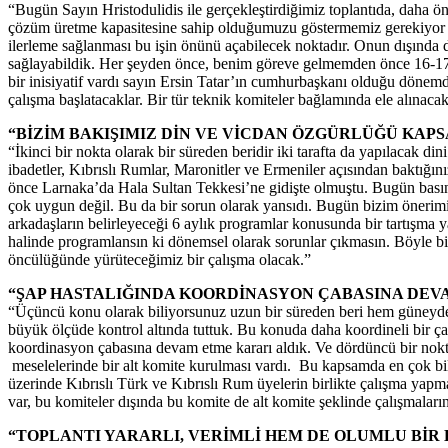
“Bugün Sayın Hristodulidis ile gerçekleştirdiğimiz toplantıda, daha önc
çözüm üretme kapasitesine sahip olduğumuzu göstermemiz gerekiyor di
ilerleme sağlanması bu işin önünü açabilecek noktadır. Onun dışında 
sağlayabildik. Her şeyden önce, benim göreve gelmemden önce 16-17 Te
bir inisiyatif vardı sayın Ersin Tatar’ın cumhurbaşkanı olduğu dönemde. 
çalışma başlatacaklar. Bir tür teknik komiteler bağlamında ele alınaca
“BİZİM BAKIŞIMIZ DİN VE VİCDAN ÖZGÜRLÜĞÜ KAPS
“İkinci bir nokta olarak bir süreden beridir iki tarafta da yapılacak d
ibadetler, Kıbrıslı Rumlar, Maronitler ve Ermeniler açısından baktığı
önce Larnaka’da Hala Sultan Tekkesi’ne gidişte olmuştu. Bugün basına
çok uygun değil. Bu da bir sorun olarak yansıdı. Bugün bizim önerim
arkadaşların belirleyeceği 6 aylık programlar konusunda bir tartışma 
halinde programlansın ki dönemsel olarak sorunlar çıkmasın. Böyle bir
öncülüğünde yürüteceğimiz bir çalışma olacak.”
“ŞAP HASTALIĞINDA KOORDİNASYON ÇABASINA DEV
“Üçüncü konu olarak biliyorsunuz uzun bir süreden beri hem güneyde
büyük ölçüde kontrol altında tuttuk. Bu konuda daha koordineli bir 
koordinasyon çabasına devam etme kararı aldık. Ve dördüncü bir no
meselelerinde bir alt komite kurulması vardı. Bu kapsamda en çok bil
üzerinde Kıbrıslı Türk ve Kıbrıslı Rum üyelerin birlikte çalışma yap
var, bu komiteler dışında bu komite de alt komite şeklinde çalışmaların
“TOPLANTI YARARLI, VERİMLİ HEM DE OLUMLU BİR 