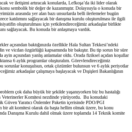
cak ve iletişimi artıracak konularda, Lefkoşa’da iki lider olarak
konu sembolik bir değer de kazanmıştır. Dolayısıyla o konuda bir
imizin arasında yer alan bazı unsurlarda belli ilerlemeler bugün
 katılımını sağlayacak bir danışma kurulu oluşturulması ile ilgili
siyatifin oluşturulması için yetkilendireceğimiz arkadaşlar birlikte
masını sağlayacak. Bu konuda bir anlaşmaya vardık.
Türkler açısından baktığınızda özellikle Hala Sultan Tekkesi’ndeki
in ve vicdan özgürlüğü kapsamında bir bakıştır. Bu tip sorun bir süre
ayin açısından yanlış anlamalar oldu. Orada fiziksel açıdan koşullar
ktansa 6 aylık programlar oluşturalım. Görevlendireceğimiz
bu sorunlar konuşulsun, ortak çözümler bulunsun ve 6 aylık periyotlar
eceğimiz arkadaşlar çalışmaya başlayacak ve Dışişleri Bakanlığının
oblem çok daha büyük bir şekilde yaşanıyorken biz bu hastalığı
an Veterinerler Komitesi nezdinde yürüyordu. Bu konudaki
lik Güven Yaratıcı Önlemler Paketin içerisinde PDO/PGI
bir alt komitesi olarak da başta hellim olmak üzere, bu konu
 şu anda Danışma Kurulu dahil olmak üzere toplamda 14 Teknik komite