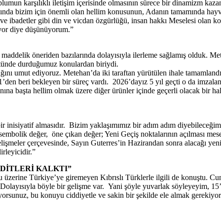
oplumun karşılıklı iletişim içerisinde olmasının sürece bir dinamizm ka
ışında bizim için önemli olan hellim konusunun, Adanın tamamında hayv
ler ve ibadetler gibi din ve vicdan özgürlüğü, insan hakkı Meselesi ola
riyor diye düşünüyorum.”
10 maddelik öneriden bazılarında dolayısıyla ilerleme sağlamış olduk. M
üstünde durduğumuz konulardan biriydi.
ını umut ediyoruz. Metehan’da iki taraftan yürütülen ihale tamamlandı,
den beri bekleyen bir süreç vardı. 2026’dayız 5 yıl geçti o da imzaland
ına başta hellim olmak üzere diğer ürünler içinde geçerli olacak bir hal
ir inisiyatif almasıdır. Bizim yaklaşımımız bir adım adım diyebileceği
m sembolik değer, öne çıkan değer; Yeni Geçiş noktalarının açılması m
gelişmeler çerçevesinde, Sayın Guterres’in Hazirandan sonra alacağı yeni
rleyicidir.”
HDİTLERİ KALKTI”
erine Türkiye’ye giremeyen Kıbrıslı Türklerle ilgili de konuştu. Cum
im. Dolayısıyla böyle bir gelişme var. Yani şöyle yuvarlak söyleyeyim, 
yorsunuz, bu konuyu ciddiyetle ve sakin bir şekilde ele almak gerekiyor