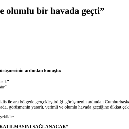
de olumlu bir havada geçti”
örüşmesinin ardından konuştu:
acak”
tır”
is ile ara bölgede gerçekleştirdiği görüşmenin ardından Cumhurbaşka
da, görüşmenin yararlı, verimli ve olumlu havada geçtiğine dikkat çekt
şekilde:
E KATILMASINI SAĞLANACAK”