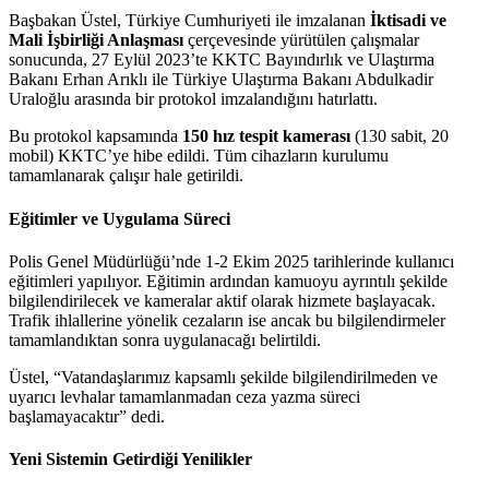
Başbakan Üstel, Türkiye Cumhuriyeti ile imzalanan
İktisadi ve
Mali İşbirliği Anlaşması
çerçevesinde yürütülen çalışmalar
sonucunda, 27 Eylül 2023’te KKTC Bayındırlık ve Ulaştırma
Bakanı Erhan Arıklı ile Türkiye Ulaştırma Bakanı Abdulkadir
Uraloğlu arasında bir protokol imzalandığını hatırlattı.
Bu protokol kapsamında
150 hız tespit kamerası
(130 sabit, 20
mobil) KKTC’ye hibe edildi. Tüm cihazların kurulumu
tamamlanarak çalışır hale getirildi.
Eğitimler ve Uygulama Süreci
Polis Genel Müdürlüğü’nde 1-2 Ekim 2025 tarihlerinde kullanıcı
eğitimleri yapılıyor. Eğitimin ardından kamuoyu ayrıntılı şekilde
bilgilendirilecek ve kameralar aktif olarak hizmete başlayacak.
Trafik ihlallerine yönelik cezaların ise ancak bu bilgilendirmeler
tamamlandıktan sonra uygulanacağı belirtildi.
Üstel, “Vatandaşlarımız kapsamlı şekilde bilgilendirilmeden ve
uyarıcı levhalar tamamlanmadan ceza yazma süreci
başlamayacaktır” dedi.
Yeni Sistemin Getirdiği Yenilikler