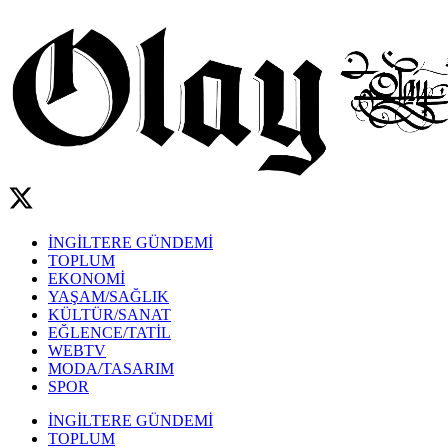
İNGİLTERE GÜNDEMİ
TOPLUM
EKONOMİ
YAŞAM/SAĞLIK
KÜLTÜR/SANAT
EĞLENCE/TATİL
WEBTV
MODA/TASARIM
SPOR
İNGİLTERE GÜNDEMİ
TOPLUM