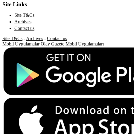
Site Links
Site T&Cs
Archives
Contact us
Site T&Cs
-
Archives
-
Contact us
Mobil Uygulamalar
Olay Gazete Mobil Uygulamaları