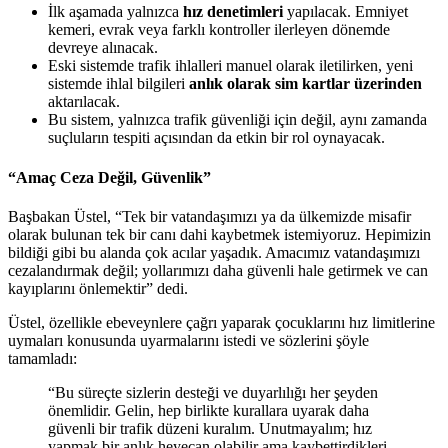
İlk aşamada yalnızca
hız denetimleri
yapılacak. Emniyet
kemeri, evrak veya farklı kontroller ilerleyen dönemde
devreye alınacak.
Eski sistemde trafik ihlalleri manuel olarak iletilirken, yeni
sistemde ihlal bilgileri
anlık olarak sim kartlar üzerinden
aktarılacak.
Bu sistem, yalnızca trafik güvenliği için değil, aynı zamanda
suçluların tespiti açısından da etkin bir rol oynayacak.
“Amaç Ceza Değil, Güvenlik”
Başbakan Üstel, “Tek bir vatandaşımızı ya da ülkemizde misafir
olarak bulunan tek bir canı dahi kaybetmek istemiyoruz. Hepimizin
bildiği gibi bu alanda çok acılar yaşadık. Amacımız vatandaşımızı
cezalandırmak değil; yollarımızı daha güvenli hale getirmek ve can
kayıplarını önlemektir” dedi.
Üstel, özellikle ebeveynlere çağrı yaparak çocuklarını hız limitlerine
uymaları konusunda uyarmalarını istedi ve sözlerini şöyle
tamamladı:
“Bu süreçte sizlerin desteği ve duyarlılığı her şeyden
önemlidir. Gelin, hep birlikte kurallara uyarak daha
güvenli bir trafik düzeni kuralım. Unutmayalım; hız
yapmak bir anlık heyecan olabilir ama kaybettirdikleri