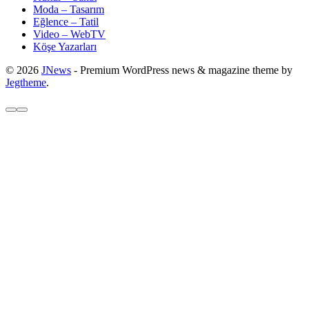
Moda – Tasarım
Eğlence – Tatil
Video – WebTV
Köşe Yazarları
© 2026
JNews
- Premium WordPress news & magazine theme by
Jegtheme
.