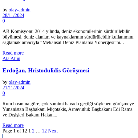
by
olay-admin
28/11/2024
0
AB Komisyonu 2014 yılında, deniz ekonomilerinin sürdürülebilir
büyümesi, deniz alanları ve kaynaklarının sürdürülebilir kullanımını
sağlamak amacıyla “Mekansal Deniz Planlama Yönergesi”ni...
Read more
Ata Atun
Erdoğan, Hristodulidis Görüşmesi
by
olay-admin
21/11/2024
0
Rum basınına göre, çok samimi havada geçtiği söylenen görüşmeye
Yunanistan Başbakanı Miçotakis, Arnavutluk Başbakanı Edi Rama
ve Dışişleri Bakanı Hakan...
Read more
Page 1 of 12
1
2
…
12
Next