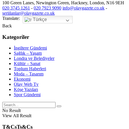
100 Green Lanes, Newington Green, Hackney, London, N16 9EH
020 3745 1261
-
020 7923 9090
info@olaygazete.co.uk
-
seriilanlar@olaygazete.co.uk
Translate:
Türkçe
Back
Kategoriler
İngiltere Gündemi
Sağlık – Yaşam
Londra ve Belediyeler
Kültür – Sanat
Toplum Haberleri
Moda – Tasarım
Ekonomi
Olay Web Tv
Köşe Yazıları
Spor Gündemi
No Result
View All Result
T&Cs
Ts&Cs