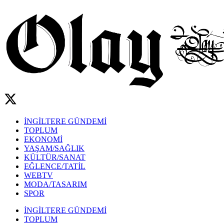
İNGİLTERE GÜNDEMİ
TOPLUM
EKONOMİ
YAŞAM/SAĞLIK
KÜLTÜR/SANAT
EĞLENCE/TATİL
WEBTV
MODA/TASARIM
SPOR
İNGİLTERE GÜNDEMİ
TOPLUM