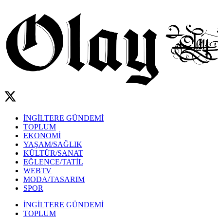
İNGİLTERE GÜNDEMİ
TOPLUM
EKONOMİ
YAŞAM/SAĞLIK
KÜLTÜR/SANAT
EĞLENCE/TATİL
WEBTV
MODA/TASARIM
SPOR
İNGİLTERE GÜNDEMİ
TOPLUM