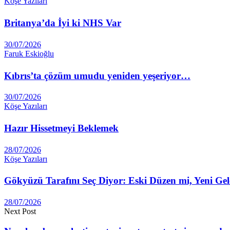
Köşe Yazıları
Britanya’da İyi ki NHS Var
30/07/2026
Faruk Eskioğlu
Kıbrıs’ta çözüm umudu yeniden yeşeriyor…
30/07/2026
Köşe Yazıları
Hazır Hissetmeyi Beklemek
28/07/2026
Köşe Yazıları
Gökyüzü Tarafını Seç Diyor: Eski Düzen mi, Yeni Ge
28/07/2026
Next Post