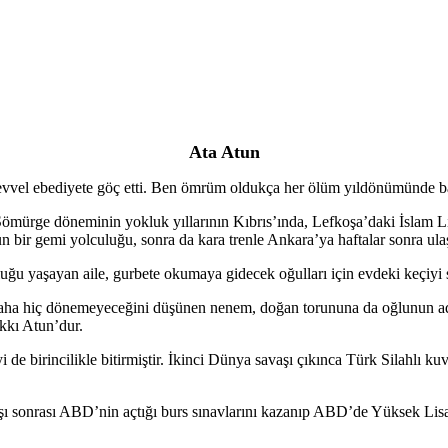
Ata Atun
evvel ebediyete göç etti. Ben ömrüm oldukça her ölüm yıldönümünde 
 Sömürge döneminin yokluk yıllarının Kıbrıs’ında, Lefkoşa’daki İslam L
Uzun bir gemi yolculuğu, sonra da kara trenle Ankara’ya haftalar sonra u
ğu yaşayan aile, gurbete okumaya gidecek oğulları için evdeki keçiyi sat
r daha hiç dönemeyeceğini düşünen nenem, doğan torununa da oğlunun 
kkı Atun’dur.
i de birincilikle bitirmiştir. İkinci Dünya savaşı çıkınca Türk Silahlı 
vaşı sonrası ABD’nin açtığı burs sınavlarını kazanıp ABD’de Yüksek Lisa