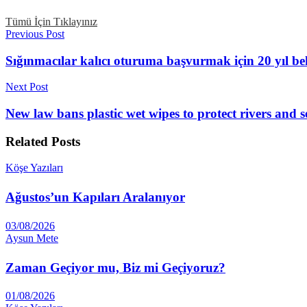
Tümü İçin Tıklayınız
Previous Post
Sığınmacılar kalıcı oturuma başvurmak için 20 yıl bek
Next Post
New law bans plastic wet wipes to protect rivers and s
Related
Posts
Köşe Yazıları
Ağustos’un Kapıları Aralanıyor
03/08/2026
Aysun Mete
Zaman Geçiyor mu, Biz mi Geçiyoruz?
01/08/2026