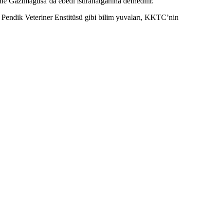
nle Gazimağusa’da ebedi istirahatgahına defnedilir.
, Pendik Veteriner Enstitüsü gibi bilim yuvaları, KKTC’nin