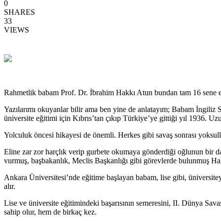
0
SHARES
33
VIEWS
Rahmetlik babam Prof. Dr. İbrahim Hakkı Atun bundan tam 16 sene 
Yazılarımı okuyanlar bilir ama ben yine de anlatayım; Babam İngiliz
üniversite eğitimi için Kıbrıs’tan çıkıp Türkiye’ye gittiği yıl 1936. 
Yolculuk öncesi hikayesi de önemli. Herkes gibi savaş sonrası yoksullu
Eline zar zor harçlık verip gurbete okumaya gönderdiği oğlunun bi
vurmuş, başbakanlık, Meclis Başkanlığı gibi görevlerde bulunmuş Ha
Ankara Üniversitesi’nde eğitime başlayan babam, lise gibi, üniversitey
alır.
Lise ve üniversite eğitimindeki başarısının semeresini, II. Dünya Sa
sahip olur, hem de birkaç kez.