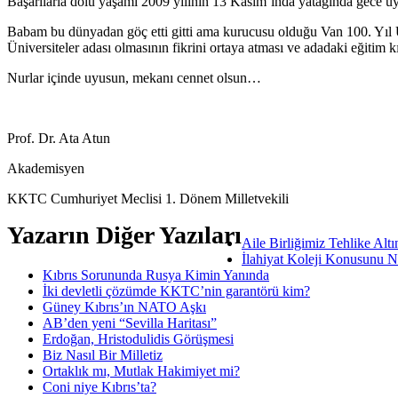
Başarılarla dolu yaşamı 2009 yılının 13 Kasım’ında yatağında gece uyur
Babam bu dünyadan göç etti gitti ama kurucusu olduğu Van 100. Yıl Ün
Üniversiteler adası olmasının fikrini ortaya atması ve adadaki eğitim k
Nurlar içinde uyusun, mekanı cennet olsun…
Prof. Dr. Ata Atun
Akademisyen
KKTC Cumhuriyet Meclisi 1. Dönem Milletvekili
Yazarın Diğer Yazıları
Aile Birliğimiz Tehlike Alt
İlahiyat Koleji Konusunu N
Kıbrıs Sorununda Rusya Kimin Yanında
İki devletli çözümde KKTC’nin garantörü kim?
Güney Kıbrıs’ın NATO Aşkı
AB’den yeni “Sevilla Haritası”
Erdoğan, Hristodulidis Görüşmesi
Biz Nasıl Bir Milletiz
Ortaklık mı, Mutlak Hakimiyet mi?
Coni niye Kıbrıs’ta?