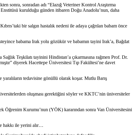
kten sonra, sonradan adı “Elazığ Veteriner Kontrol Araştırma
KA Enstitüsü kurulduğu günden itibaren Doğu Anadolu’nun, daha
 Kıbrıs’taki bir salgın hastalık nedeni ile adaya çağrılan babam önce
 isteyince babama Irak yolu gözükür ve babamın tayini Irak’a, Bağdat
 Sağlık Teşkilatı tayinini Hindistan’a çıkarmasına rağmen Prof. Dr.
ıştır” diyerek Hacettepe Üniversitesi Tıp Fakültesi’ne davet
yaralıların tedavisine gönüllü olarak koşar. Mutlu Barış
versitelerden oluşması gerektiğini söyler ve KKTC’nin üniversiteler
ksek Öğrenim Kurumu’nun (YÖK) kararından sonra Van Üniversitesini
 hakkı ile yerini alır…