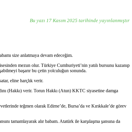
Bu yazı 17 Kasım 2025 tarihinde yayınlanmıştır
babamı size anlatmaya devam edeceğim.
isesinden mezun olur. Türkiye Cumhuriyeti’nin yatılı bursunu kazanıp
laşabilmeyi başarır bu çetin yolculuğun sonunda.
ar, eline harçlık verir.
adını (Hakkı) verir. Torun Hakkı (Atun) KKTC siyasetine damga
kuvvetlerinde teğmen olarak Edirne’de, Bursa’da ve Kırıkkale’de görev
nsını tamamlayarak alır babam. Atatürk ile karşılaşma şansına da