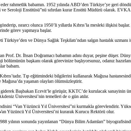
am eder rahmetlik babamın. 1952 yılında ABD’den Türkiye’ye geri döndü
ji ve Seroloji Enstitüsü”nü sıfırdan kurar Enstitü Müdürü olarak. EV
derip, ısrarcı olunca 1950’li yıllarda Kıbrıs’la mesleki ilişkisi başlar.
lerinde görev yapmaya başlar.
meti Türkiye’den ve Dünya Sağlık Teşkilatı’ndan salgın hastalık uzmanı
ran Prof. Dr. İhsan Doğramacı babamın adını duyar, peşine düşer. Dünya
ji bölümünün başkanı olarak görevinize başlıyorsunuz, odanız hazırlanm
şlar babam.
ıs’tadır. Tıp eğitimindeki bilgilerini kullanarak Mağusa hastanesinde 
ve Mağusa’da yaşanan olayları ölümsüzleştirir.
 giderek Başbakan Ecevit’le görüşür, KKTC’de kurulacak sanayinin üni
kdeniz Üniversitesi’nin temelleri de o gün atılır.
disini “Van Yüzüncü Yıl Üniversitesi”ni kurmakla görevlendirir. Yü
 Van Yüzüncü Yıl Üniversitesi’ni kurarak Kurucu Rektörü olur.
1988 yılının sonunda yayınlanan “Dünya Bilim Adamları” biyografisinde