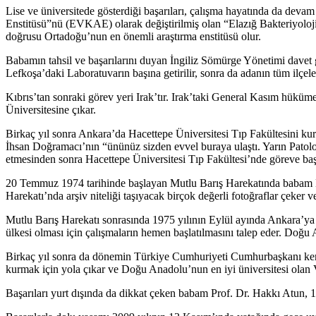
Lise ve üniversitede gösterdiği başarıları, çalışma hayatında da dev
Enstitüsü”nü (EVKAE) olarak değiştirilmiş olan “Elazığ Bakteriyolo
doğrusu Ortadoğu’nun en önemli araştırma enstitüsü olur.
Babamın tahsil ve başarılarını duyan İngiliz Sömürge Yönetimi davet gön
Lefkoşa’daki Laboratuvarın başına getirilir, sonra da adanın tüm ilçe
Kıbrıs’tan sonraki görev yeri Irak’tır. Irak’taki General Kasım hükü
Üniversitesine çıkar.
Birkaç yıl sonra Ankara’da Hacettepe Üniversitesi Tıp Fakültesini ku
İhsan Doğramacı’nın “ününüz sizden evvel buraya ulaştı. Yarın Patolo
etmesinden sonra Hacettepe Üniversitesi Tıp Fakültesi’nde göreve ba
20 Temmuz 1974 tarihinde başlayan Mutlu Barış Harekatında babam Kıbr
Harekatı’nda arşiv niteliği taşıyacak birçok değerli fotoğraflar çeker 
Mutlu Barış Harekatı sonrasında 1975 yılının Eylül ayında Ankara’ya
ülkesi olması için çalışmaların hemen başlatılmasını talep eder. Doğu A
Birkaç yıl sonra da dönemin Türkiye Cumhuriyeti Cumhurbaşkanı ken
kurmak için yola çıkar ve Doğu Anadolu’nun en iyi üniversitesi olan
Başarıları yurt dışında da dikkat çeken babam Prof. Dr. Hakkı Atun, 