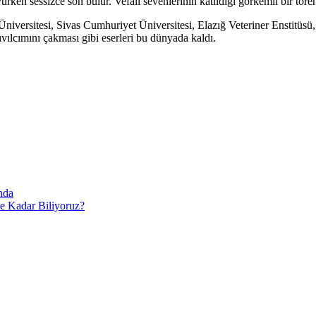
ken sessizce son bulur. Vefalı sevenlerinin katıldığı görkemli bir töre
iversitesi, Sivas Cumhuriyet Üniversitesi, Elazığ Veteriner Enstitüsü
ıvılcımını çakması gibi eserleri bu dünyada kaldı.
ında
e Kadar Biliyoruz?