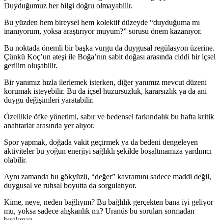
Duyduğumuz her bilgi doğru olmayabilir.
Bu yüzden hem bireysel hem kolektif düzeyde “duyduğuma mı
inanıyorum, yoksa araştırıyor muyum?” sorusu önem kazanıyor.
Bu noktada önemli bir başka vurgu da duygusal regülasyon üzerine.
Çünkü Koç’un ateşi ile Boğa’nın sabit doğası arasında ciddi bir içsel
gerilim oluşabilir.
Bir yanımız hızla ilerlemek isterken, diğer yanımız mevcut düzeni
korumak isteyebilir. Bu da içsel huzursuzluk, kararsızlık ya da ani
duygu değişimleri yaratabilir.
Özellikle öfke yönetimi, sabır ve bedensel farkındalık bu hafta kritik
anahtarlar arasında yer alıyor.
Spor yapmak, doğada vakit geçirmek ya da bedeni dengeleyen
aktiviteler bu yoğun enerjiyi sağlıklı şekilde boşaltmamıza yardımcı
olabilir.
Aynı zamanda bu gökyüzü, “değer” kavramını sadece maddi değil,
duygusal ve ruhsal boyutta da sorgulatıyor.
Kime, neye, neden bağlıyım? Bu bağlılık gerçekten bana iyi geliyor
mu, yoksa sadece alışkanlık mı? Uranüs bu soruları sormadan
bırakmaz.