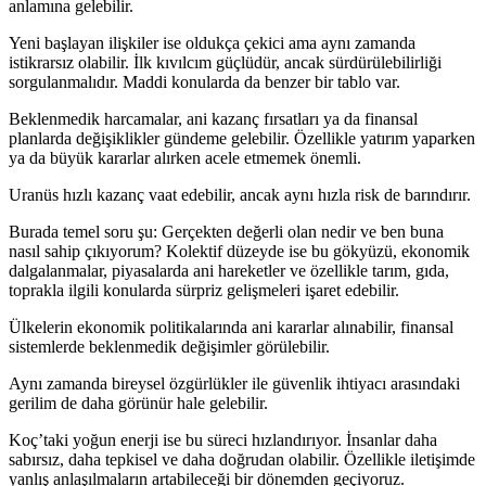
anlamına gelebilir.
Yeni başlayan ilişkiler ise oldukça çekici ama aynı zamanda
istikrarsız olabilir. İlk kıvılcım güçlüdür, ancak sürdürülebilirliği
sorgulanmalıdır. Maddi konularda da benzer bir tablo var.
Beklenmedik harcamalar, ani kazanç fırsatları ya da finansal
planlarda değişiklikler gündeme gelebilir. Özellikle yatırım yaparken
ya da büyük kararlar alırken acele etmemek önemli.
Uranüs hızlı kazanç vaat edebilir, ancak aynı hızla risk de barındırır.
Burada temel soru şu: Gerçekten değerli olan nedir ve ben buna
nasıl sahip çıkıyorum? Kolektif düzeyde ise bu gökyüzü, ekonomik
dalgalanmalar, piyasalarda ani hareketler ve özellikle tarım, gıda,
toprakla ilgili konularda sürpriz gelişmeleri işaret edebilir.
Ülkelerin ekonomik politikalarında ani kararlar alınabilir, finansal
sistemlerde beklenmedik değişimler görülebilir.
Aynı zamanda bireysel özgürlükler ile güvenlik ihtiyacı arasındaki
gerilim de daha görünür hale gelebilir.
Koç’taki yoğun enerji ise bu süreci hızlandırıyor. İnsanlar daha
sabırsız, daha tepkisel ve daha doğrudan olabilir. Özellikle iletişimde
yanlış anlaşılmaların artabileceği bir dönemden geçiyoruz.