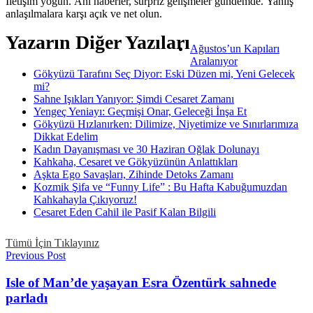
İletişim yoğun. Ani haberler, sürpriz gelişmeler gündemde. Yanlış
anlaşılmalara karşı açık ve net olun.
Yazarın Diğer Yazıları
Ağustos’un Kapıları
Aralanıyor
Gökyüzü Tarafını Seç Diyor: Eski Düzen mi, Yeni Gelecek
mi?
Sahne Işıkları Yanıyor: Şimdi Cesaret Zamanı
Yengeç Yeniayı: Geçmişi Onar, Geleceği İnşa Et
Gökyüzü Hızlanırken: Dilimize, Niyetimize ve Sınırlarımıza
Dikkat Edelim
Kadın Dayanışması ve 30 Haziran Oğlak Dolunayı
Kahkaha, Cesaret ve Gökyüzünün Anlattıkları
Aşkta Ego Savaşları, Zihinde Detoks Zamanı
Kozmik Şifa ve “Funny Life” : Bu Hafta Kabuğumuzdan
Kahkahayla Çıkıyoruz!
Cesaret Eden Cahil ile Pasif Kalan Bilgili
Tümü İçin Tıklayınız
Previous Post
Isle of Man’de yaşayan Esra Özentürk sahnede
parladı