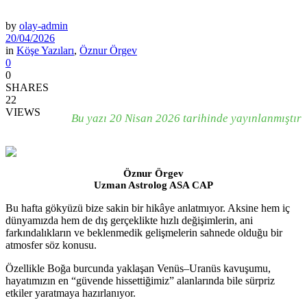
by
olay-admin
20/04/2026
in
Köşe Yazıları
,
Öznur Örgev
0
0
SHARES
22
VIEWS
Bu yazı 20 Nisan 2026 tarihinde yayınlanmıştır
Öznur Örgev
Uzman Astrolog ASA CAP
Bu hafta gökyüzü bize sakin bir hikâye anlatmıyor. Aksine hem iç
dünyamızda hem de dış gerçeklikte hızlı değişimlerin, ani
farkındalıkların ve beklenmedik gelişmelerin sahnede olduğu bir
atmosfer söz konusu.
Özellikle Boğa burcunda yaklaşan Venüs–Uranüs kavuşumu,
hayatımızın en “güvende hissettiğimiz” alanlarında bile sürpriz
etkiler yaratmaya hazırlanıyor.