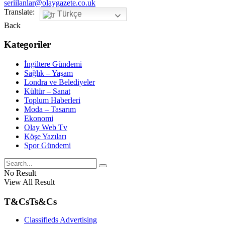
seriilanlar@olaygazete.co.uk
Translate:
Türkçe
Back
Kategoriler
İngiltere Gündemi
Sağlık – Yaşam
Londra ve Belediyeler
Kültür – Sanat
Toplum Haberleri
Moda – Tasarım
Ekonomi
Olay Web Tv
Köşe Yazıları
Spor Gündemi
No Result
View All Result
T&Cs
Ts&Cs
Classifieds Advertising