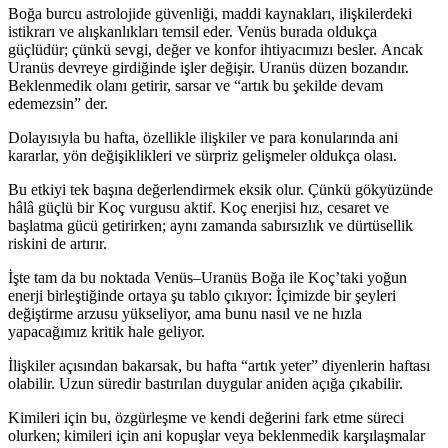
Boğa burcu astrolojide güvenliği, maddi kaynakları, ilişkilerdeki
istikrarı ve alışkanlıkları temsil eder. Venüs burada oldukça
güçlüdür; çünkü sevgi, değer ve konfor ihtiyacımızı besler. Ancak
Uranüs devreye girdiğinde işler değişir. Uranüs düzen bozandır.
Beklenmedik olanı getirir, sarsar ve “artık bu şekilde devam
edemezsin” der.
Dolayısıyla bu hafta, özellikle ilişkiler ve para konularında ani
kararlar, yön değişiklikleri ve sürpriz gelişmeler oldukça olası.
Bu etkiyi tek başına değerlendirmek eksik olur. Çünkü gökyüzünde
hâlâ güçlü bir Koç vurgusu aktif. Koç enerjisi hız, cesaret ve
başlatma gücü getirirken; aynı zamanda sabırsızlık ve dürtüsellik
riskini de artırır.
İşte tam da bu noktada Venüs–Uranüs Boğa ile Koç’taki yoğun
enerji birleştiğinde ortaya şu tablo çıkıyor: İçimizde bir şeyleri
değiştirme arzusu yükseliyor, ama bunu nasıl ve ne hızla
yapacağımız kritik hale geliyor.
İlişkiler açısından bakarsak, bu hafta “artık yeter” diyenlerin haftası
olabilir. Uzun süredir bastırılan duygular aniden açığa çıkabilir.
Kimileri için bu, özgürleşme ve kendi değerini fark etme süreci
olurken; kimileri için ani kopuşlar veya beklenmedik karşılaşmalar