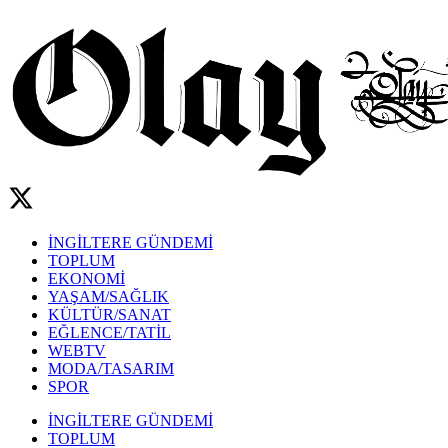
İNGİLTERE GÜNDEMİ
TOPLUM
EKONOMİ
YAŞAM/SAĞLIK
KÜLTÜR/SANAT
EĞLENCE/TATİL
WEBTV
MODA/TASARIM
SPOR
İNGİLTERE GÜNDEMİ
TOPLUM