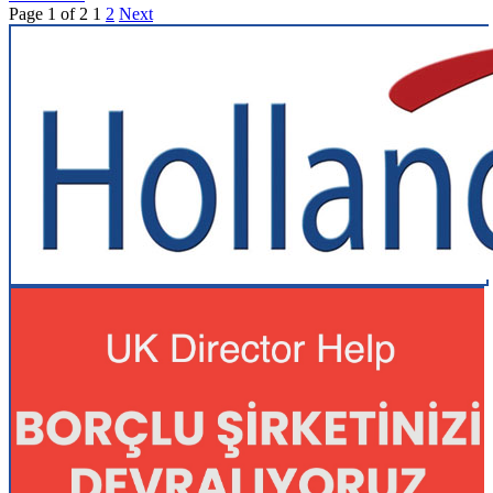
Page 1 of 2
1
2
Next