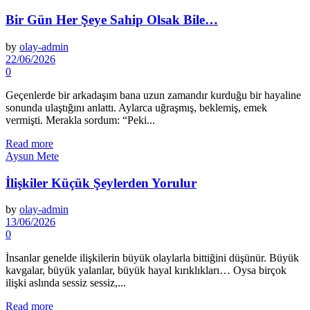
Bir Gün Her Şeye Sahip Olsak Bile…
by
olay-admin
22/06/2026
0
Geçenlerde bir arkadaşım bana uzun zamandır kurduğu bir hayaline
sonunda ulaştığını anlattı. Aylarca uğraşmış, beklemiş, emek
vermişti. Merakla sordum: “Peki...
Read more
Aysun Mete
İlişkiler Küçük Şeylerden Yorulur
by
olay-admin
13/06/2026
0
İnsanlar genelde ilişkilerin büyük olaylarla bittiğini düşünür. Büyük
kavgalar, büyük yalanlar, büyük hayal kırıklıkları… Oysa birçok
ilişki aslında sessiz sessiz,...
Read more