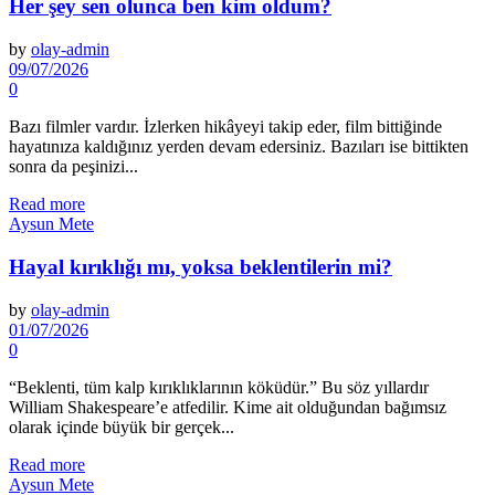
Her şey sen olunca ben kim oldum?
by
olay-admin
09/07/2026
0
Bazı filmler vardır. İzlerken hikâyeyi takip eder, film bittiğinde
hayatınıza kaldığınız yerden devam edersiniz. Bazıları ise bittikten
sonra da peşinizi...
Read more
Aysun Mete
Hayal kırıklığı mı, yoksa beklentilerin mi?
by
olay-admin
01/07/2026
0
“Beklenti, tüm kalp kırıklıklarının köküdür.” Bu söz yıllardır
William Shakespeare’e atfedilir. Kime ait olduğundan bağımsız
olarak içinde büyük bir gerçek...
Read more
Aysun Mete