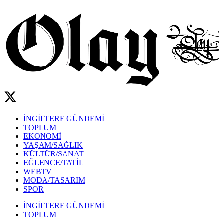
İNGİLTERE GÜNDEMİ
TOPLUM
EKONOMİ
YAŞAM/SAĞLIK
KÜLTÜR/SANAT
EĞLENCE/TATİL
WEBTV
MODA/TASARIM
SPOR
İNGİLTERE GÜNDEMİ
TOPLUM