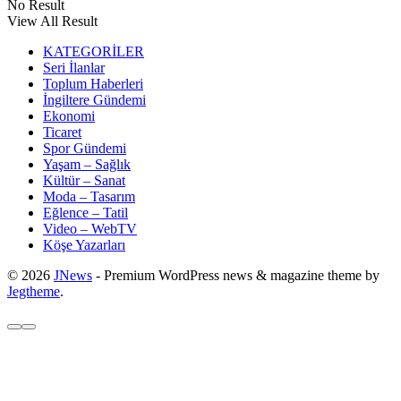
No Result
View All Result
KATEGORİLER
Seri İlanlar
Toplum Haberleri
İngiltere Gündemi
Ekonomi
Ticaret
Spor Gündemi
Yaşam – Sağlık
Kültür – Sanat
Moda – Tasarım
Eğlence – Tatil
Video – WebTV
Köşe Yazarları
© 2026
JNews
- Premium WordPress news & magazine theme by
Jegtheme
.