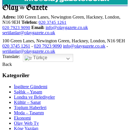
Adres:
100 Green Lanes, Newington Green, Hackney, London,
N16 9EH
Telefon:
020 3745 1261
Email:
info@olaygazete.co.uk
020 7923 9090
seriilanlar@olaygazete.co.uk
100 Green Lanes, Newington Green, Hackney, London, N16 9EH
020 3745 1261
-
020 7923 9090
info@olaygazete.co.uk
-
seriilanlar@olaygazete.co.uk
Translate:
Türkçe
Back
Kategoriler
İngiltere Gündemi
Sağlık – Yaşam
Londra ve Belediyeler
Kültür – Sanat
Toplum Haberleri
Moda – Tasarım
Ekonomi
Olay Web Tv
Köşe Yazıları