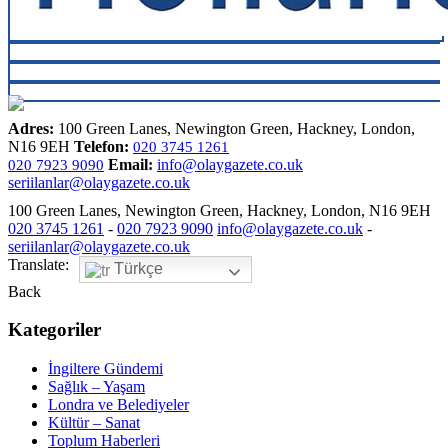
Adres:
100 Green Lanes, Newington Green, Hackney, London,
N16 9EH
Telefon:
020 3745 1261
Email:
info@olaygazete.co.uk
020 7923 9090
seriilanlar@olaygazete.co.uk
100 Green Lanes, Newington Green, Hackney, London, N16 9EH
020 3745 1261
-
020 7923 9090
info@olaygazete.co.uk
-
seriilanlar@olaygazete.co.uk
Translate:
Türkçe
Back
Kategoriler
İngiltere Gündemi
Sağlık – Yaşam
Londra ve Belediyeler
Kültür – Sanat
Toplum Haberleri