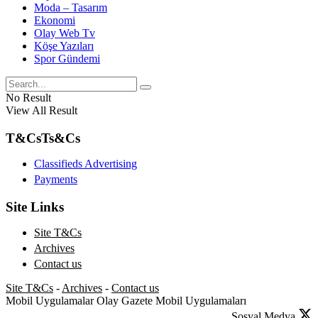
Moda – Tasarım
Ekonomi
Olay Web Tv
Köşe Yazıları
Spor Gündemi
No Result
View All Result
T&Cs
Ts&Cs
Classifieds Advertising
Payments
Site Links
Site T&Cs
Archives
Contact us
Site T&Cs
-
Archives
-
Contact us
Mobil Uygulamalar
Olay Gazete Mobil Uygulamaları
Sosyal Medya