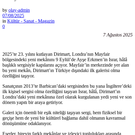
by
olay-admin
07/08/2025
in
Kültür - Sanat - Magazin
0
7 Ağustos 2025
2025’te 23. yılını kutlayan Dirimart, Londra’nın Mayfair
bölgesindeki yeni mekânını 9 Eylül’de Ayşe Erkmen’in Israr, hâlâ
başlıklı sergisiyle kapılarını açıyor. Mayfair’in merkezinde yer alan
bu yeni mekân, Dirimart’ın Türkiye dışındaki ilk galerisi olma
özelliğini taşıyor.
Sanatçının 2013’te Barbican’daki sergisinden bu yana İngiltere’deki
ilk kişisel sergisi olma özelliğini taşıyan Israr, hâlâ, Dirimart’ın
Londra’daki yeni mekânına özel olarak kurgulanan yedi yeni ve son
dönem yapıtı bir araya getiriyor.
Galeri için önemli bir eşik niteliği taşıyan sergi, hem fiziksel bir
geçişe hem de yeni bir kültürel bağlama dahil olmanın kavramsal
dönüşümüne odaklanıyor.
Eserler, bireyin farklı mekânlar ve izleyici toplulukları arasında