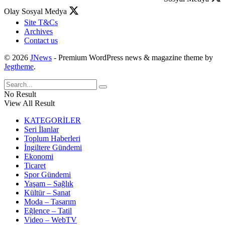
Olay Sosyal Medya
Site T&Cs
Archives
Contact us
© 2026
JNews
- Premium WordPress news & magazine theme by
Jegtheme
.
No Result
View All Result
KATEGORİLER
Seri İlanlar
Toplum Haberleri
İngiltere Gündemi
Ekonomi
Ticaret
Spor Gündemi
Yaşam – Sağlık
Kültür – Sanat
Moda – Tasarım
Eğlence – Tatil
Video – WebTV