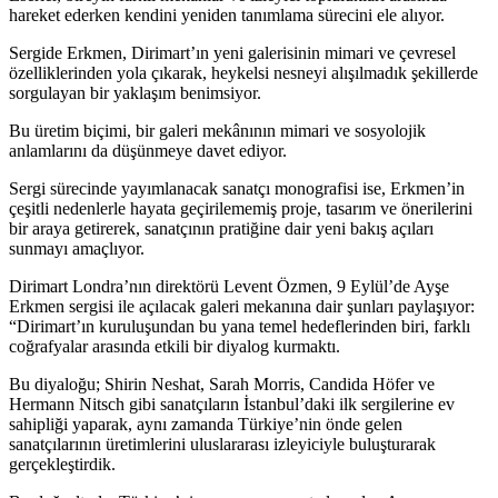
hareket ederken kendini yeniden tanımlama sürecini ele alıyor.
Sergide Erkmen, Dirimart’ın yeni galerisinin mimari ve çevresel
özelliklerinden yola çıkarak, heykelsi nesneyi alışılmadık şekillerde
sorgulayan bir yaklaşım benimsiyor.
Bu üretim biçimi, bir galeri mekânının mimari ve sosyolojik
anlamlarını da düşünmeye davet ediyor.
Sergi sürecinde yayımlanacak sanatçı monografisi ise, Erkmen’in
çeşitli nedenlerle hayata geçirilememiş proje, tasarım ve önerilerini
bir araya getirerek, sanatçının pratiğine dair yeni bakış açıları
sunmayı amaçlıyor.
Dirimart Londra’nın direktörü Levent Özmen, 9 Eylül’de Ayşe
Erkmen sergisi ile açılacak galeri mekanına dair şunları paylaşıyor:
“Dirimart’ın kuruluşundan bu yana temel hedeflerinden biri, farklı
coğrafyalar arasında etkili bir diyalog kurmaktı.
Bu diyaloğu; Shirin Neshat, Sarah Morris, Candida Höfer ve
Hermann Nitsch gibi sanatçıların İstanbul’daki ilk sergilerine ev
sahipliği yaparak, aynı zamanda Türkiye’nin önde gelen
sanatçılarının üretimlerini uluslararası izleyiciyle buluşturarak
gerçekleştirdik.