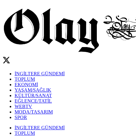
İNGİLTERE GÜNDEMİ
TOPLUM
EKONOMİ
YAŞAM/SAĞLIK
KÜLTÜR/SANAT
EĞLENCE/TATİL
WEBTV
MODA/TASARIM
SPOR
İNGİLTERE GÜNDEMİ
TOPLUM