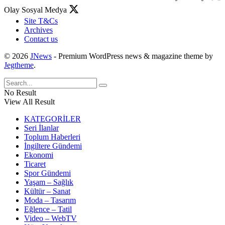
Olay Sosyal Medya
Site T&Cs
Archives
Contact us
© 2026
JNews
- Premium WordPress news & magazine theme by
Jegtheme
.
No Result
View All Result
KATEGORİLER
Seri İlanlar
Toplum Haberleri
İngiltere Gündemi
Ekonomi
Ticaret
Spor Gündemi
Yaşam – Sağlık
Kültür – Sanat
Moda – Tasarım
Eğlence – Tatil
Video – WebTV