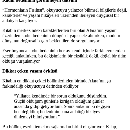
Kadın bedeninin görünmeyen takvimi
“Hormonların Fısıltısı”, okuyucuyu yalnızca bilimsel bilgilerle değil,
karakterler ve yaşam hikâyeleri üzerinden ilerleyen duygusal bir
anlatıyla karşılıyor.
Kitabın merkezindeki karakterlerden biri olan Alara’nın yaşamı
üzerinden kadın bedeninin döngüsel yapısı ele alınırken, modern
dünyanın doğrusal başarı beklentileri de sorgulanıyor.
Eser boyunca kadın bedeninin her ay kendi içinde farklı evrelerden
geçtiği anlatılırken, bu değişimlerin bir eksiklik değil, doğal bir ritim
olduğu vurgulanıyor.
Dikkat çeken yaşam öyküsü
Kitabın en dikkat çekici bölümlerinden birinde Alara’nın şu
farkındalığı okuyucuyu derinden etkiliyor:
“Yıllarca kendimde bir sorun olduğunu düşündüm.
Güçlü olduğum günlerle kırılgan olduğum günler
arasında gidip geliyordum. Sonra anladım ki değişen
ben değildim; bedenimin bana anlattığı hikâyeyi
dinlemeyi bilmiyordum.”
Bu bölüm, eserin temel mesajlarından birini oluşturuyor. Kitap,