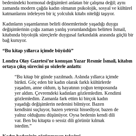
bedenindeki hormonal değişimleri anlatan bir çalışma değil; aynı
zamanda modern çağda kadın olmanın psikolojik, sosyal ve kültürel
katmanlarını irdeleyen bir iç yolculuk kitabı niteliği taşıyor.
Kadınların yaşamlarının belirli dönemlerinde yaşadığı duygu
değişimlerinin çoğu zaman yanlış yorumlandığını belirten İsmail,
kitabında biyolojik süreçlerle duygusal farkındalık arasında güçlü bir
bağ kuruyor.
“Bu kitap yıllarca içimde büyüdü”
Londra Olay Gazetesi’ne konuşan Yazar Resmie İsmail, kitabın
ortaya çıkış sürecini şu sözlerle anlattı:
“Bu kitap bir günde yazılmadı. Aslında yıllarca içimde
birikti. Göç eden bir kadın olarak farklı kültürlerde
yaşadım, anne oldum, iş hayatının yoğun temposunda
yer aldım. Çevremdeki kadınları gözlemledim. Kendimi
gözlemledim. Zamanla fark ettim ki birçok kadın
yaşadığı değişimlerin nedenini bilmiyor. Bazen
kendisini suçluyor, bazen yetersiz hissediyor, bazen de
yalnız olduğunu düşünüyor. Oysa bedenin kendi dili
var. Ben bu kitapta o sessiz dili görünür kılmak
istedim.”