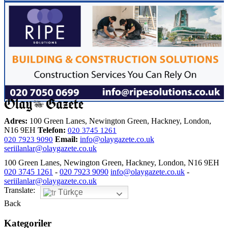
Adres:
100 Green Lanes, Newington Green, Hackney, London,
N16 9EH
Telefon:
020 3745 1261
Email:
info@olaygazete.co.uk
020 7923 9090
seriilanlar@olaygazete.co.uk
100 Green Lanes, Newington Green, Hackney, London, N16 9EH
020 3745 1261
-
020 7923 9090
info@olaygazete.co.uk
-
seriilanlar@olaygazete.co.uk
Translate:
Türkçe
Back
Kategoriler