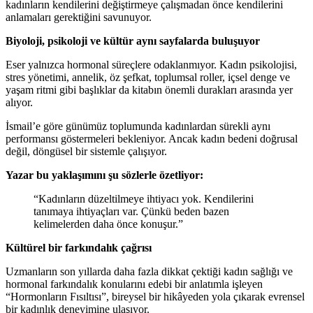
kadınların kendilerini değiştirmeye çalışmadan önce kendilerini
anlamaları gerektiğini savunuyor.
Biyoloji, psikoloji ve kültür aynı sayfalarda buluşuyor
Eser yalnızca hormonal süreçlere odaklanmıyor. Kadın psikolojisi,
stres yönetimi, annelik, öz şefkat, toplumsal roller, içsel denge ve
yaşam ritmi gibi başlıklar da kitabın önemli durakları arasında yer
alıyor.
İsmail’e göre günümüz toplumunda kadınlardan sürekli aynı
performansı göstermeleri bekleniyor. Ancak kadın bedeni doğrusal
değil, döngüsel bir sistemle çalışıyor.
Yazar bu yaklaşımını şu sözlerle özetliyor:
“Kadınların düzeltilmeye ihtiyacı yok. Kendilerini
tanımaya ihtiyaçları var. Çünkü beden bazen
kelimelerden daha önce konuşur.”
Kültürel bir farkındalık çağrısı
Uzmanların son yıllarda daha fazla dikkat çektiği kadın sağlığı ve
hormonal farkındalık konularını edebi bir anlatımla işleyen
“Hormonların Fısıltısı”, bireysel bir hikâyeden yola çıkarak evrensel
bir kadınlık deneyimine ulaşıyor.