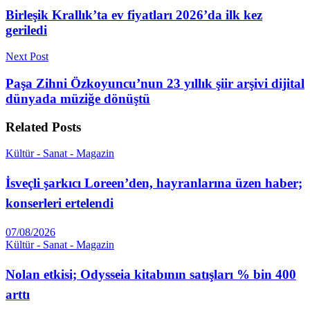
Birleşik Krallık’ta ev fiyatları 2026’da ilk kez
geriledi
Next Post
Paşa Zihni Özkoyuncu’nun 23 yıllık şiir arşivi dijital
dünyada müziğe dönüştü
Related
Posts
Kültür - Sanat - Magazin
İsveçli şarkıcı Loreen’den, hayranlarına üzen haber;
konserleri ertelendi
07/08/2026
Kültür - Sanat - Magazin
Nolan etkisi; Odysseia kitabının satışları % bin 400
arttı