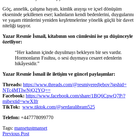
Göç, annelik, çalışma hayatı, kimlik arayışı ve içsel dönüşüm
ekseninde şekillenen eser; kadınların kendi bedenlerini, duygularını
ve yaşam ritimlerini yeniden keşfetmelerine yönelik güçlü bir davet
niteliği taşıyor.
Yazar Resmie İsmail, kitabının son cümlesini ise şu düşünceyle
özetliyor:
“Her kadının içinde duyulmayı bekleyen bir ses vardır.
Hormonların Fısıltısı, o sesi duymaya cesaret edenlerin
hikâyesidir.”
Yazar Resmie İsmail ile iletişim ve güncel paylaşımlar:
Threads:
https://www.threads.
com/@resmiyeredjebov?igshid=
NTc4MTIwNjQ2YQ==
Facebook:
https://www.
facebook.com/share/1BQ6CpwQ7P/
?
mibextid=wwXIfr
TikTok:
www.tiktok.com/@
serdaralibram525
Telefon:
+447778099770
Tags:
manset
ustmanset
Previous Post