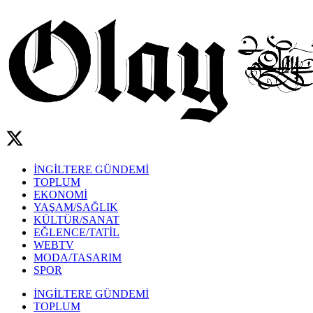
İNGİLTERE GÜNDEMİ
TOPLUM
EKONOMİ
YAŞAM/SAĞLIK
KÜLTÜR/SANAT
EĞLENCE/TATİL
WEBTV
MODA/TASARIM
SPOR
İNGİLTERE GÜNDEMİ
TOPLUM