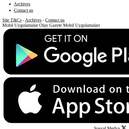
Archives
Contact us
Site T&Cs
-
Archives
-
Contact us
Mobil Uygulamalar
Olay Gazete Mobil Uygulamaları
Sosyal Medya