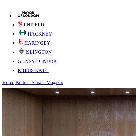
ENFIELD
HACKNEY
HARINGEY
ISLINGTON
GÜNEY LONDRA
KIBRIS KKTC
Home
Kültür - Sanat - Magazin