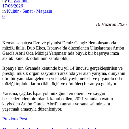
by
olay-admin
17/06/2026
in
Kültür - Sanat - Magazin
0
16 Haziran 2026
Keman sanatçısı Ezo ve piyanist Deniz Cengiz’den oluşan oda
müziği ikilisi Duo Ekes, İspanya’da düzenlenen Uluslararası Antón
García Abril Oda Müziği Yarışması’nda büyük bir başarıya imza
atarak ikincilik ödülünün sahibi oldu.
İspanya’nın Granada kentinde bu yıl 14’üncüsü gerçekleştirilen ve
prestijli müzik organizasyonları arasında yer alan yarışma, dünyanın
dört bir yanından gelen en yetenekli yaylı, nefesli ve piyanolu oda
müziği topluluklarını (ikili, üçlü ve dörtlüler) bir araya getiriyor.
Yarışma, çağdaş İspanyol müziğinin en önemli ve saygın
bestecilerinden biri olarak kabul edilen, 2021 yılında hayatını
kaybeden Antón García Abril’in anısını ve sanatsal mirasını
yaşatmak amacıyla düzenleniyor.
Previous Post