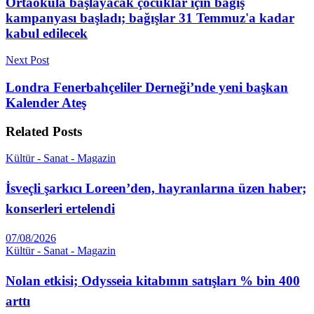
Ortaokula başlayacak çocuklar için bağış
kampanyası başladı; bağışlar 31 Temmuz'a kadar
kabul edilecek
Next Post
Londra Fenerbahçeliler Derneği’nde yeni başkan
Kalender Ateş
Related
Posts
Kültür - Sanat - Magazin
İsveçli şarkıcı Loreen’den, hayranlarına üzen haber;
konserleri ertelendi
07/08/2026
Kültür - Sanat - Magazin
Nolan etkisi; Odysseia kitabının satışları % bin 400
arttı