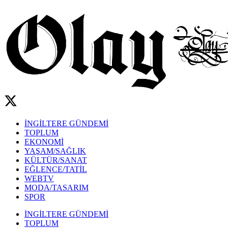
İNGİLTERE GÜNDEMİ
TOPLUM
EKONOMİ
YAŞAM/SAĞLIK
KÜLTÜR/SANAT
EĞLENCE/TATİL
WEBTV
MODA/TASARIM
SPOR
İNGİLTERE GÜNDEMİ
TOPLUM