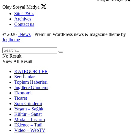
Olay Sosyal Medya
Site T&Cs
Archives
Contact us
© 2026
JNews
- Premium WordPress news & magazine theme by
Jegtheme
.
No Result
View All Result
KATEGORİLER
Seri İlanlar
Toplum Haberleri
İngiltere Gündemi
Ekonomi
Ticaret
Spor Gündemi
Yaşam – Sağlık
Kültür – Sanat
Moda – Tasarım
Eğlence – Tatil
Video – WebTV