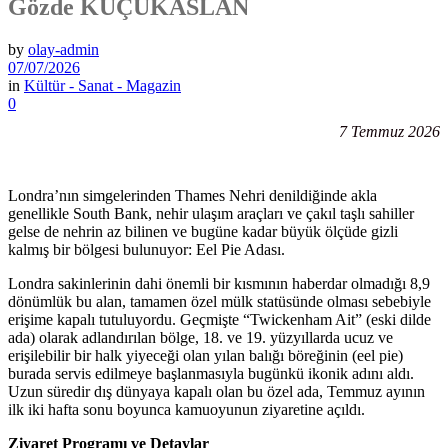
Gözde KÜÇÜKASLAN
by
olay-admin
07/07/2026
in
Kültür - Sanat - Magazin
0
7 Temmuz 2026
Londra’nın simgelerinden Thames Nehri denildiğinde akla
genellikle South Bank, nehir ulaşım araçları ve çakıl taşlı sahiller
gelse de nehrin az bilinen ve bugüne kadar büyük ölçüde gizli
kalmış bir bölgesi bulunuyor: Eel Pie Adası.
Londra sakinlerinin dahi önemli bir kısmının haberdar olmadığı 8,9
dönümlük bu alan, tamamen özel mülk statüsünde olması sebebiyle
erişime kapalı tutuluyordu. Geçmişte “Twickenham Ait” (eski dilde
ada) olarak adlandırılan bölge, 18. ve 19. yüzyıllarda ucuz ve
erişilebilir bir halk yiyeceği olan yılan balığı böreğinin (eel pie)
burada servis edilmeye başlanmasıyla bugünkü ikonik adını aldı.
Uzun süredir dış dünyaya kapalı olan bu özel ada, Temmuz ayının
ilk iki hafta sonu boyunca kamuoyunun ziyaretine açıldı.
Ziyaret Programı ve Detaylar