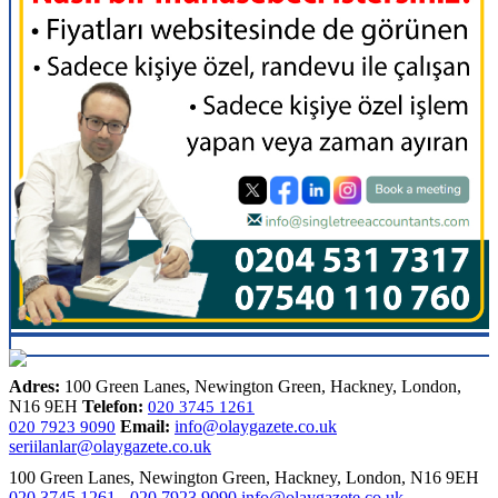
Adres:
100 Green Lanes, Newington Green, Hackney, London,
N16 9EH
Telefon:
020 3745 1261
Email:
info@olaygazete.co.uk
020 7923 9090
seriilanlar@olaygazete.co.uk
100 Green Lanes, Newington Green, Hackney, London, N16 9EH
020 3745 1261
-
020 7923 9090
info@olaygazete.co.uk
-