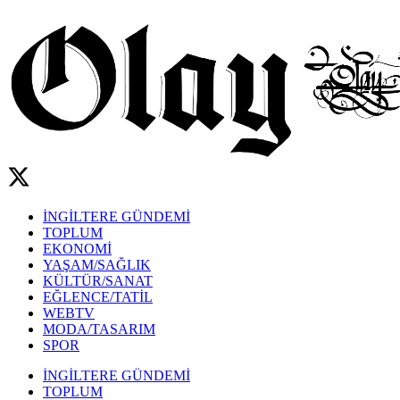
İNGİLTERE GÜNDEMİ
TOPLUM
EKONOMİ
YAŞAM/SAĞLIK
KÜLTÜR/SANAT
EĞLENCE/TATİL
WEBTV
MODA/TASARIM
SPOR
İNGİLTERE GÜNDEMİ
TOPLUM