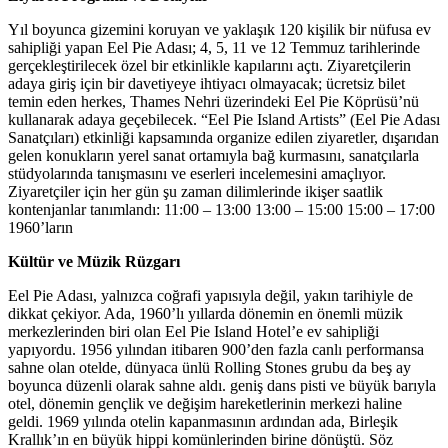
Yıl boyunca gizemini koruyan ve yaklaşık 120 kişilik bir nüfusa ev
sahipliği yapan Eel Pie Adası; 4, 5, 11 ve 12 Temmuz tarihlerinde
gerçekleştirilecek özel bir etkinlikle kapılarını açtı. Ziyaretçilerin
adaya giriş için bir davetiyeye ihtiyacı olmayacak; ücretsiz bilet
temin eden herkes, Thames Nehri üzerindeki Eel Pie Köprüsü’nü
kullanarak adaya geçebilecek. “Eel Pie Island Artists” (Eel Pie Adası
Sanatçıları) etkinliği kapsamında organize edilen ziyaretler, dışarıdan
gelen konukların yerel sanat ortamıyla bağ kurmasını, sanatçılarla
stüdyolarında tanışmasını ve eserleri incelemesini amaçlıyor.
Ziyaretçiler için her gün şu zaman dilimlerinde ikişer saatlik
kontenjanlar tanımlandı: 11:00 – 13:00 13:00 – 15:00 15:00 – 17:00
1960’ların
Kültür ve Müzik Rüzgarı
Eel Pie Adası, yalnızca coğrafi yapısıyla değil, yakın tarihiyle de
dikkat çekiyor. Ada, 1960’lı yıllarda dönemin en önemli müzik
merkezlerinden biri olan Eel Pie Island Hotel’e ev sahipliği
yapıyordu. 1956 yılından itibaren 900’den fazla canlı performansa
sahne olan otelde, dünyaca ünlü Rolling Stones grubu da beş ay
boyunca düzenli olarak sahne aldı. geniş dans pisti ve büyük barıyla
otel, dönemin gençlik ve değişim hareketlerinin merkezi haline
geldi. 1969 yılında otelin kapanmasının ardından ada, Birleşik
Krallık’ın en büyük hippi komünlerinden birine dönüştü. Söz