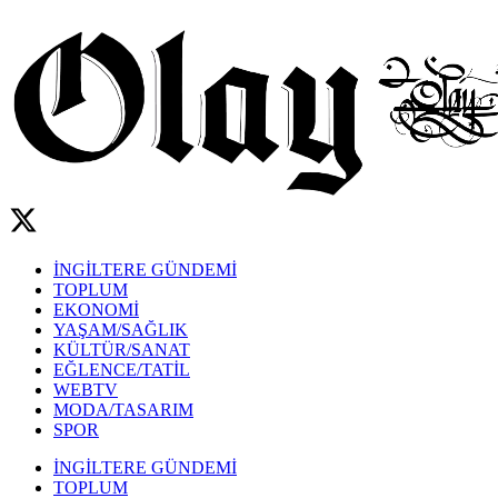
İNGİLTERE GÜNDEMİ
TOPLUM
EKONOMİ
YAŞAM/SAĞLIK
KÜLTÜR/SANAT
EĞLENCE/TATİL
WEBTV
MODA/TASARIM
SPOR
İNGİLTERE GÜNDEMİ
TOPLUM