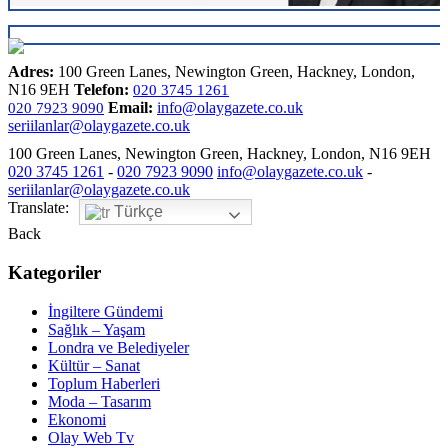
Adres:
100 Green Lanes, Newington Green, Hackney, London,
N16 9EH
Telefon:
020 3745 1261
Email:
info@olaygazete.co.uk
020 7923 9090
seriilanlar@olaygazete.co.uk
100 Green Lanes, Newington Green, Hackney, London, N16 9EH
020 3745 1261
-
020 7923 9090
info@olaygazete.co.uk
-
seriilanlar@olaygazete.co.uk
Translate:
Türkçe
Back
Kategoriler
İngiltere Gündemi
Sağlık – Yaşam
Londra ve Belediyeler
Kültür – Sanat
Toplum Haberleri
Moda – Tasarım
Ekonomi
Olay Web Tv