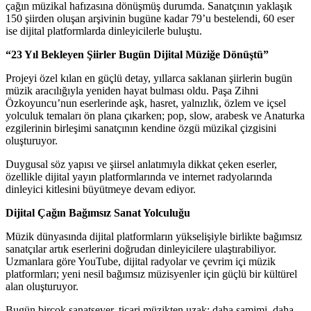
çağın müzikal hafızasına dönüşmüş durumda. Sanatçının yaklaşık
150 şiirden oluşan arşivinin bugüne kadar 79’u bestelendi, 60 eser
ise dijital platformlarda dinleyicilerle buluştu.
“23 Yıl Bekleyen Şiirler Bugün Dijital Müziğe Dönüştü”
Projeyi özel kılan en güçlü detay, yıllarca saklanan şiirlerin bugün
müzik aracılığıyla yeniden hayat bulması oldu. Paşa Zihni
Özkoyuncu’nun eserlerinde aşk, hasret, yalnızlık, özlem ve içsel
yolculuk temaları ön plana çıkarken; pop, slow, arabesk ve Anaturka
ezgilerinin birleşimi sanatçının kendine özgü müzikal çizgisini
oluşturuyor.
Duygusal söz yapısı ve şiirsel anlatımıyla dikkat çeken eserler,
özellikle dijital yayın platformlarında ve internet radyolarında
dinleyici kitlesini büyütmeye devam ediyor.
Dijital Çağın Bağımsız Sanat Yolculuğu
Müzik dünyasında dijital platformların yükselişiyle birlikte bağımsız
sanatçılar artık eserlerini doğrudan dinleyicilere ulaştırabiliyor.
Uzmanlara göre YouTube, dijital radyolar ve çevrim içi müzik
platformları; yeni nesil bağımsız müzisyenler için güçlü bir kültürel
alan oluşturuyor.
Bugün birçok sanatsever, ticari müzikten uzak; daha samimi, daha