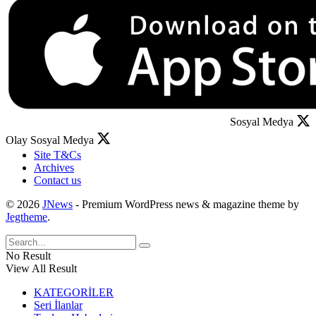
Sosyal Medya
Olay Sosyal Medya
Site T&Cs
Archives
Contact us
© 2026
JNews
- Premium WordPress news & magazine theme by
Jegtheme
.
No Result
View All Result
KATEGORİLER
Seri İlanlar