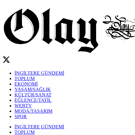
İNGİLTERE GÜNDEMİ
TOPLUM
EKONOMİ
YAŞAM/SAĞLIK
KÜLTÜR/SANAT
EĞLENCE/TATİL
WEBTV
MODA/TASARIM
SPOR
İNGİLTERE GÜNDEMİ
TOPLUM