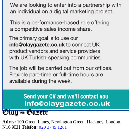
Adres:
100 Green Lanes, Newington Green, Hackney, London,
N16 9EH
Telefon:
020 3745 1261