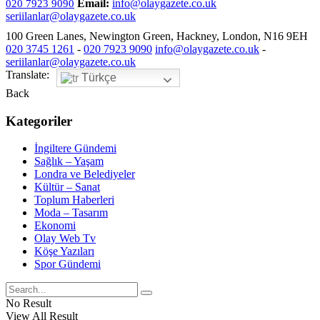
Email:
info@olaygazete.co.uk
020 7923 9090
seriilanlar@olaygazete.co.uk
100 Green Lanes, Newington Green, Hackney, London, N16 9EH
020 3745 1261
-
020 7923 9090
info@olaygazete.co.uk
-
seriilanlar@olaygazete.co.uk
Translate:
Türkçe
Back
Kategoriler
İngiltere Gündemi
Sağlık – Yaşam
Londra ve Belediyeler
Kültür – Sanat
Toplum Haberleri
Moda – Tasarım
Ekonomi
Olay Web Tv
Köşe Yazıları
Spor Gündemi
No Result
View All Result