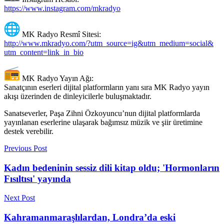
https://www.instagram.com/
mkradyo
MK Radyo Resmî Sitesi:
http://www.mkradyo.com/?utm_
source=ig&utm_medium=social&
utm_content=link_in_bio
MK Radyo Yayın Ağı:
Sanatçının eserleri dijital platformların yanı sıra MK Radyo yayın
akışı üzerinden de dinleyicilerle buluşmaktadır.
Sanatseverler, Paşa Zihni Özkoyuncu’nun dijital platformlarda
yayınlanan eserlerine ulaşarak bağımsız müzik ve şiir üretimine
destek verebilir.
Previous Post
Kadın bedeninin sessiz dili kitap oldu; 'Hormonların
Fısıltısı' yayında
Next Post
Kahramanmaraşlılardan, Londra’da eski